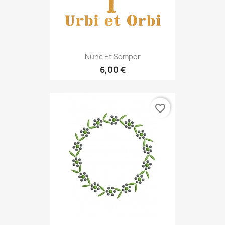
Nunc Et Semper
6,00 €
favorite_border