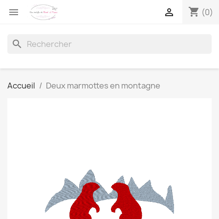
shopping_cart


(0)
search
Accueil
Deux marmottes en montagne