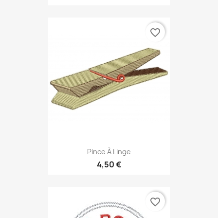
favorite_border
Pince À Linge
4,50 €
favorite_border