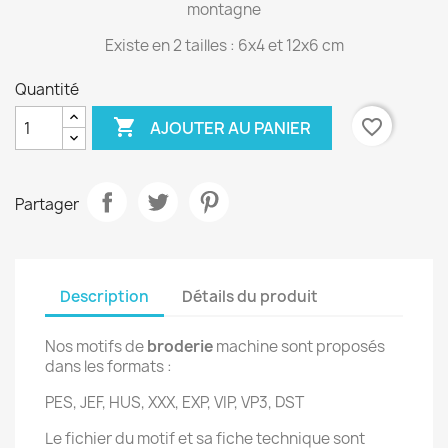
montagne
Existe en 2 tailles : 6x4 et 12x6 cm
Quantité

favorite_border
AJOUTER AU PANIER
Partager
Description
Détails du produit
Nos motifs de
broderie
machine sont proposés
dans les formats :
PES, JEF, HUS, XXX, EXP, VIP, VP3, DST
Le fichier du motif et sa fiche technique sont