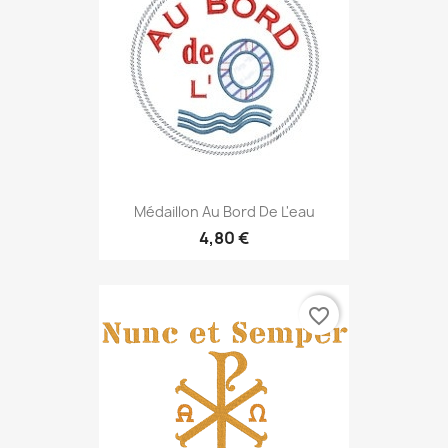
Médaillon Au Bord De L'eau
4,80 €
favorite_border