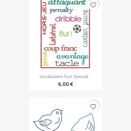
favorite_border
Vocabulaire Foot Special...
6,00 €
favorite_border