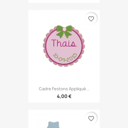
favorite_border
Cadre Festons Appliqué...
4,00 €
favorite_border