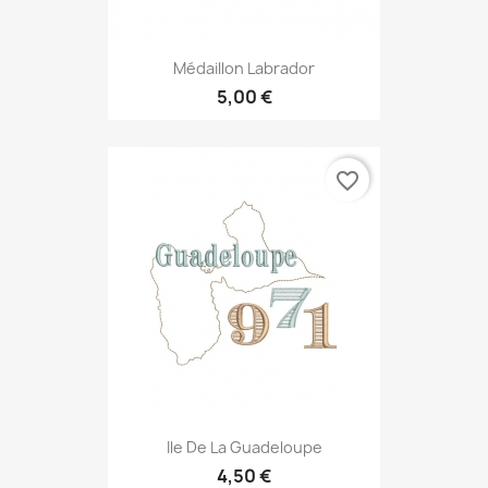
Médaillon Labrador
5,00 €
favorite_border
Ile De La Guadeloupe
4,50 €