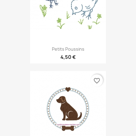
Petits Poussins
4,50 €
favorite_border