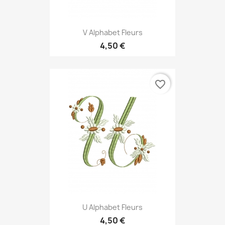
V Alphabet Fleurs
4,50 €
favorite_border
U Alphabet Fleurs
4,50 €