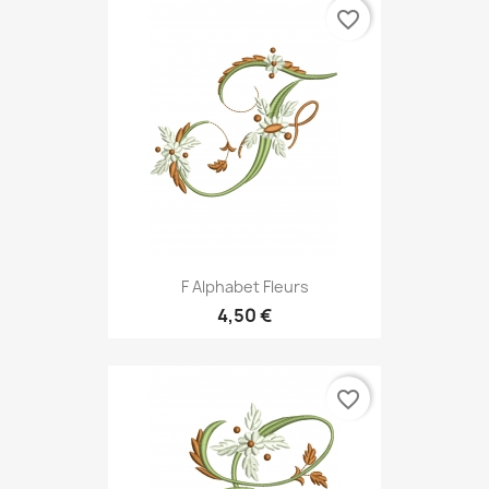
favorite_border
F Alphabet Fleurs
4,50 €
favorite_border