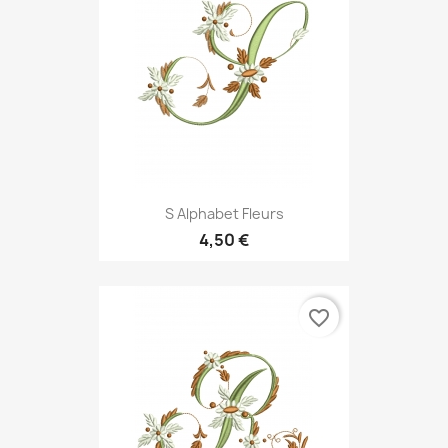
S Alphabet Fleurs
4,50 €
favorite_border