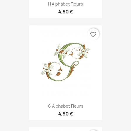
H Alphabet Fleurs
4,50 €
favorite_border
G Alphabet Fleurs
4,50 €