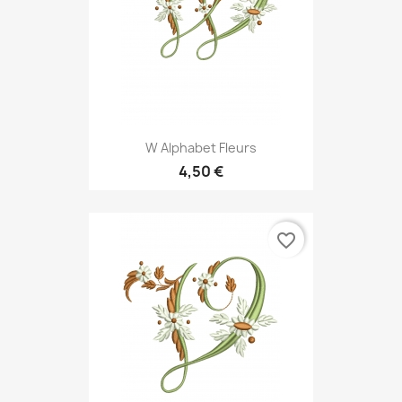
W Alphabet Fleurs
4,50 €
favorite_border