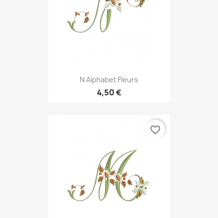
N Alphabet Fleurs
4,50 €
favorite_border