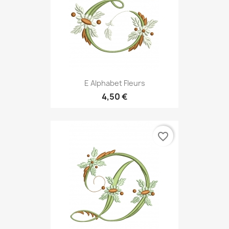
E Alphabet Fleurs
4,50 €
favorite_border