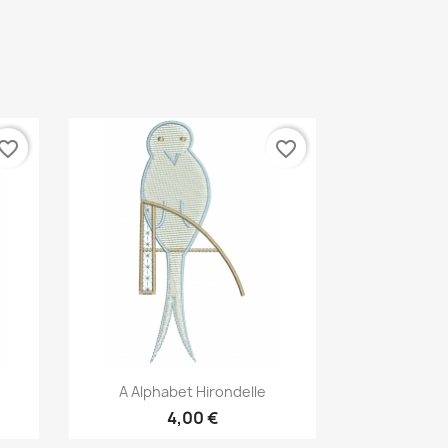
vorite_border
favorite_border
Aperçu rapide

A Alphabet Hirondelle
4,00 €