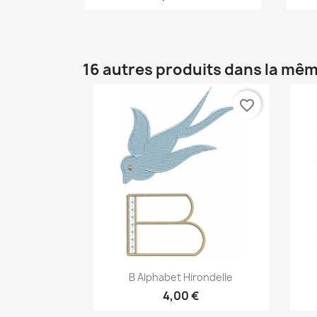
16 autres produits dans la mêm
favorite_border
Aperçu rapide

B Alphabet Hirondelle
4,00 €