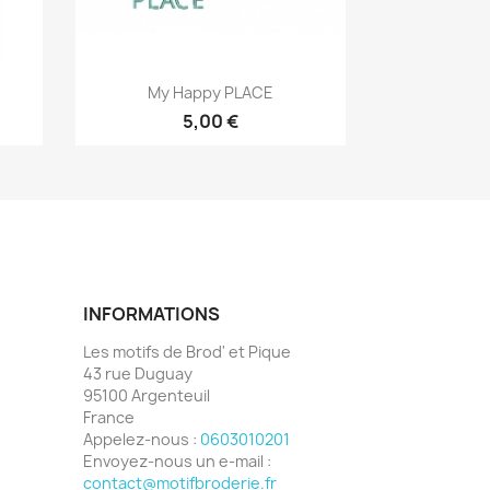
Aperçu rapide

My Happy PLACE
5,00 €
INFORMATIONS
Les motifs de Brod' et Pique
43 rue Duguay
95100 Argenteuil
France
Appelez-nous :
0603010201
Envoyez-nous un e-mail :
contact@motifbroderie.fr