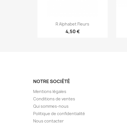
Aperçu rapide

R Alphabet Fleurs
4,50 €
NOTRE SOCIÉTÉ
Mentions légales
Conditions de ventes
Qui sommes-nous
Politique de confidentialité
Nous contacter