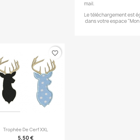
mail.
Le téléchargement est 
dans votre espace "Mo
favorite_border
Aperçu rapide

Trophée De Cerf XXL
5,50 €