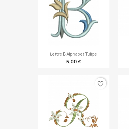
Aperçu rapide

Lettre B Alphabet Tulipe
5,00 €
favorite_border