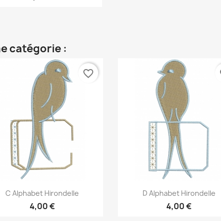
e catégorie :
favorite_border
fa
Aperçu rapide
Aperçu rapide


C Alphabet Hirondelle
D Alphabet Hirondelle
4,00 €
4,00 €