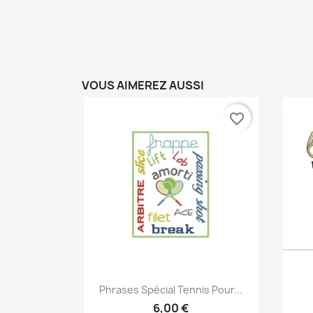
VOUS AIMEREZ AUSSI
favorite_border
Aperçu rapide

Phrases Spécial Tennis Pour...
6,00 €