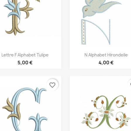
Aperçu rapide
Aperçu rapide


Lettre F Alphabet Tulipe
N Alphabet Hirondelle
5,00 €
4,00 €
favorite_border
fa