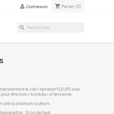
shopping_cart

Panier
(0)
Connexion
search
S
représentant le J de l' alphabet FLEURS avec
pour être bien « bombée » à l’ancienne.
n une ou plusieurs couleurs.
aque lettre : 10 cm de haut