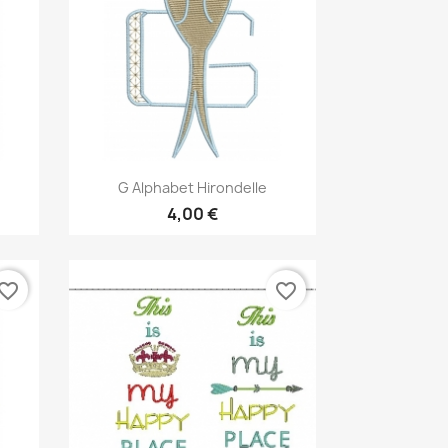
Aperçu rapide

G Alphabet Hirondelle
4,00 €
vorite_border
favorite_border