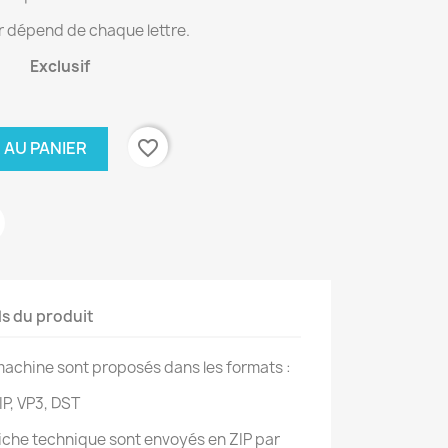
r dépend de chaque lettre.
Exclusif
favorite_border
 AU PANIER
ls du produit
achine sont proposés dans les formats :
IP, VP3, DST
 fiche technique sont envoyés en ZIP par