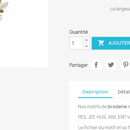
La largeu
Quantité

AJOUTER
Partager
Description
Détai
Nos motifs de
broderie
m
PES, JEF, HUS, XXX, EXP, V
Le fichier du motif et sa