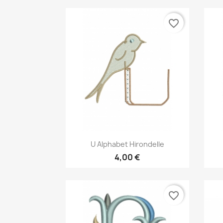
favorite_border
Aperçu rapide

U Alphabet Hirondelle
4,00 €
favorite_border