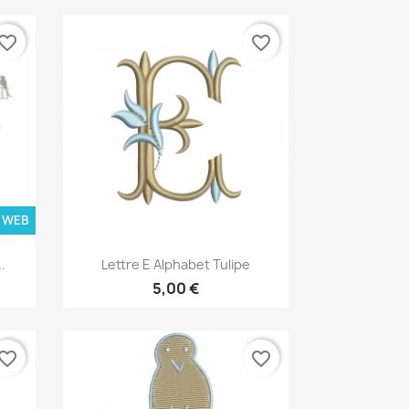
vorite_border
favorite_border
 WEB
Aperçu rapide

.
Lettre E Alphabet Tulipe
5,00 €
vorite_border
favorite_border