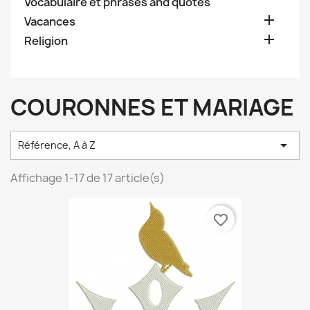
Vocabulaire et phrases and quotes

Vacances

Religion
COURONNES ET MARIAGE

Référence, A à Z
Affichage 1-17 de 17 article(s)
favorite_border