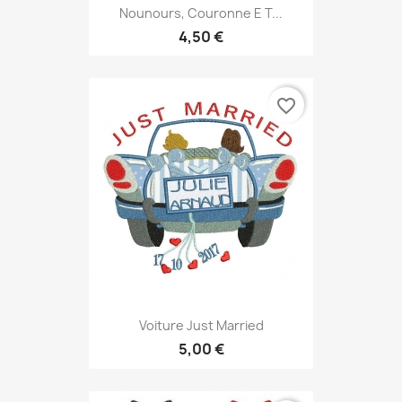
Nounours, Couronne E T...
4,50 €
favorite_border
Voiture Just Married
5,00 €