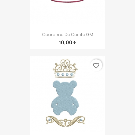
Couronne De Comte GM
10,00 €
favorite_border