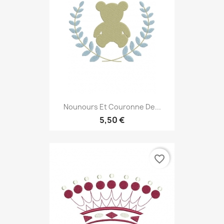
Nounours Et Couronne De...
5,50 €
favorite_border