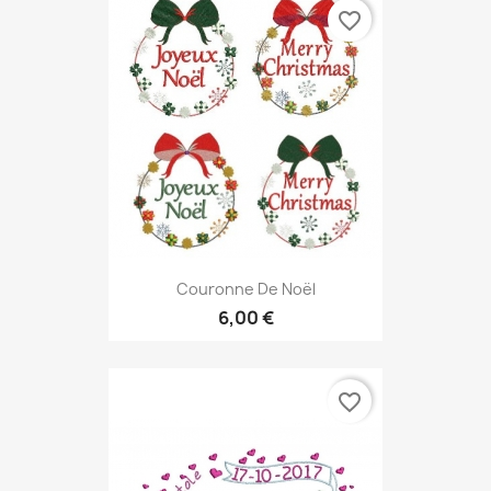
favorite_border
Couronne De Noël
6,00 €
favorite_border