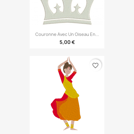
Couronne Avec Un Oiseau En...
5,00 €
favorite_border