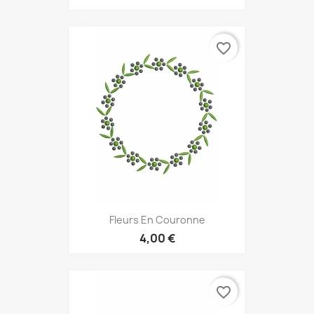
favorite_border
Fleurs En Couronne
4,00 €
favorite_border