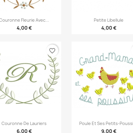
Aperçu rapide
Aperçu rapide


Couronne Fleurie Avec...
Petite Libellule
4,00 €
4,00 €
favorite_border
Aperçu rapide
Aperçu rapide


Couronne De Lauriers
Poule Et Ses Petits-Pouss
6,00 €
9,00 €