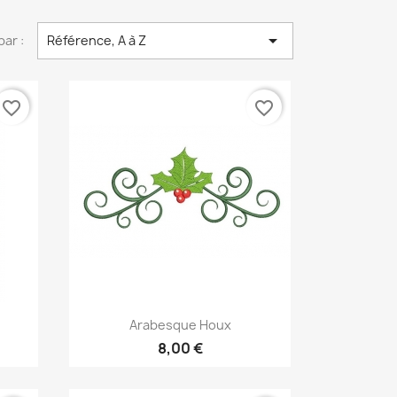

par :
Référence, A à Z
favorite_border
favorite_border
Aperçu rapide

Arabesque Houx
8,00 €