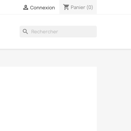
shopping_cart

Panier
(0)
Connexion
search