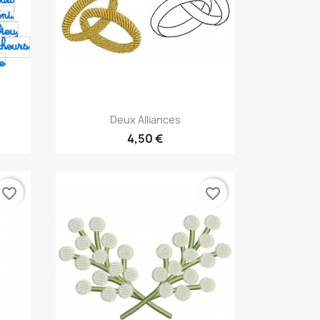
Aperçu rapide

Deux Alliances
4,50 €
favorite_border
favorite_border