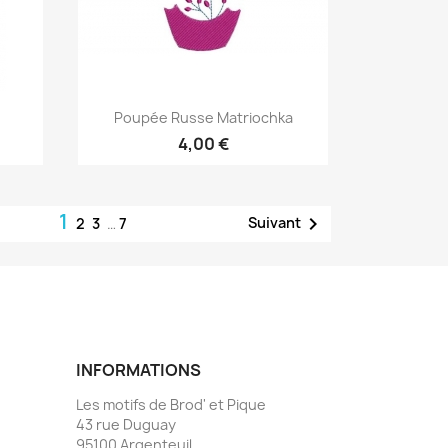
Aperçu rapide

Poupée Russe Matriochka
4,00 €
1

Suivant
2
3
…
7
INFORMATIONS
Les motifs de Brod' et Pique
43 rue Duguay
95100 Argenteuil