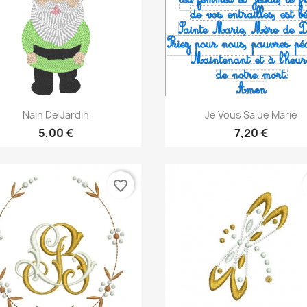
Aperçu rapide
Aperçu rapide


Nain De Jardin
Je Vous Salue Marie
5,00 €
7,20 €
favorite_border