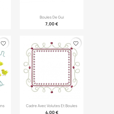
Aperçu rapide

Boules De Gui
7,00 €
favorite_border
favorite_border
Aperçu rapide

ins
Cadre Avec Volutes Et Boules
4,00 €