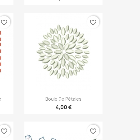
favorite_border
favorite_border
Aperçu rapide

é
Boule De Pétales
4,00 €
favorite_border
favorite_border