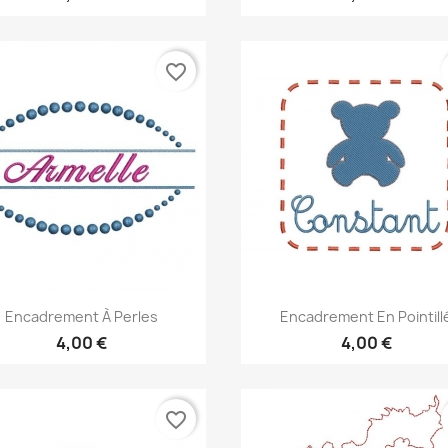
favorite_border
Aperçu rapide
Aperçu rapide


Encadrement À Perles
Encadrement En Pointill
4,00 €
4,00 €
favorite_border