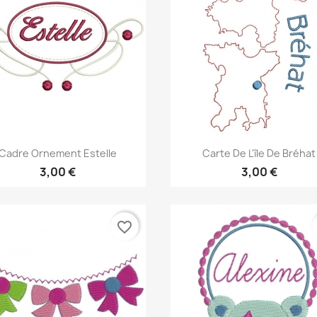
Aperçu rapide
Aperçu rapide


Cadre Ornement Estelle
Carte De L'île De Bréhat
3,00 €
3,00 €
favorite_border