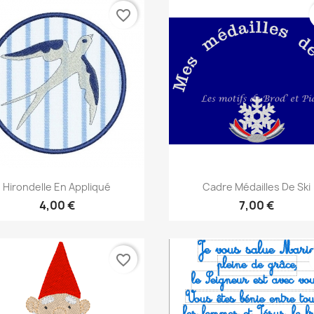
favorite_border
Aperçu rapide
Aperçu rapide


Hirondelle En Appliqué
Cadre Médailles De Ski
4,00 €
7,00 €
favorite_border