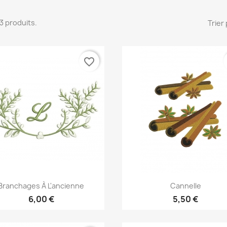
153 produits.
Trier 
favorite_border
Aperçu rapide
Aperçu rapide


Branchages À L'ancienne
Cannelle
6,00 €
5,50 €