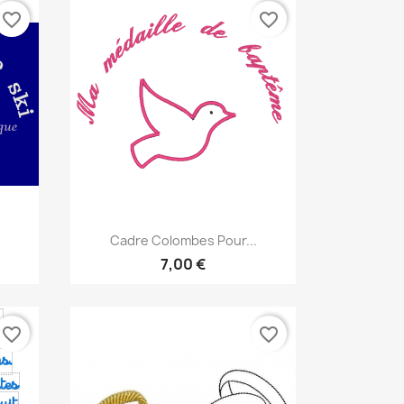
favorite_border
favorite_border
Aperçu rapide

Cadre Colombes Pour...
7,00 €
favorite_border
favorite_border