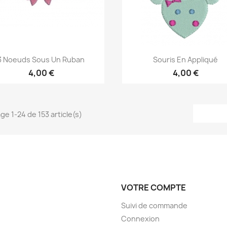
Aperçu rapide
Aperçu rapide


3 Noeuds Sous Un Ruban
Souris En Appliqué
4,00 €
4,00 €
ge 1-24 de 153 article(s)
VOTRE COMPTE
Suivi de commande
Connexion