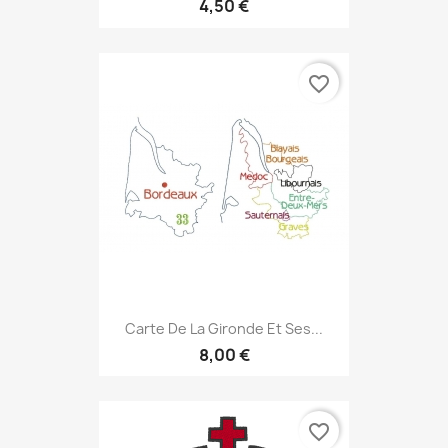
4,50 €
favorite_border
Carte De La Gironde Et Ses...
8,00 €
favorite_border