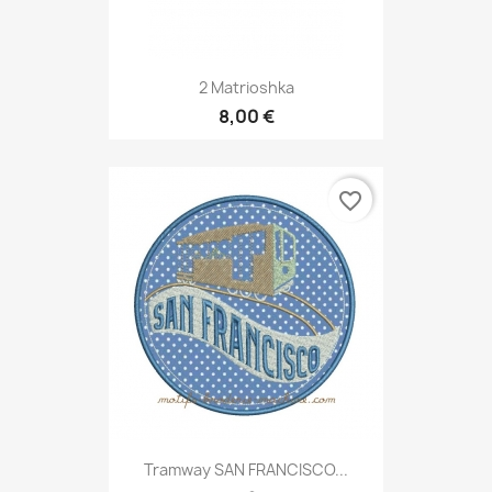
2 Matrioshka
8,00 €
favorite_border
Tramway SAN FRANCISCO...