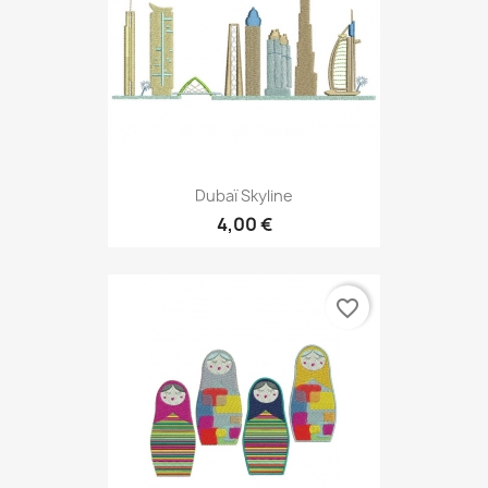
Dubaï Skyline
4,00 €
favorite_border