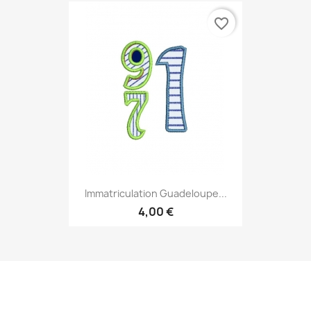
favorite_border
Immatriculation Guadeloupe...
4,00 €