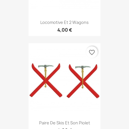
Locomotive Et 2 Wagons
4,00 €
favorite_border
Paire De Skis Et Son Piolet