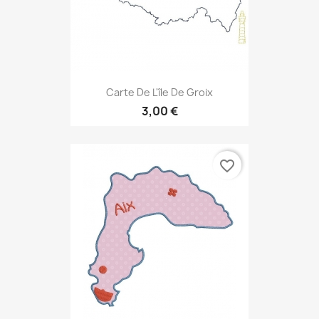
Carte De L'île De Groix
3,00 €
favorite_border