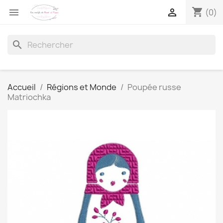
shopping_cart


(0)
search
Accueil
Régions et Monde
Poupée russe
Matriochka