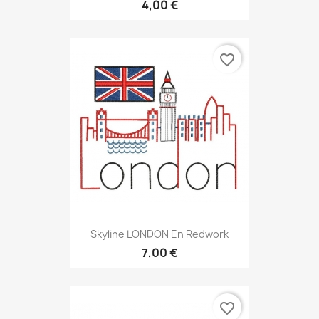
4,00 €
favorite_border
Skyline LONDON En Redwork
7,00 €
favorite_border