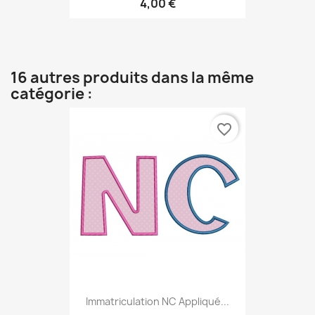
4,00 €
16 autres produits dans la même
catégorie :
favorite_border
Immatriculation NC Appliqué...