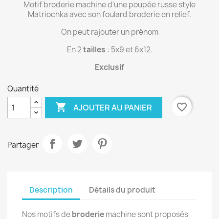
Motif broderie machine d'une poupée russe style
Matriochka avec son foulard broderie en relief.
On peut rajouter un prénom
En 2
tailles
: 5x9 et 6x12.
Exclusif
Quantité

favorite_border
AJOUTER AU PANIER
Partager
Description
Détails du produit
Nos motifs de
broderie
machine sont proposés