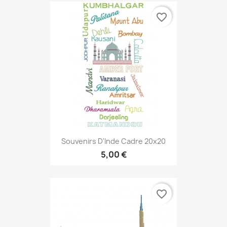
favorite_border
Souvenirs D'Inde Cadre 20x20
5,00 €
favorite_border