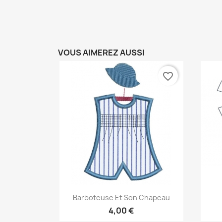
VOUS AIMEREZ AUSSI
favorite_border
Aperçu rapide

Barboteuse Et Son Chapeau
4,00 €