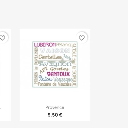
vorite_border
favorite_border
Aperçu rapide

.
Provence
5,50 €