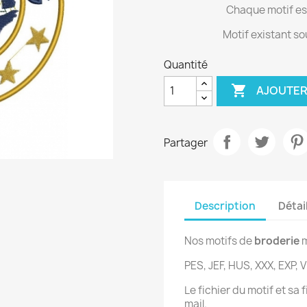
Chaque motif est
Motif existant so
Quantité

AJOUTER
Partager
Description
Détai
Nos motifs de
broderie
m
PES, JEF, HUS, XXX, EXP, V
Le fichier du motif et sa
mail.