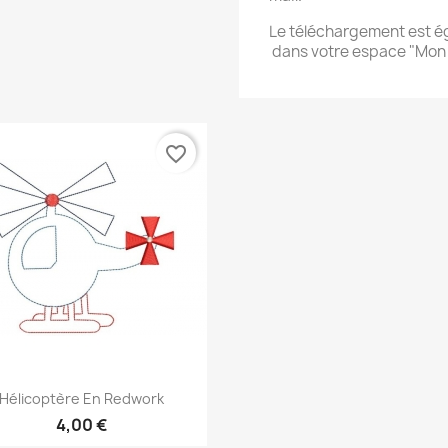
Le téléchargement est 
dans votre espace "Mo
favorite_border
Aperçu rapide

Hélicoptère En Redwork
4,00 €