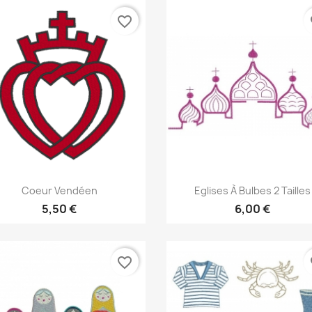
favorite_border
fa
Aperçu rapide
Aperçu rapide


Coeur Vendéen
Eglises À Bulbes 2 Tailles
5,50 €
6,00 €
favorite_border
fa