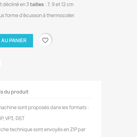
 décliné en 3
tailles
: 7, 9 et 12 cm
us forme d'écusson à thermocoller.
favorite_border
 AU PANIER
ls du produit
achine sont proposés dans les formats :
IP, VP3, DST
 fiche technique sont envoyés en ZIP par