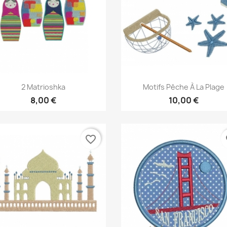
Aperçu rapide
Aperçu rapide


2 Matrioshka
Motifs Pêche À La Plage
8,00 €
10,00 €
favorite_border
fa