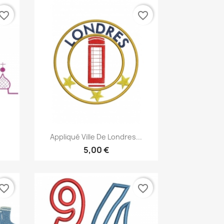
vorite_border
favorite_border
Aperçu rapide

Appliqué Ville De Londres...
5,00 €
vorite_border
favorite_border