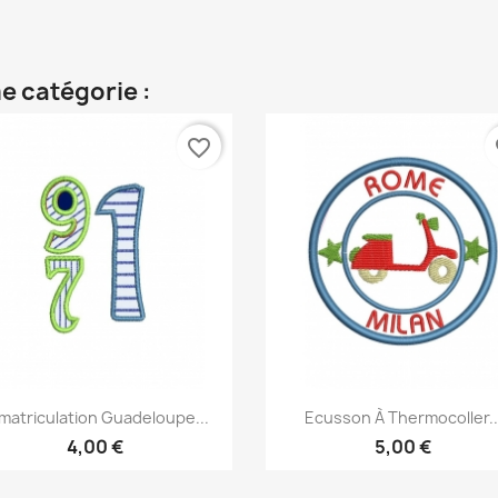
e catégorie :
favorite_border
fa
Aperçu rapide
Aperçu rapide


matriculation Guadeloupe...
Ecusson À Thermocoller..
4,00 €
5,00 €