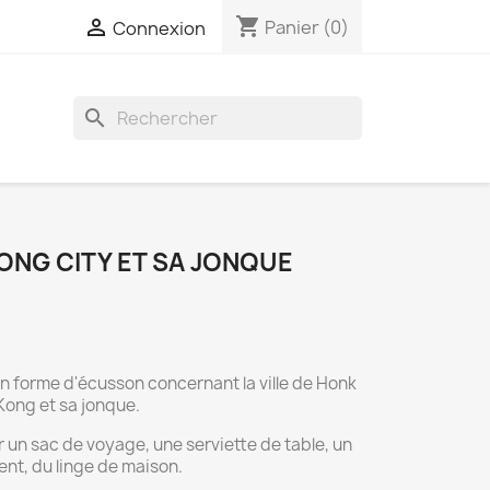
shopping_cart

Panier
(0)
Connexion
search
ONG CITY ET SA JONQUE
n forme d'écusson concernant la ville de Honk
Kong et sa jonque.
sur un sac de voyage, une serviette de table, un
nt, du linge de maison.