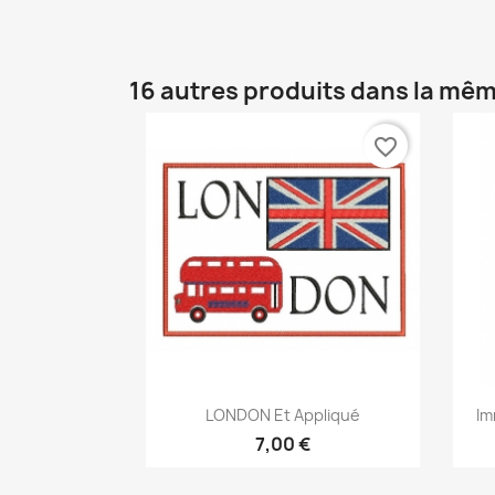
16 autres produits dans la mêm
favorite_border
Aperçu rapide

LONDON Et Appliqué
Im
7,00 €