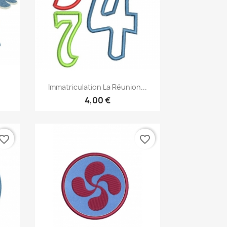
Aperçu rapide

Immatriculation La Réunion...
4,00 €
vorite_border
favorite_border