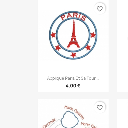
favorite_border
Aperçu rapide

Appliqué Paris Et Sa Tour...
4,00 €
favorite_border