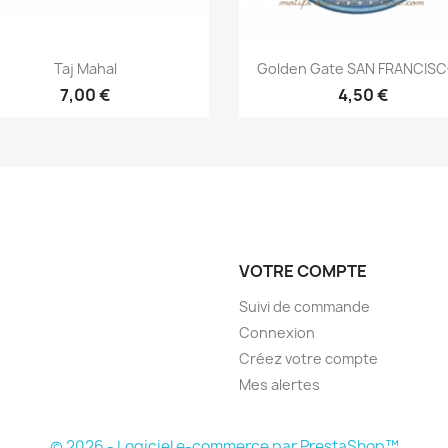
Aperçu rapide
Aperçu rapide


Taj Mahal
Golden Gate SAN FRANCISCO
7,00 €
4,50 €
VOTRE COMPTE
Suivi de commande
Connexion
Créez votre compte
Mes alertes
© 2026 - Logiciel e-commerce par PrestaShop™