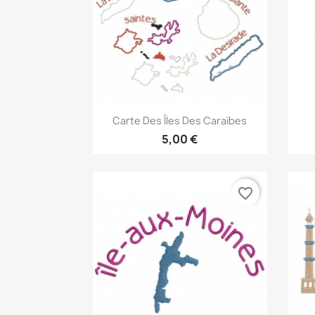
Aperçu rapide

Carte Des Îles Des Caraïbes
5,00 €
favorite_border