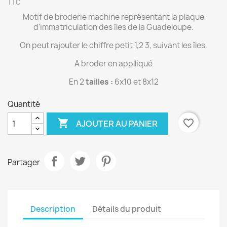
TTC
Motif de broderie machine représentant la plaque
d'immatriculation des îles de la Guadeloupe.
On peut rajouter le chiffre petit 1,2 3, suivant les îles.
A broder en applliqué
En 2
tailles :
6x10 et 8x12
Quantité

favorite_border
AJOUTER AU PANIER
Partager
Description
Détails du produit