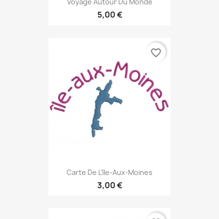
Voyage Autour Du Monde
5,00 €
favorite_border
Carte De L'île-Aux-Moines
3,00 €