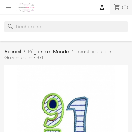
shopping_cart


(0)
search
Accueil
Régions et Monde
Immatriculation
Guadeloupe - 971