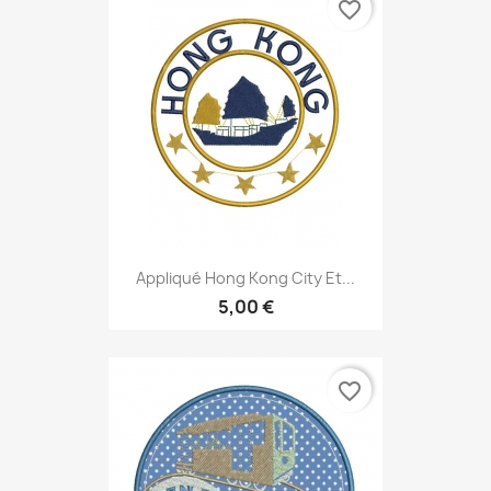
favorite_border
Appliqué Hong Kong City Et...
5,00 €
favorite_border