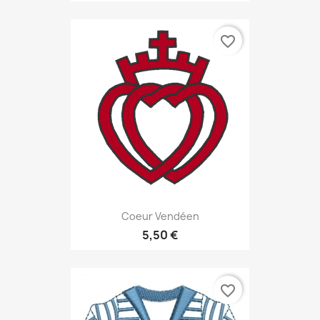
favorite_border
Coeur Vendéen
5,50 €
favorite_border