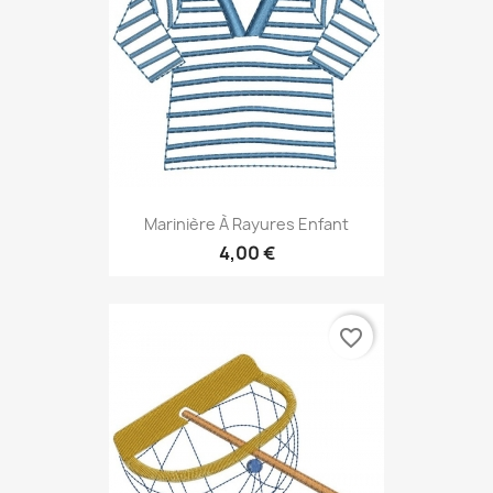
Marinière À Rayures Enfant
4,00 €
favorite_border