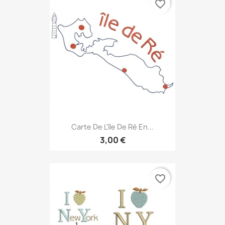
favorite_border
Carte De L'île De Ré En...
3,00 €
favorite_border