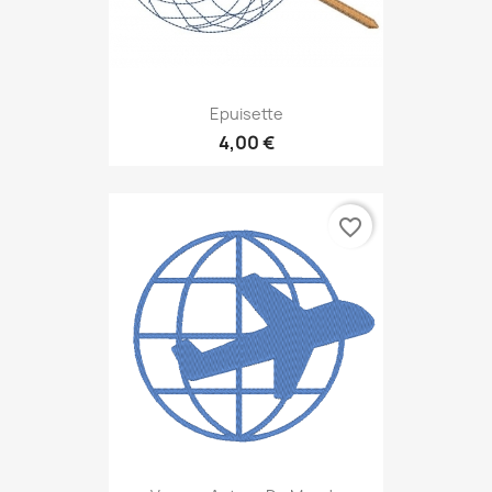
Epuisette
4,00 €
favorite_border