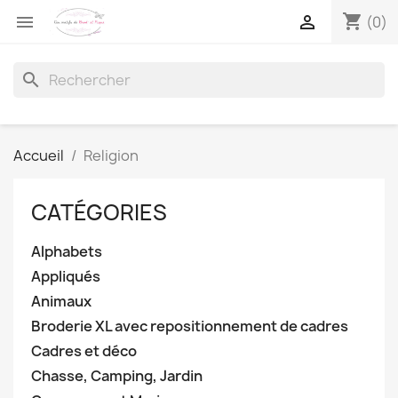
shopping_cart


(0)
search
Accueil
Religion
CATÉGORIES
Alphabets
Appliqués
Animaux
Broderie XL avec repositionnement de cadres
Cadres et déco
Chasse, Camping, Jardin