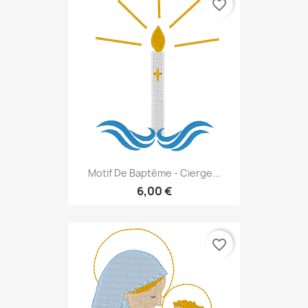
favorite_border
Motif De Baptême - Cierge...
6,00 €
favorite_border