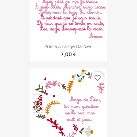
Prière À L'ange Gardien
7,00 €
favorite_border