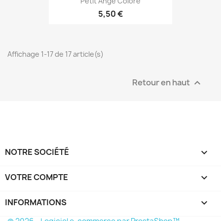
Petit Ange Coloré
5,50 €
Affichage 1-17 de 17 article(s)
Retour en haut

NOTRE SOCIÉTÉ

VOTRE COMPTE

INFORMATIONS
keyboard_arrow_down