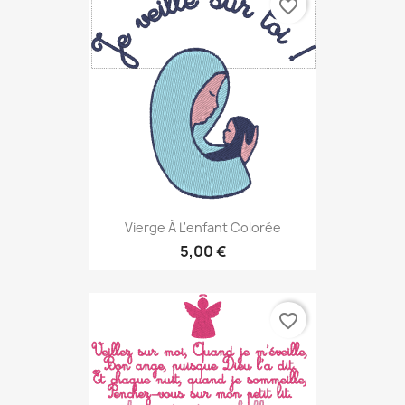
favorite_border
Vierge À L'enfant Colorée
5,00 €
favorite_border