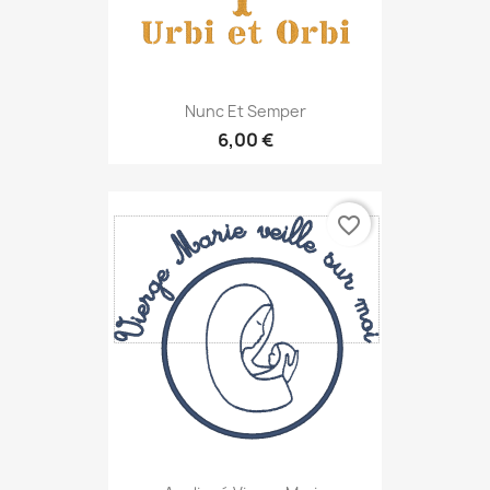
Nunc Et Semper
6,00 €
favorite_border