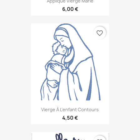
Appliqué Vierge Marie
6,00 €
favorite_border
Vierge À L'enfant Contours
4,50 €