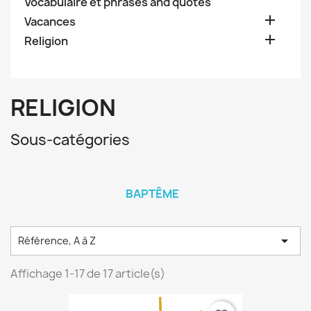
Vocabulaire et phrases and quotes

Vacances

Religion
RELIGION
Sous-catégories
BAPTÊME

Référence, A à Z
Affichage 1-17 de 17 article(s)