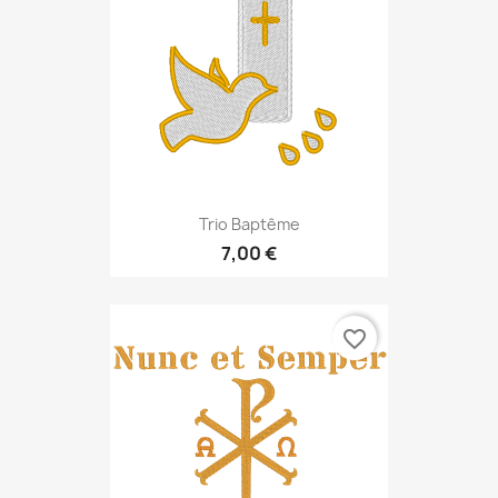
Trio Baptême
7,00 €
favorite_border