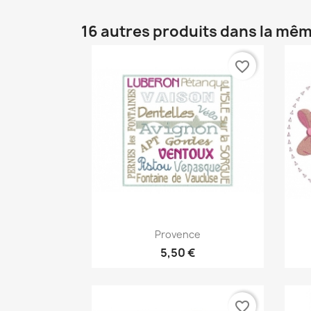
16 autres produits dans la mêm
favorite_border
Aperçu rapide

Provence
5,50 €
favorite_border