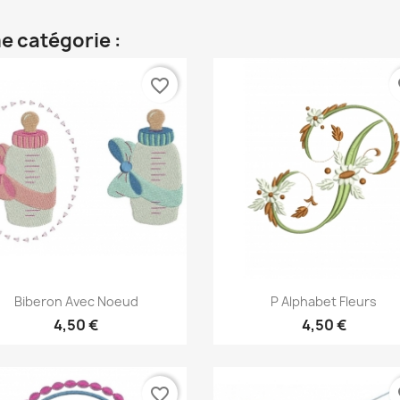
e catégorie :
favorite_border
fa
Aperçu rapide
Aperçu rapide


Biberon Avec Noeud
P Alphabet Fleurs
4,50 €
4,50 €
favorite_border
fa