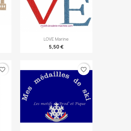
Aperçu rapide

LOVE Marine
5,50 €
vorite_border
favorite_border