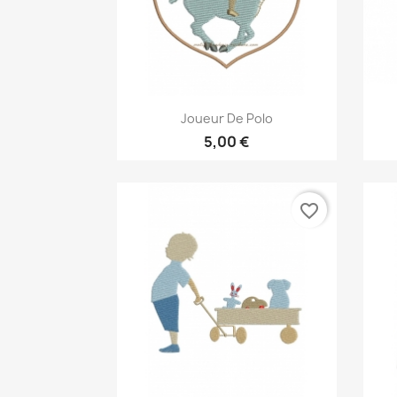
Aperçu rapide

Joueur De Polo
5,00 €
favorite_border