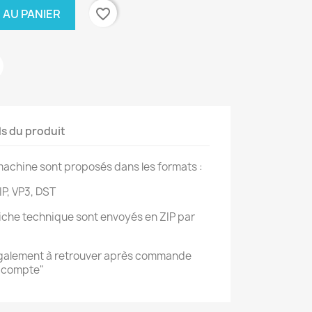
favorite_border
 AU PANIER
ls du produit
achine sont proposés dans les formats :
IP, VP3, DST
 fiche technique sont envoyés en ZIP par
également à retrouver après commande
n compte"