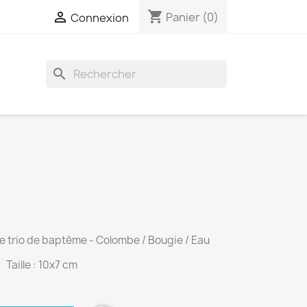
shopping_cart

Panier
(0)
Connexion
search
e trio de baptême - Colombe / Bougie / Eau
Taille : 10x7 cm