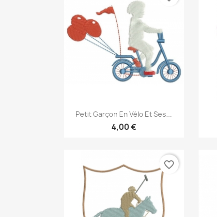
Aperçu rapide

Petit Garçon En Vélo Et Ses...
4,00 €
favorite_border