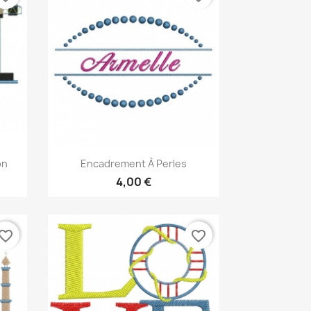
Aperçu rapide

on
Encadrement À Perles
4,00 €
vorite_border
favorite_border