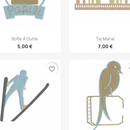
Aperçu rapide
Aperçu rapide


Boîte À Outils
Taj Mahal
5,00 €
7,00 €
favorite_border
fa