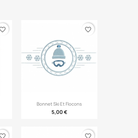
vorite_border
favorite_border
Aperçu rapide

Bonnet Ski Et Flocons
5,00 €
vorite_border
favorite_border