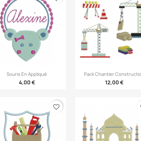
Aperçu rapide
Aperçu rapide


Souris En Appliqué
Pack Chantier Constructi
4,00 €
12,00 €
favorite_border
fa