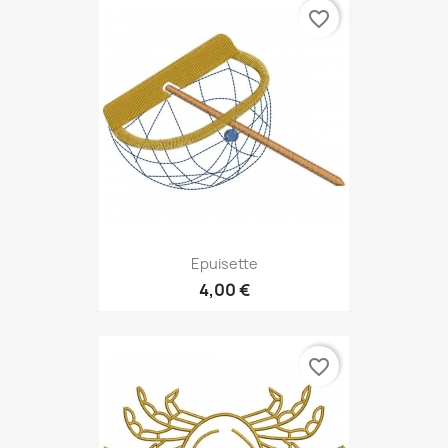
favorite_border
Epuisette
4,00 €
favorite_border