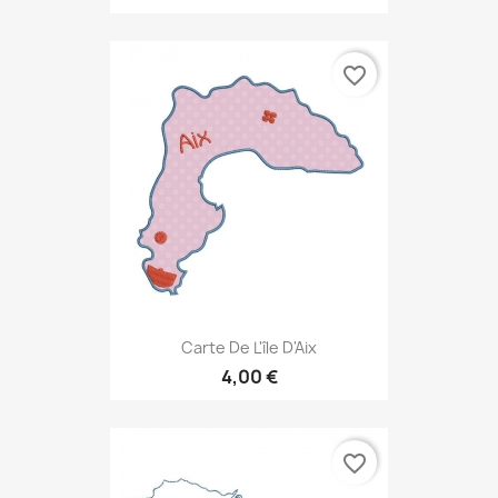
favorite_border
Carte De L'île D'Aix
4,00 €
favorite_border