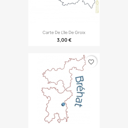
Carte De L'île De Groix
3,00 €
favorite_border