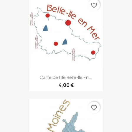
favorite_border
Carte De L'île Belle-Île En...
4,00 €
favorite_border