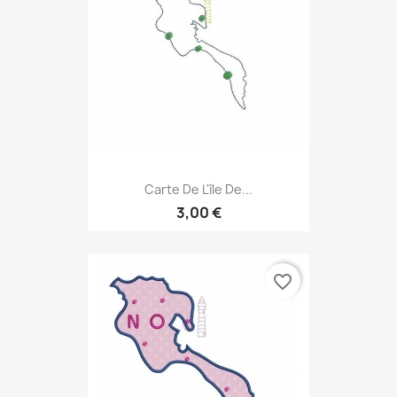
Carte De L'île De...
3,00 €
favorite_border