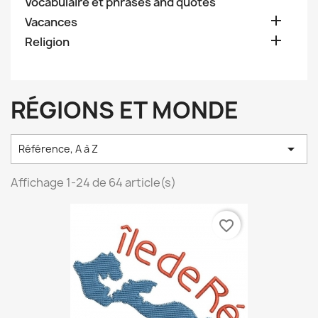
Vocabulaire et phrases and quotes

Vacances

Religion
RÉGIONS ET MONDE

Référence, A à Z
Affichage 1-24 de 64 article(s)
favorite_border