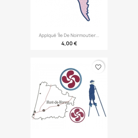
Applqué 'île De Noirmoutier...
4,00 €
favorite_border