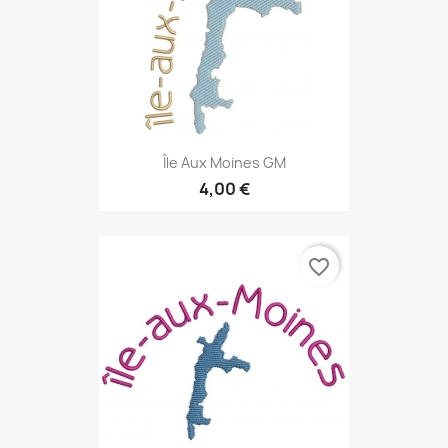
Île Aux Moines GM
4,00 €
favorite_border