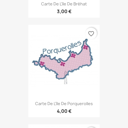
Carte De L'île De Bréhat
3,00 €
favorite_border
Carte De L'île De Porquerolles
4,00 €