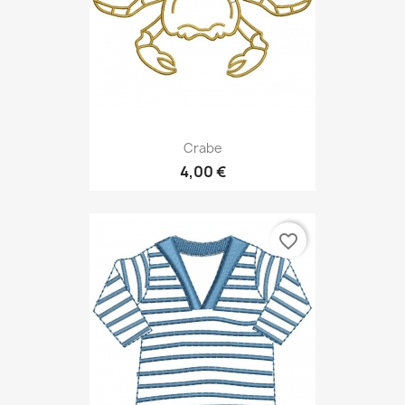
Crabe
4,00 €
favorite_border