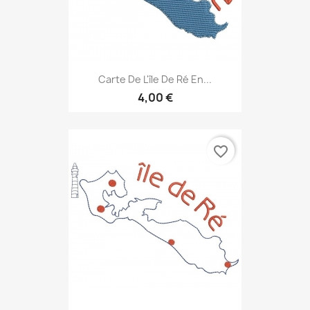
Carte De L'île De Ré En...
4,00 €
favorite_border