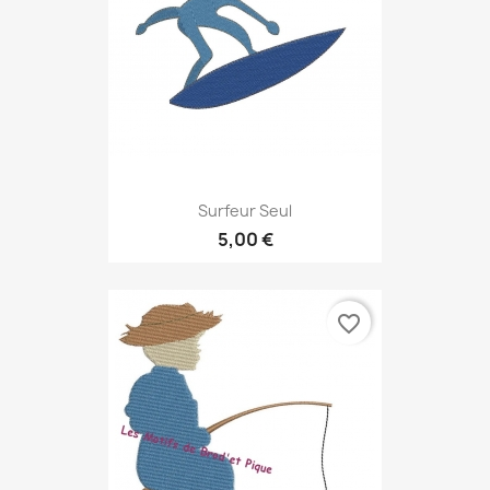
Surfeur Seul
5,00 €
favorite_border