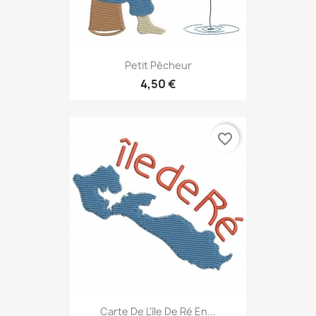
Petit Pêcheur
4,50 €
favorite_border
Carte De L'île De Ré En...