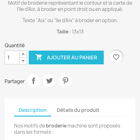
Motif de broderie représentant le contour et la carte de
l'île d'Aix, à broder en point droit ou en appliqué.
Texte "Aix" ou "île d'Aix" à broder en option.
Taille
: 13x13
Quantité

favorite_border
AJOUTER AU PANIER
Partager
Description
Détails du produit
Nos motifs de
broderie
machine sont proposés
dans les formats :