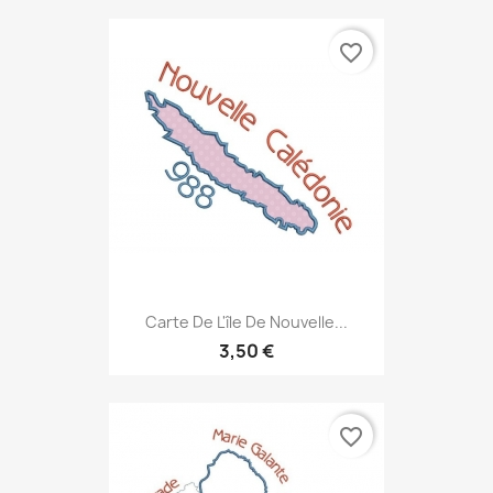
favorite_border
Carte De L'île De Nouvelle...
3,50 €
favorite_border