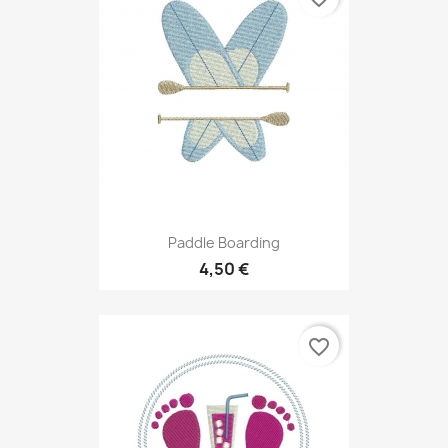
Paddle Boarding
4,50 €
favorite_border