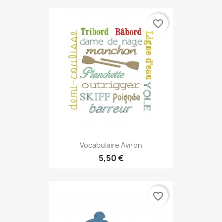
favorite_border
Vocabulaire Aviron
5,50 €
favorite_border