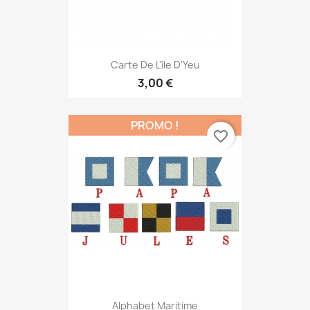
Carte De L'île D'Yeu
3,00 €
PROMO !
favorite_border
Alphabet Maritime