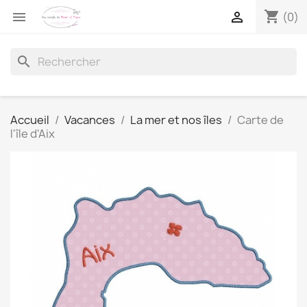
shopping_cart


(0)
search
Accueil
Vacances
La mer et nos îles
Carte de
l'île d'Aix