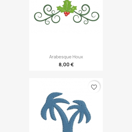
Arabesque Houx
8,00 €
favorite_border