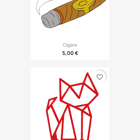
Cigare
5,00 €
favorite_border