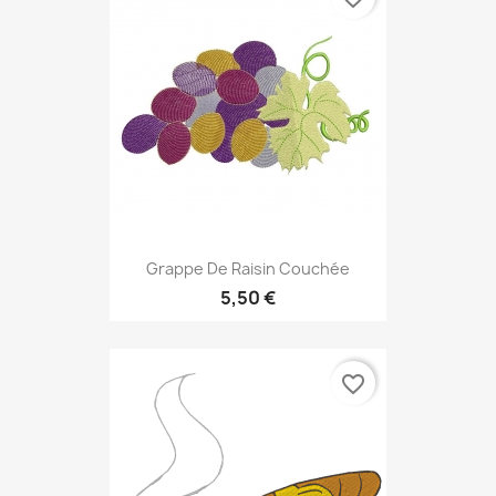
Grappe De Raisin Couchée
5,50 €
favorite_border