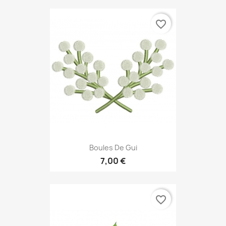
favorite_border
Boules De Gui
7,00 €
favorite_border