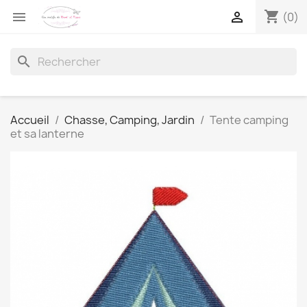
shopping_cart


(0)
search
Accueil
Chasse, Camping, Jardin
Tente camping
et sa lanterne