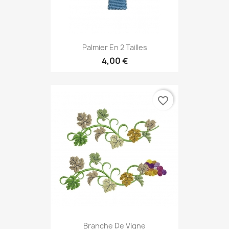
Palmier En 2 Tailles
4,00 €
favorite_border
Branche De Vigne