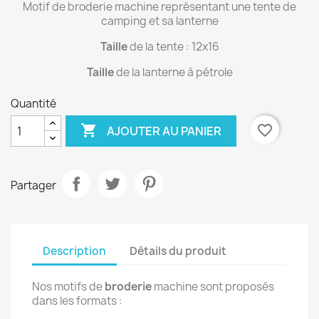
Motif de broderie machine représentant une tente de
camping et sa lanterne
Taille
de la tente : 12x16
Taille
de la lanterne à pétrole
Quantité

favorite_border
AJOUTER AU PANIER
Partager
Description
Détails du produit
Nos motifs de
broderie
machine sont proposés
dans les formats :