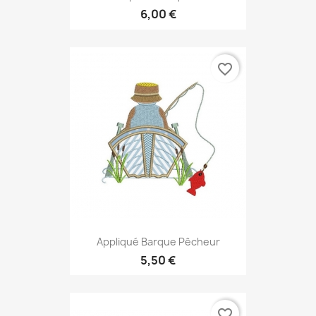
6,00 €
favorite_border
Appliqué Barque Pêcheur
5,50 €
favorite_border