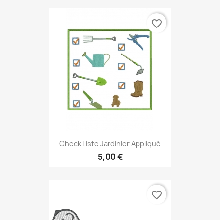
favorite_border
Check Liste Jardinier Appliqué
5,00 €
favorite_border