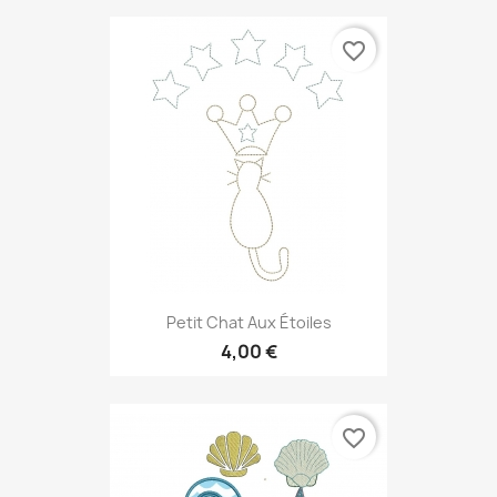
favorite_border
Petit Chat Aux Étoiles
4,00 €
favorite_border