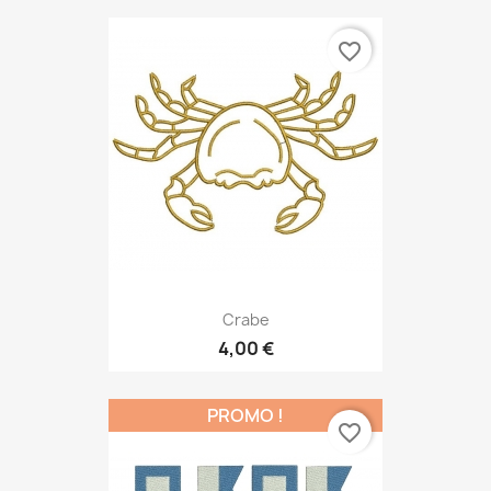
favorite_border
Crabe
4,00 €
PROMO !
favorite_border