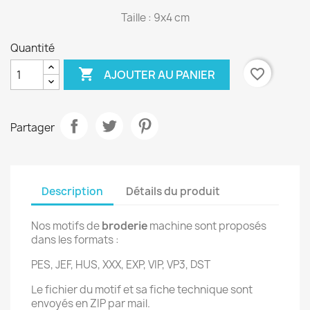
Taille : 9x4 cm
Quantité

favorite_border
AJOUTER AU PANIER
Partager
Description
Détails du produit
Nos motifs de
broderie
machine sont proposés
dans les formats :
PES, JEF, HUS, XXX, EXP, VIP, VP3, DST
Le fichier du motif et sa fiche technique sont
envoyés en ZIP par mail.