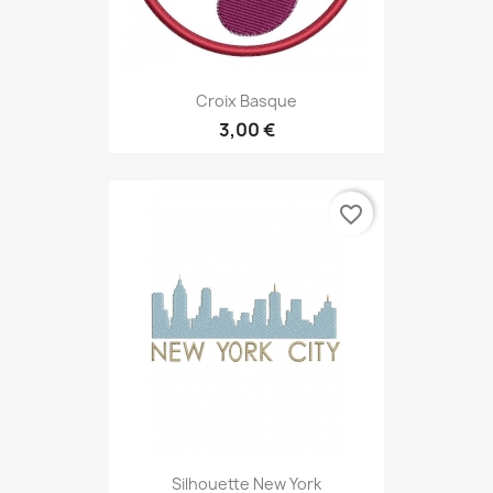
Croix Basque
3,00 €
favorite_border
Silhouette New York