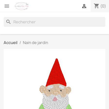
shopping_cart


(0)
search
Accueil
Nain de jardin