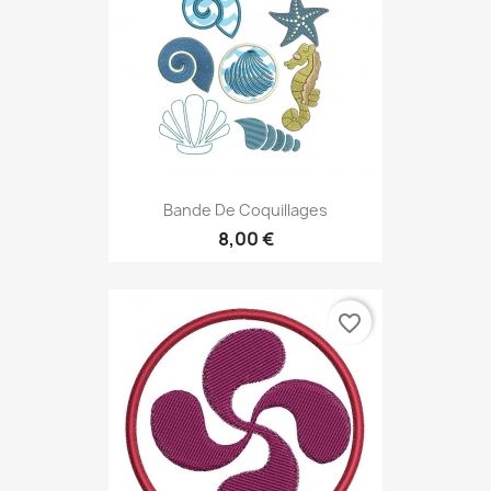
Bande De Coquillages
8,00 €
favorite_border