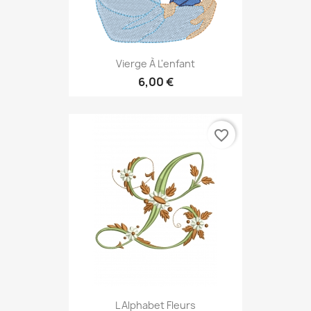
Vierge À L'enfant
6,00 €
favorite_border
L Alphabet Fleurs