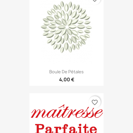
Boule De Pétales
4,00 €
favorite_border