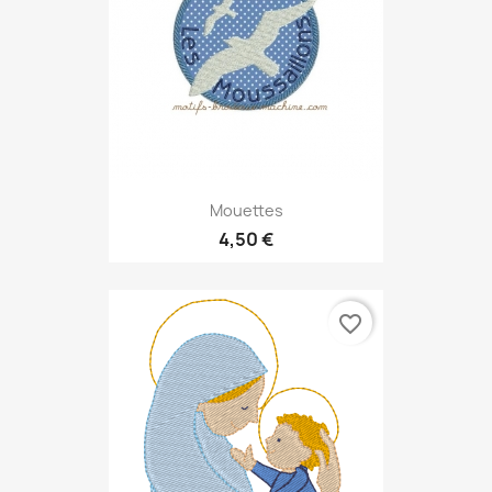
Mouettes
4,50 €
favorite_border