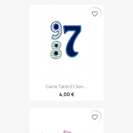
favorite_border
Carte Tahiti Et Son...
4,00 €
favorite_border