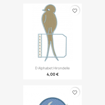
favorite_border
D Alphabet Hirondelle
4,00 €
favorite_border