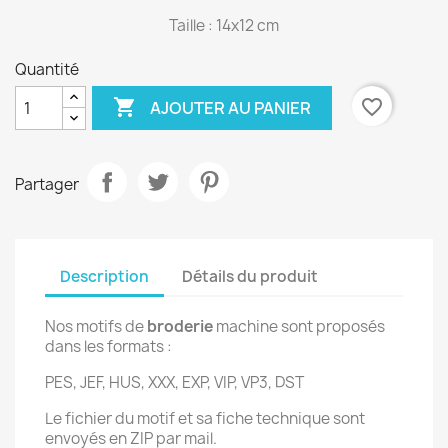
Taille : 14x12 cm
Quantité

favorite_border
AJOUTER AU PANIER
Partager
Description
Détails du produit
Nos motifs de
broderie
machine sont proposés
dans les formats :
PES, JEF, HUS, XXX, EXP, VIP, VP3, DST
Le fichier du motif et sa fiche technique sont
envoyés en ZIP par mail.