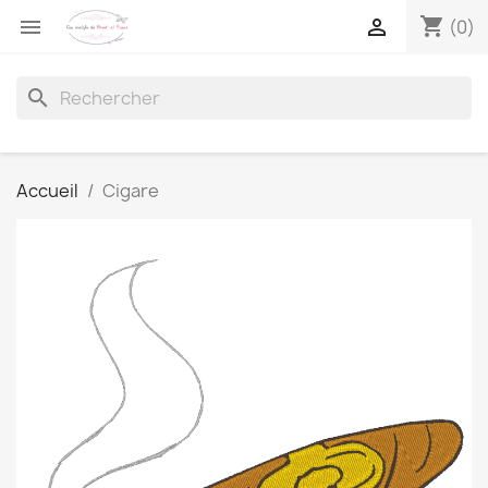
shopping_cart


(0)
search
Accueil
Cigare