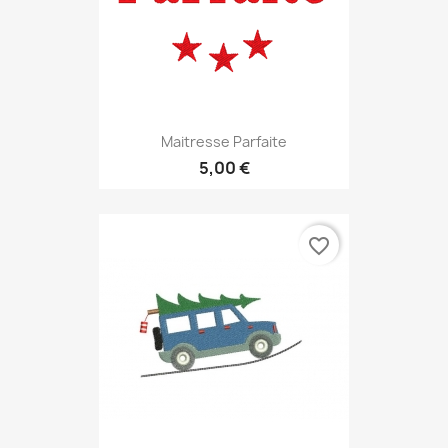
Maitresse Parfaite
5,00 €
favorite_border