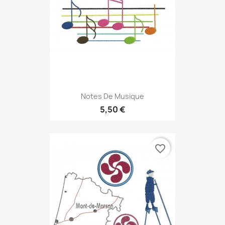
Notes De Musique
5,50 €
favorite_border