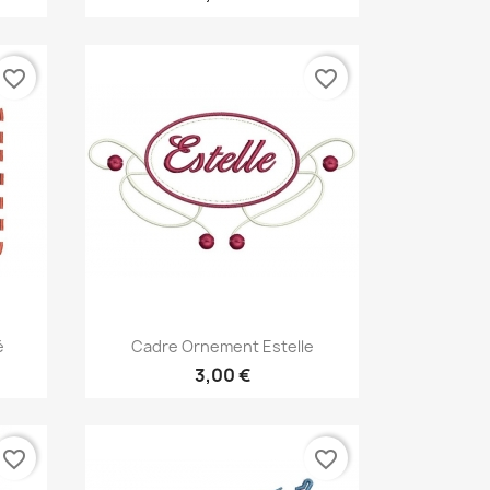
favorite_border
favorite_border
Aperçu rapide

é
Cadre Ornement Estelle
3,00 €
favorite_border
favorite_border