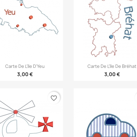
Aperçu rapide
Aperçu rapide


Carte De L'île D'Yeu
Carte De L'île De Bréhat
3,00 €
3,00 €
favorite_border