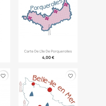
Aperçu rapide

Carte De L'île De Porquerolles
4,00 €
favorite_border
favorite_border