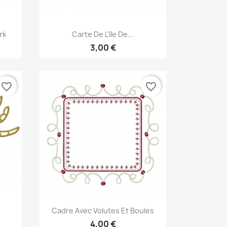
Aperçu rapide

rk
Carte De L'île De...
3,00 €
favorite_border
favorite_border
Aperçu rapide

Cadre Avec Volutes Et Boules
4,00 €