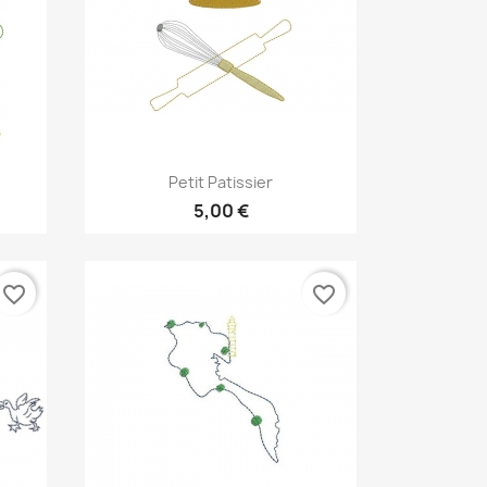
Aperçu rapide

Petit Patissier
5,00 €
favorite_border
favorite_border