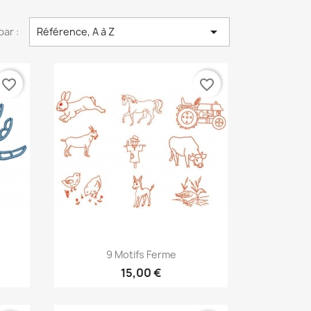

par :
Référence, A à Z
favorite_border
favorite_border
Aperçu rapide

9 Motifs Ferme
15,00 €