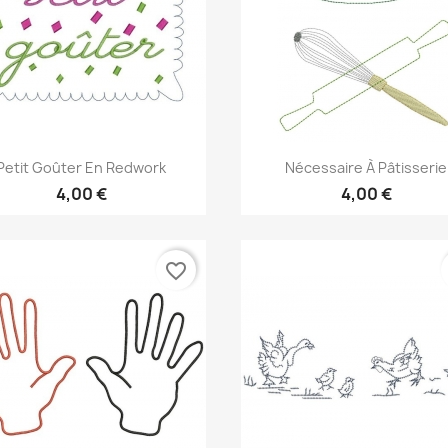
Aperçu rapide
Aperçu rapide


Petit Goûter En Redwork
Nécessaire À Pâtisserie
4,00 €
4,00 €
favorite_border