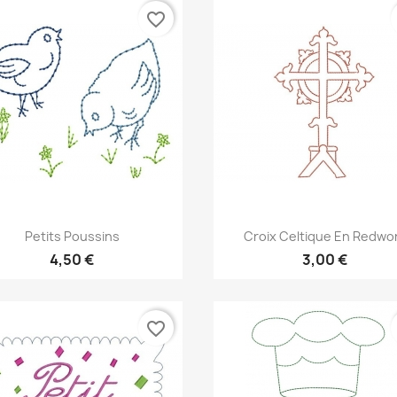
favorite_border
Aperçu rapide
Aperçu rapide


Petits Poussins
Croix Celtique En Redwo
4,50 €
3,00 €
favorite_border