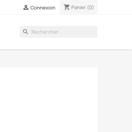
shopping_cart

Panier
(0)
Connexion
search