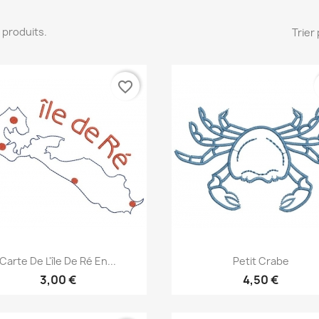
57 produits.
Trier 
favorite_border
Aperçu rapide
Aperçu rapide


Carte De L'île De Ré En...
Petit Crabe
3,00 €
4,50 €