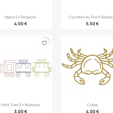
Aperçu rapide
Aperçu rapide


Mains En Redwork
Cocottes Au Point Redwo
4,00 €
5,50 €
favorite_border
Aperçu rapide
Aperçu rapide


Petit Train En Redwork
Crabe
3,00 €
4,00 €