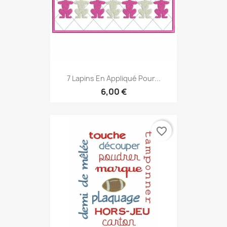
7 Lapins En Appliqué Pour...
6,00 €
favorite_border