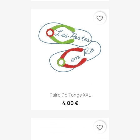
favorite_border
Paire De Tongs XXL
4,00 €
favorite_border