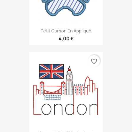
Petit Ourson En Appliqué
4,00 €
favorite_border