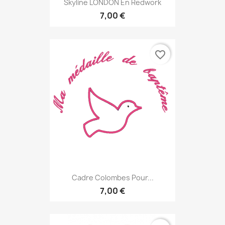
Skyline LONDON En Redwork
7,00 €
favorite_border
Cadre Colombes Pour...
7,00 €