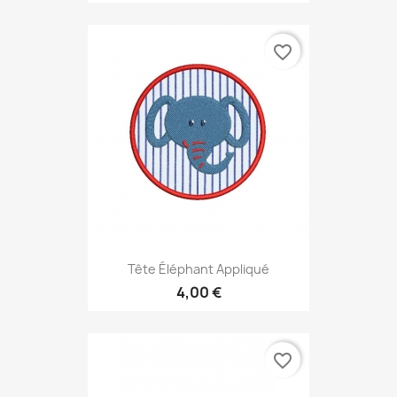
favorite_border
Tête Éléphant Appliqué
4,00 €
favorite_border