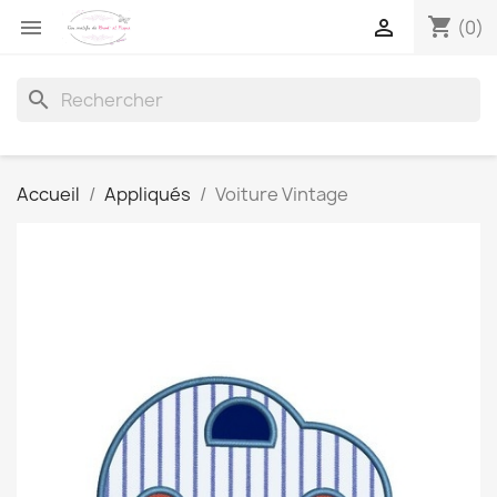
shopping_cart


(0)
search
Accueil
Appliqués
Voiture Vintage