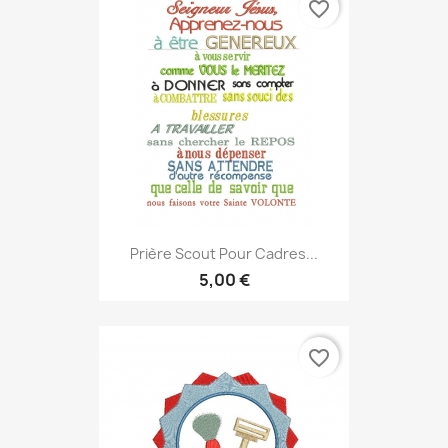
favorite_border
Prière Scout Pour Cadres...
5,00 €
favorite_border