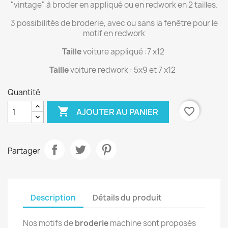
"vintage" à broder en appliqué ou en redwork en 2 tailles.
3 possibilités de broderie, avec ou sans la fenêtre pour le
motif en redwork
Taille
voiture appliqué :7 x12
Taille
voiture redwork : 5x9 et 7 x12
Quantité

favorite_border
AJOUTER AU PANIER
Partager
Description
Détails du produit
Nos motifs de
broderie
machine sont proposés