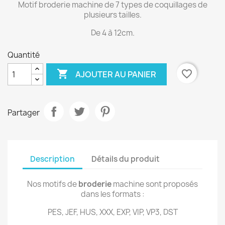
Motif broderie machine de 7 types de coquillages de
plusieurs tailles.
De 4 à 12cm.
Quantité

favorite_border
AJOUTER AU PANIER
Partager
Description
Détails du produit
Nos motifs de
broderie
machine sont proposés
dans les formats :
PES, JEF, HUS, XXX, EXP, VIP, VP3, DST