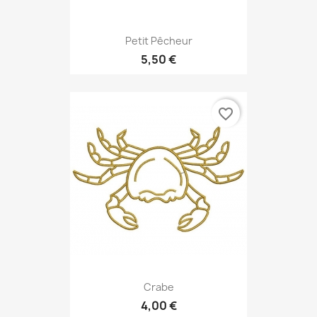
Petit Pêcheur
5,50 €
favorite_border
Crabe
4,00 €