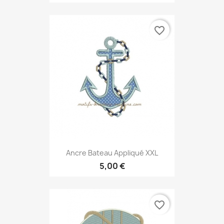
favorite_border
Ancre Bateau Appliqué XXL
5,00 €
favorite_border