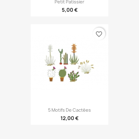
Petit Patissier
5,00 €
favorite_border
5 Motifs De Cactées
12,00 €