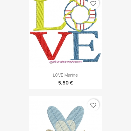
favorite_border
LOVE Marine
5,50 €
favorite_border