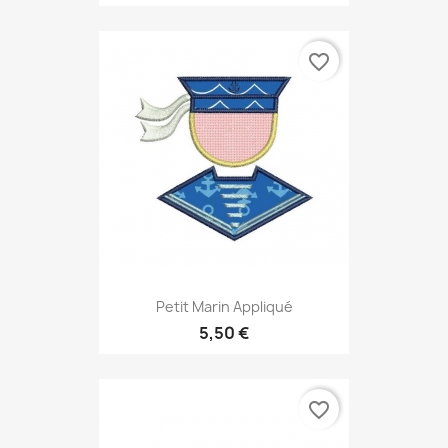
favorite_border
Petit Marin Appliqué
5,50 €
favorite_border