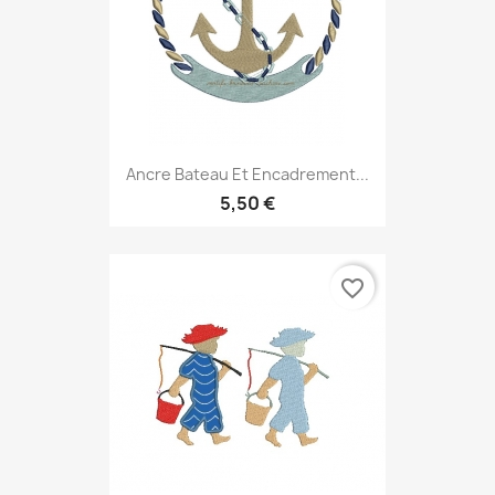
Ancre Bateau Et Encadrement...
5,50 €
favorite_border