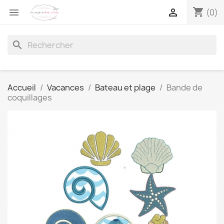
shopping_cart


(0)
search
Accueil
Vacances
Bateau et plage
Bande de
coquillages