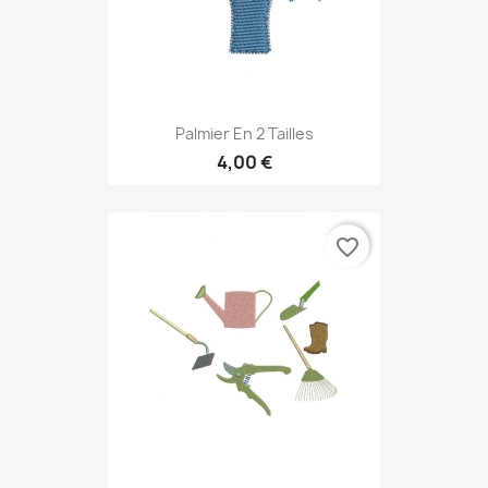
Palmier En 2 Tailles
4,00 €
favorite_border