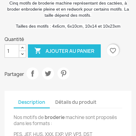
Cinq motifs de broderie machine représentant des cactées, à
broder enbroderie pleine et en redwork pour certains motifs. La
taille dépend des motifs.
Tailles des motifs : 4x6cm, 6x10cm, 10x14 et 10x23xm
Quantité

favorite_border
AJOUTER AU PANIER
Partager
Description
Détails du produit
Nos motifs de
broderie
machine sont proposés
dans les formats :
PES, JEF, HUS, XXX, EXP, VIP, VP3, DST