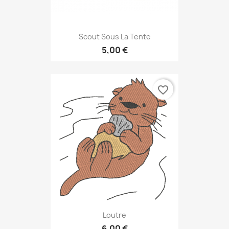
Scout Sous La Tente
5,00 €
favorite_border
Loutre
6,00 €