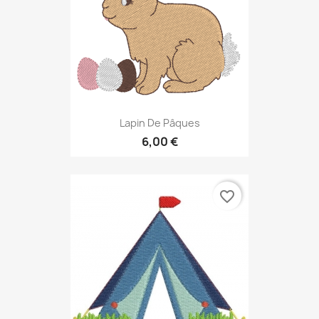
Lapin De Pâques
6,00 €
favorite_border