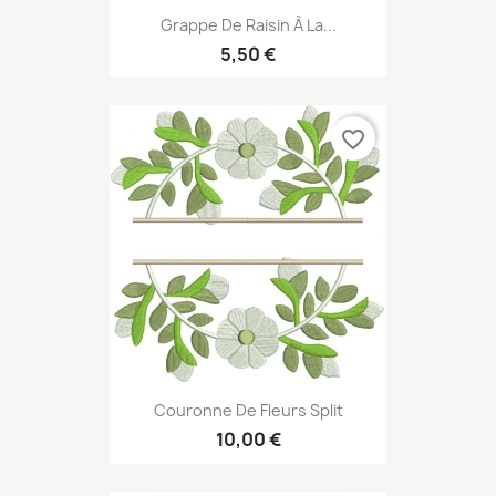
Grappe De Raisin À La...
5,50 €
favorite_border
Couronne De Fleurs Split
10,00 €