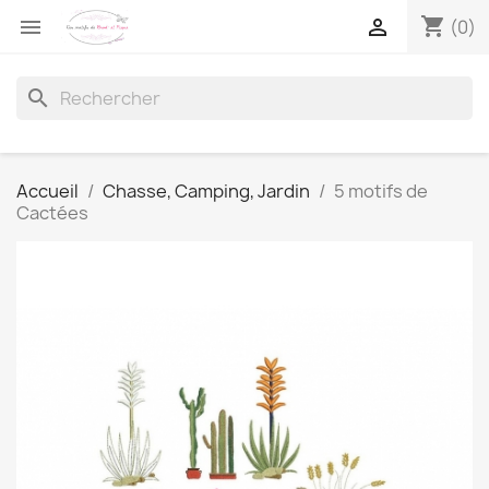
shopping_cart


(0)
search
Accueil
Chasse, Camping, Jardin
5 motifs de
Cactées