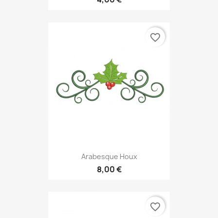
favorite_border
Arabesque Houx
8,00 €
favorite_border