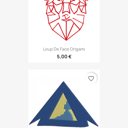
Loup De Face Origami
5,00 €
favorite_border