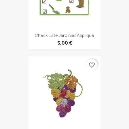
Check Liste Jardinier Appliqué
5,00 €
favorite_border