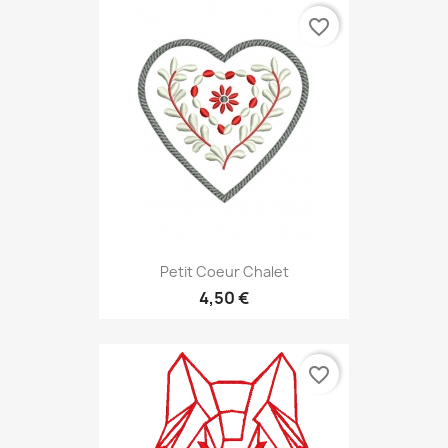
favorite_border
Petit Coeur Chalet
4,50 €
favorite_border