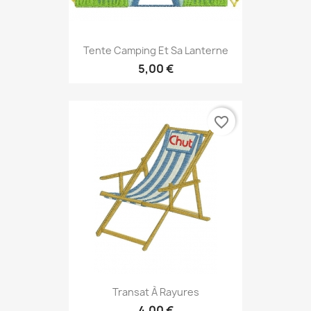
Tente Camping Et Sa Lanterne
5,00 €
favorite_border
Transat À Rayures
4,00 €