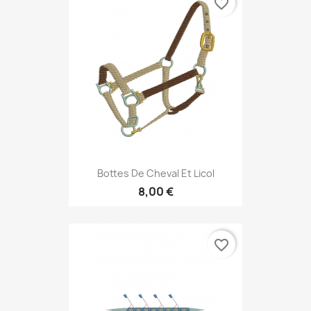
favorite_border
Bottes De Cheval Et Licol
8,00 €
favorite_border