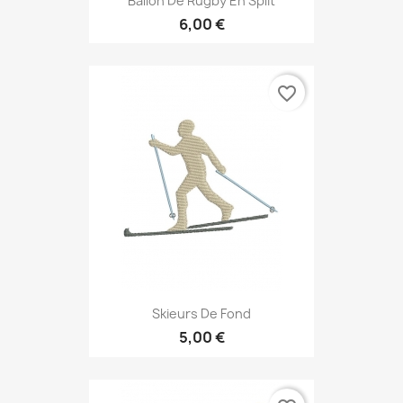
Ballon De Rugby En Split
6,00 €
favorite_border
Skieurs De Fond
5,00 €