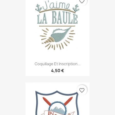
favorite_border
Coquillage Et Inscription...
4,50 €
favorite_border