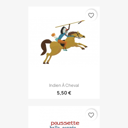
favorite_border
Indien À Cheval
5,50 €
favorite_border