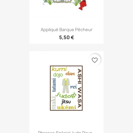
Appliqué Barque Pêcheur
5,50 €
favorite_border
Phrases Spécial Judo Pour...