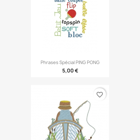
Phrases Spécial PING PONG
5,00 €
favorite_border