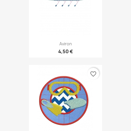
Aviron
4,50 €
favorite_border