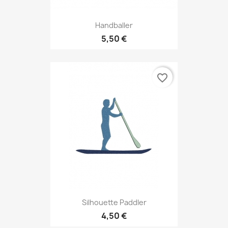
Handballer
5,50 €
favorite_border
Silhouette Paddler
4,50 €