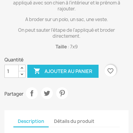
appliqué avec son chien à l'intérieur et le prénom à
rajouter.
A broder sur un polo, un sac, une veste.
On peut sauter l'étape de l'appliqué et broder
directement.
Taille
: 7x9
Quantité

favorite_border
AJOUTER AU PANIER
Partager
Description
Détails du produit