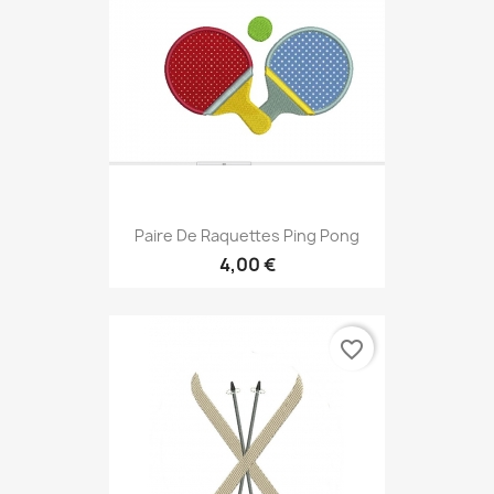
Paire De Raquettes Ping Pong
4,00 €
favorite_border