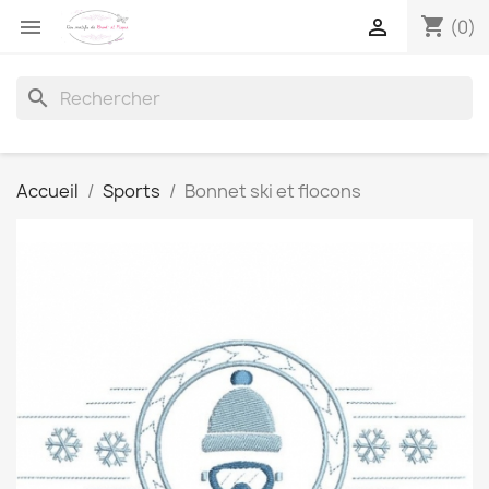
shopping_cart


(0)
search
Accueil
Sports
Bonnet ski et flocons