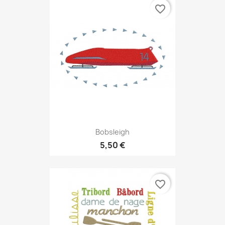
favorite_border
Bobsleigh
5,50 €
favorite_border