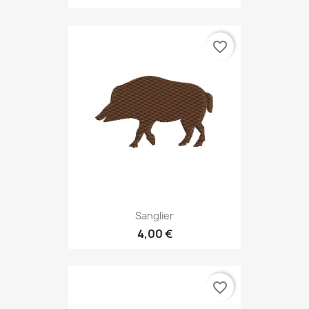
favorite_border
Sanglier
4,00 €
favorite_border