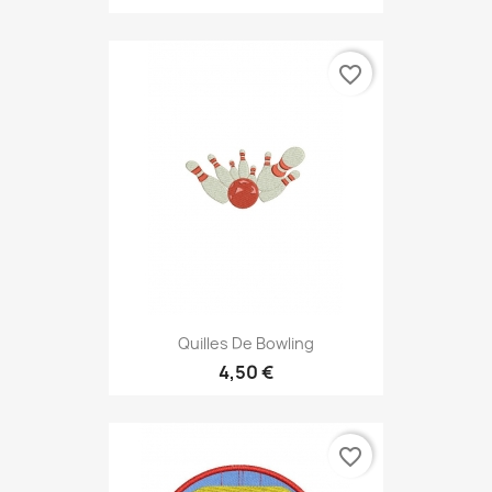
favorite_border
Quilles De Bowling
4,50 €
favorite_border