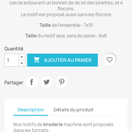
cercle entourant un bonnet de ski et des lunettes, et 4
flocons.
Le motif est proposé aussi sans les flocons
Taille
de l'ensemble : 7x15
Taille
du motif seul, sans écusson : 6x6
Quantité

favorite_border
AJOUTER AU PANIER
Partager
Description
Détails du produit
Nos motifs de
broderie
machine sont proposés
dans les formats :