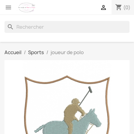
shopping_cart


(0)
search
Accueil
Sports
joueur de polo