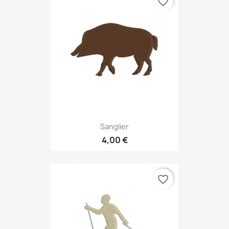
favorite_border
Sanglier
4,00 €
favorite_border