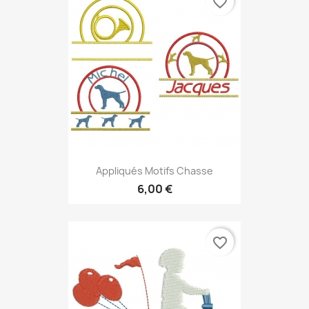
favorite_border
Appliqués Motifs Chasse
6,00 €
favorite_border