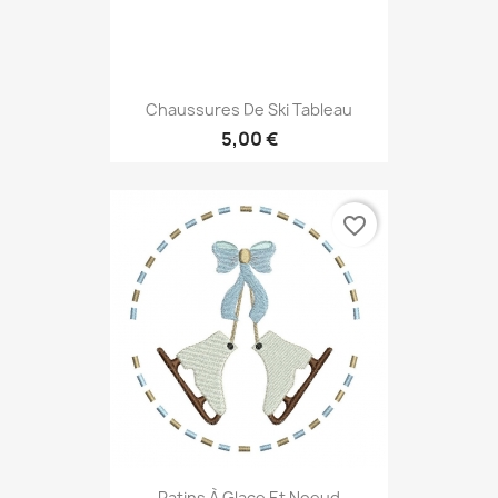
Chaussures De Ski Tableau
5,00 €
favorite_border
Patins À Glace Et Noeud