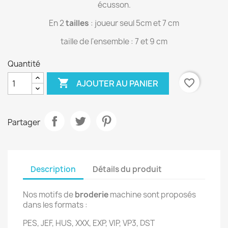
écusson.
En 2
tailles
: joueur seul 5cm et 7 cm
taille de l'ensemble : 7 et 9 cm
Quantité

favorite_border
AJOUTER AU PANIER
Partager
Description
Détails du produit
Nos motifs de
broderie
machine sont proposés
dans les formats :
PES, JEF, HUS, XXX, EXP, VIP, VP3, DST