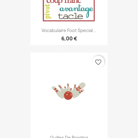
Vocabulaire Foot Special...
6,00 €
favorite_border
Quilles De Bowling