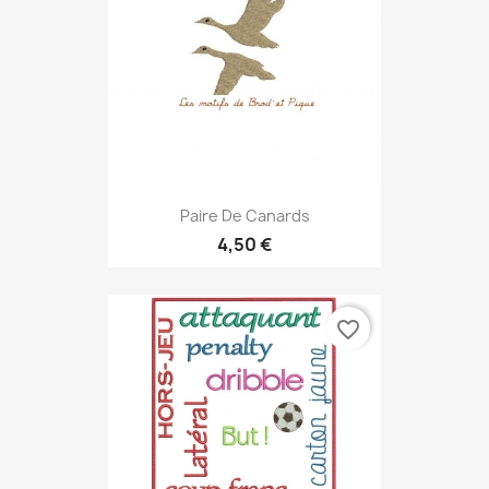
Paire De Canards
4,50 €
favorite_border