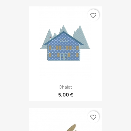
favorite_border
Chalet
5,00 €
favorite_border