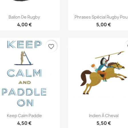
Aperçu rapide
Aperçu rapide


Ballon De Rugby
Phrases Spécial Rugby Pour
4,00 €
5,00 €
favorite_border
fa
Aperçu rapide
Aperçu rapide


Keep Calm Paddle
Indien À Cheval
4,50 €
5,50 €