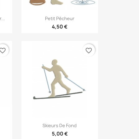
Aperçu rapide

...
Petit Pêcheur
4,50 €
vorite_border
favorite_border
Aperçu rapide

Skieurs De Fond
5,00 €