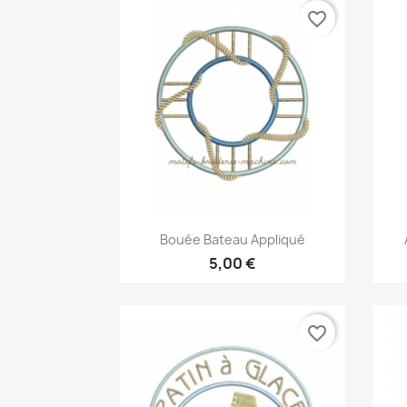
favorite_border
Aperçu rapide

Bouée Bateau Appliqué
5,00 €
favorite_border