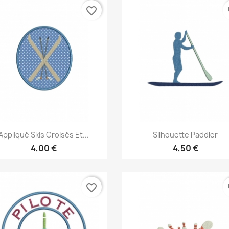
favorite_border
fa
Aperçu rapide
Aperçu rapide


Appliqué Skis Croisés Et...
Silhouette Paddler
4,00 €
4,50 €
favorite_border
fa