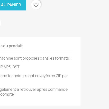
favorite_border
 AU PANIER
ls du produit
achine sont proposés dans les formats :
IP, VP3, DST
 fiche technique sont envoyés en ZIP par
également à retrouver après commande
n compte"