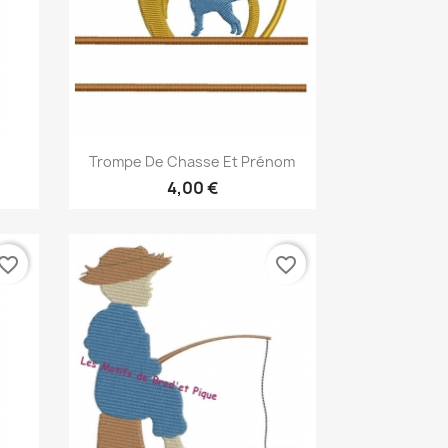
Aperçu rapide

Trompe De Chasse Et Prénom
4,00 €
vorite_border
favorite_border