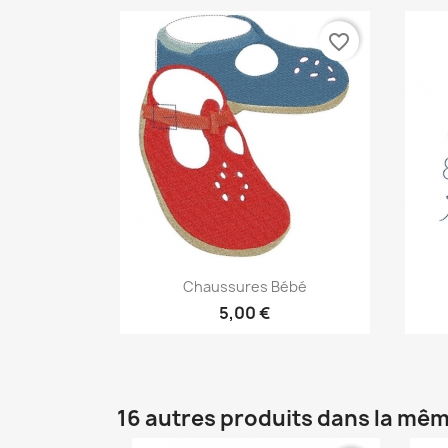
favorite_border
Aperçu rapide

Chaussures Bébé
5,00 €
16 autres produits dans la mêm