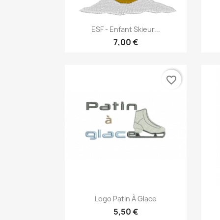
Aperçu rapide

ESF - Enfant Skieur...
7,00 €
favorite_border
Aperçu rapide

Logo Patin À Glace
5,50 €