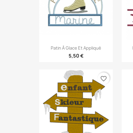
Aperçu rapide

Patin À Glace Et Appliqué
5,50 €
favorite_border