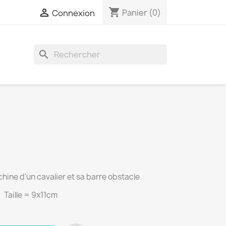
shopping_cart

Panier
(0)
Connexion
search
hine d'un cavalier et sa barre obstacle
Taille = 9x11cm