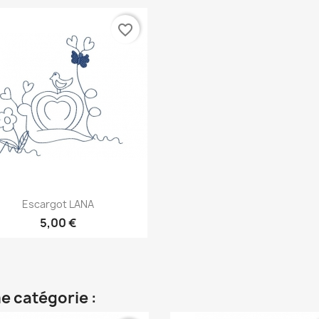
favorite_border
Aperçu rapide

Escargot LANA
5,00 €
e catégorie :