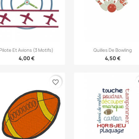
Aperçu rapide
Aperçu rapide


Pilote Et Avions (3 Motifs)
Quilles De Bowling
4,00 €
4,50 €
favorite_border
fa