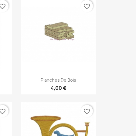
vorite_border
favorite_border
Aperçu rapide

Planches De Bois
4,00 €
vorite_border
favorite_border