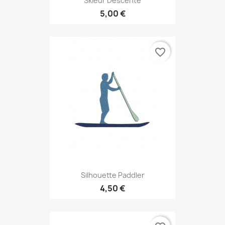
Skieur Descente
5,00 €
favorite_border
Silhouette Paddler
4,50 €