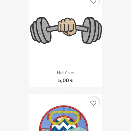
favorite_border
Haltères
5,00 €
favorite_border