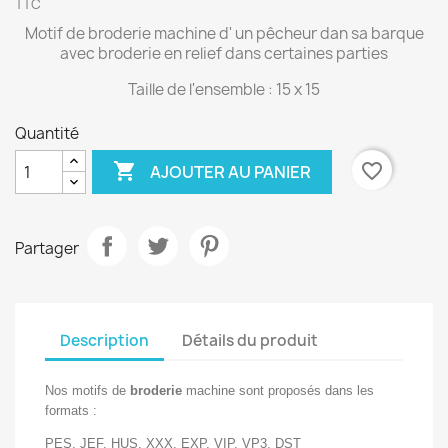
TTC
Motif de broderie machine d' un pêcheur dan sa barque
avec broderie en relief dans certaines parties
Taille de l'ensemble : 15 x 15
Quantité

favorite_border
AJOUTER AU PANIER
Partager
Description
Détails du produit
Nos motifs de
broderie
machine sont proposés dans les
formats :
PES, JEF, HUS, XXX, EXP, VIP, VP3, DST