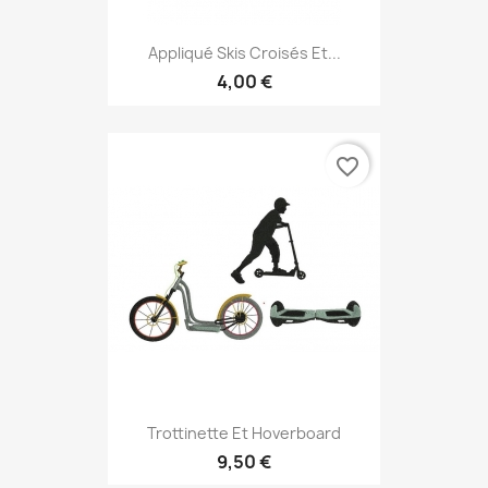
Appliqué Skis Croisés Et...
4,00 €
favorite_border
Trottinette Et Hoverboard
9,50 €