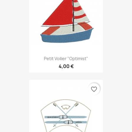
Petit Voilier "Optimist"
4,00 €
favorite_border