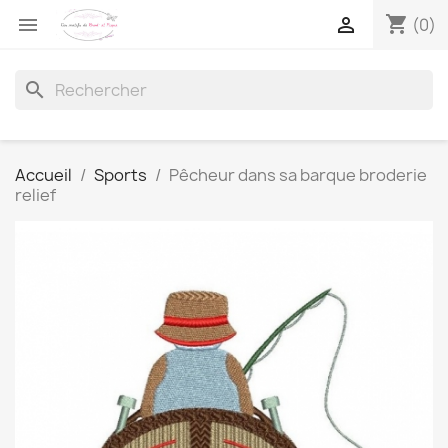
shopping_cart


(0)
search
Accueil
Sports
Pêcheur dans sa barque broderie
relief