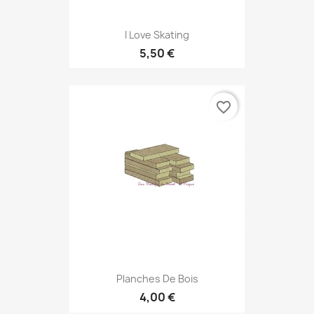
I Love Skating
5,50 €
favorite_border
Planches De Bois
4,00 €