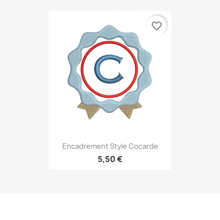
favorite_border
Encadrement Style Cocarde
5,50 €