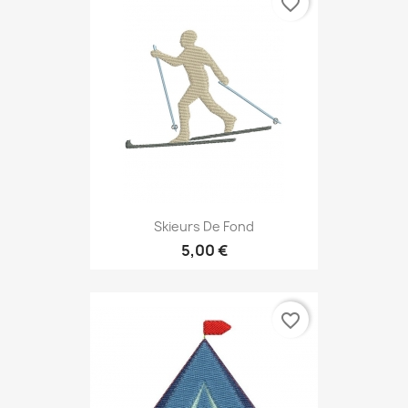
favorite_border
Skieurs De Fond
5,00 €
favorite_border