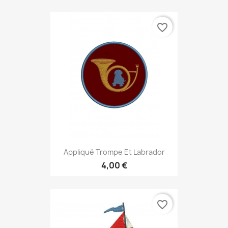
favorite_border
Appliqué Trompe Et Labrador
4,00 €
favorite_border