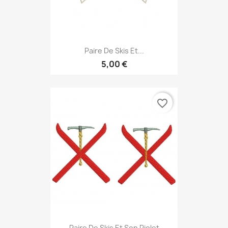
Paire De Skis Et...
5,00 €
favorite_border
Paire De Skis Et Son Piolet