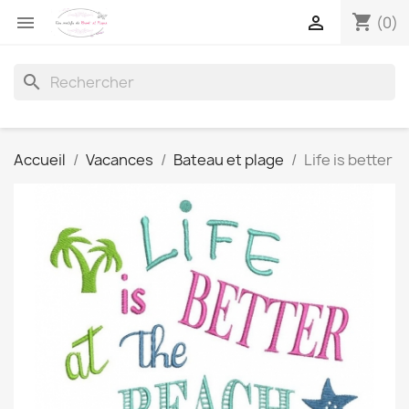
shopping_cart


(0)
search
Accueil
Vacances
Bateau et plage
Life is better