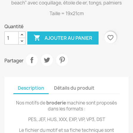
beach" avec coquillage, étoile de er, tongs, palmiers
Taille = 19x21cm
Quantité

favorite_border
AJOUTER AU PANIER
Partager
Description
Détails du produit
Nos motifs de
broderie
machine sont proposés
dans les formats :
PES, JEF, HUS, XXX, EXP, VIP, VP3, DST
Le fichier du motif et sa fiche technique sont