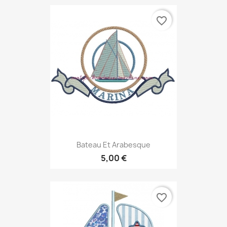
favorite_border
Bateau Et Arabesque
5,00 €
favorite_border