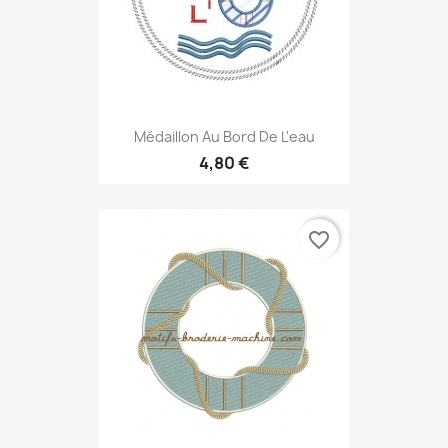
Médaillon Au Bord De L'eau
4,80 €
favorite_border