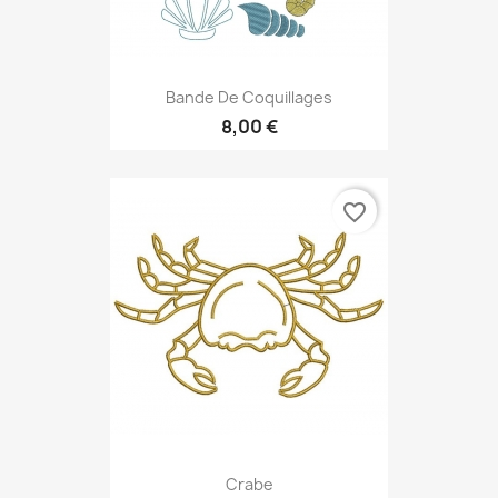
Bande De Coquillages
8,00 €
favorite_border
Crabe