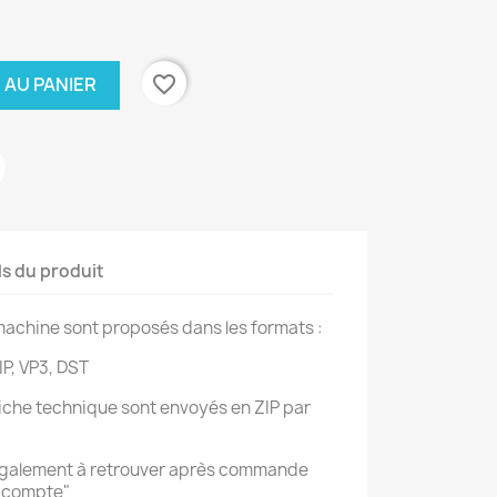
favorite_border
 AU PANIER
ls du produit
achine sont proposés dans les formats :
IP, VP3, DST
 fiche technique sont envoyés en ZIP par
également à retrouver après commande
n compte"