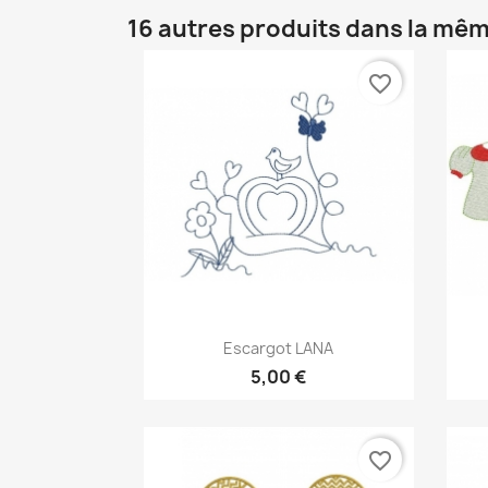
16 autres produits dans la mêm
favorite_border
Aperçu rapide

Escargot LANA
5,00 €
favorite_border