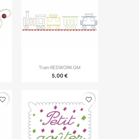
Aperçu rapide

Train REDWORK GM
5,00 €
vorite_border
favorite_border