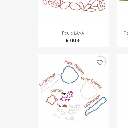
Aperçu rapide

Poule LANA
Pe
5,00 €
favorite_border