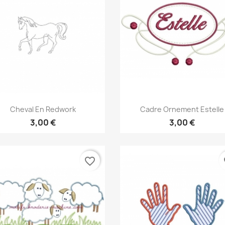
Aperçu rapide
Aperçu rapide


Cheval En Redwork
Cadre Ornement Estelle
3,00 €
3,00 €
favorite_border
fa