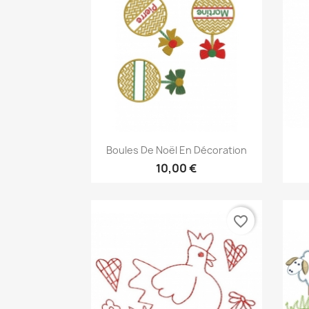
Aperçu rapide

Boules De Noël En Décoration
10,00 €
favorite_border