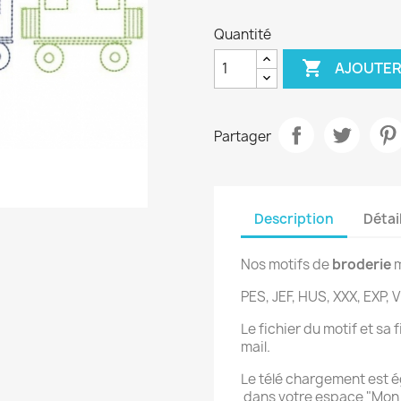
Quantité

AJOUTER
Partager
Description
Détai
Nos motifs de
broderie
m
PES, JEF, HUS, XXX, EXP, V
Le fichier du motif et sa
mail.
Le télé chargement est 
dans votre espace "Mo