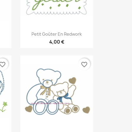
Aperçu rapide

Petit Goûter En Redwork
4,00 €
vorite_border
favorite_border