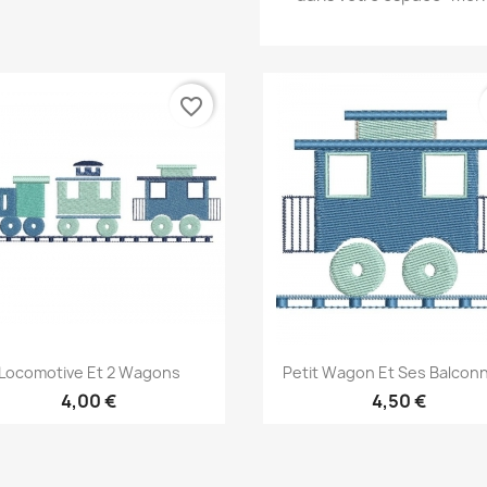
favorite_border
Aperçu rapide
Aperçu rapide


Locomotive Et 2 Wagons
Petit Wagon Et Ses Balcon
4,00 €
4,50 €