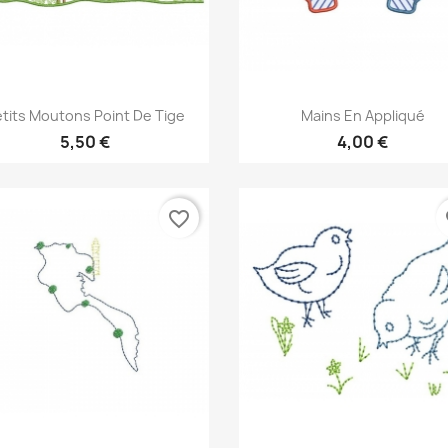
Aperçu rapide
Aperçu rapide


tits Moutons Point De Tige
Mains En Appliqué
5,50 €
4,00 €
favorite_border
fa