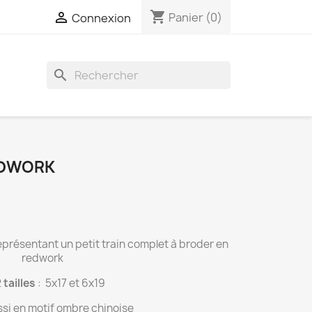
shopping_cart

Panier
(0)
Connexion
search
REDWORK
présentant un petit train complet à broder en
redwork
2
tailles
: 5x17 et 6x19
ssi en motif ombre chinoise