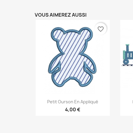
VOUS AIMEREZ AUSSI
favorite_border
Aperçu rapide

Petit Ourson En Appliqué
4,00 €