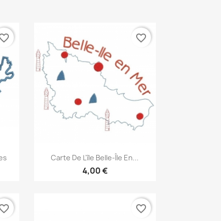
vorite_border
favorite_border
Aperçu rapide

bes
Carte De L'île Belle-Île En...
4,00 €
vorite_border
favorite_border