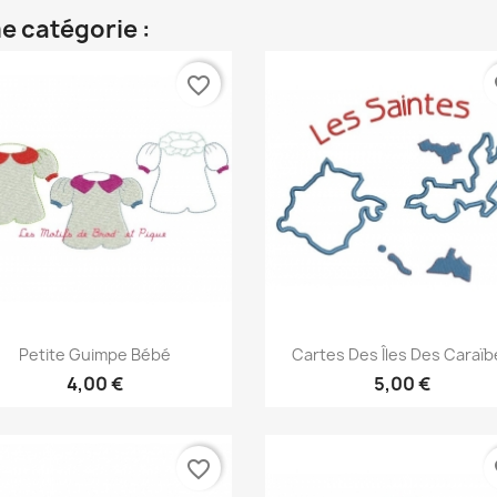
e catégorie :
favorite_border
fa
Aperçu rapide
Aperçu rapide


Petite Guimpe Bébé
Cartes Des Îles Des Caraï
4,00 €
5,00 €
favorite_border
fa