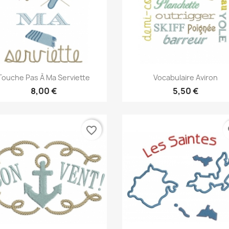
Aperçu rapide
Aperçu rapide


Touche Pas À Ma Serviette
Vocabulaire Aviron
8,00 €
5,50 €
favorite_border
fa