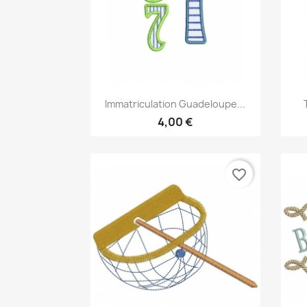
Aperçu rapide

Immatriculation Guadeloupe...
4,00 €
favorite_border