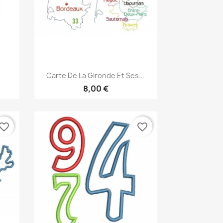
Aperçu rapide

Carte De La Gironde Et Ses...
8,00 €
vorite_border
favorite_border