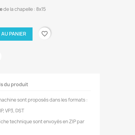
le
de la chapelle : 8x15
favorite_border
 AU PANIER
ls du produit
achine sont proposés dans les formats :
IP, VP3, DST
 fiche technique sont envoyés en ZIP par