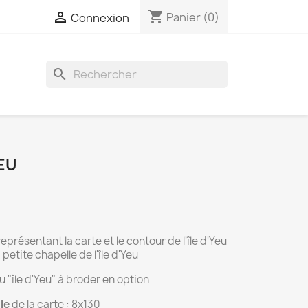
shopping_cart

Panier
(0)
Connexion
search
YEU
présentant la carte et le contour de l'île d'Yeu
 petite chapelle de l'île d'Yeu
u "île d'Yeu" à broder en option
lle
de la carte : 8x130