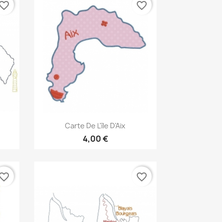
vorite_border
favorite_border
Aperçu rapide

Carte De L'île D'Aix
4,00 €
vorite_border
favorite_border