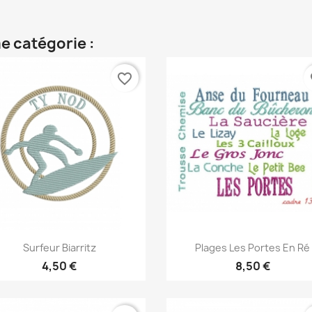
e catégorie :
favorite_border
fa
Aperçu rapide
Aperçu rapide


Surfeur Biarritz
Plages Les Portes En Ré
4,50 €
8,50 €