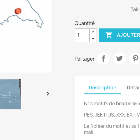
Tail
Quantité

AJOUTER
Partager
Description
Détai

Nos motifs de
broderie
m
PES, JEF, HUS, XXX, EXP, V
Le fichier du motif et sa
mail.