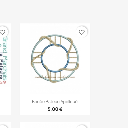
vorite_border
favorite_border
Aperçu rapide

Bouée Bateau Appliqué
5,00 €