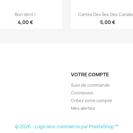
Aperçu rapide
Aperçu rapide


Bon Vent !
Cartes Des Îles Des Caraï
4,00 €
5,00 €
VOTRE COMPTE
Suivi de commande
Connexion
Créez votre compte
Mes alertes
© 2026 - Logiciel e-commerce par PrestaShop™