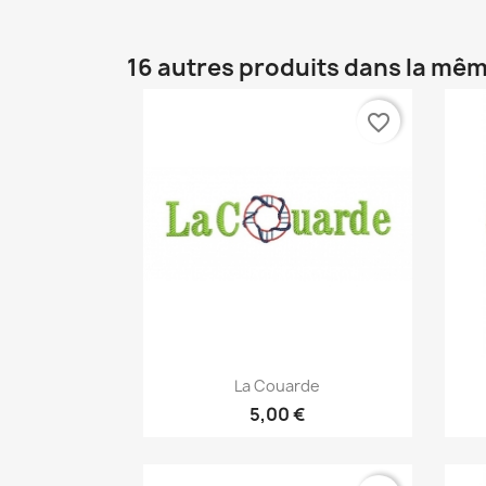
16 autres produits dans la mêm
favorite_border
Aperçu rapide

La Couarde
5,00 €