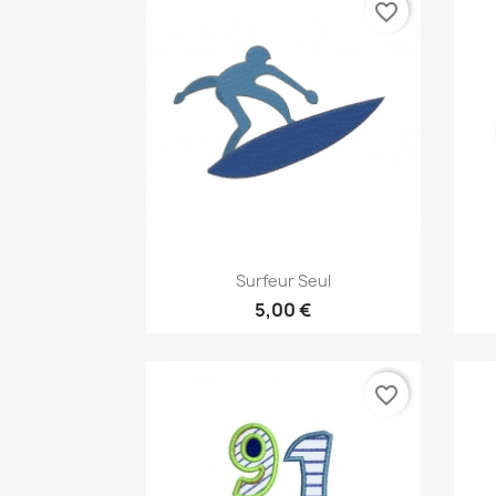
favorite_border
Aperçu rapide

Surfeur Seul
5,00 €
favorite_border