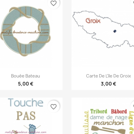
favorite_border
fa
Aperçu rapide
Aperçu rapide


Bouée Bateau
Carte De L'île De Groix
5,00 €
3,00 €
favorite_border
fa