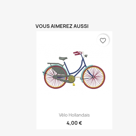
VOUS AIMEREZ AUSSI
favorite_border
Aperçu rapide

Vélo Hollandais
4,00 €