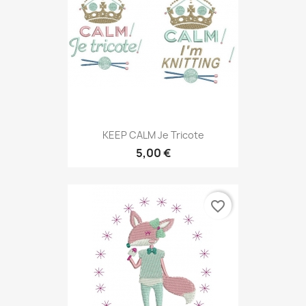
KEEP CALM Je Tricote
5,00 €
favorite_border