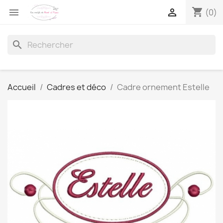
shopping_cart


(0)
search
Accueil
Cadres et déco
Cadre ornement Estelle