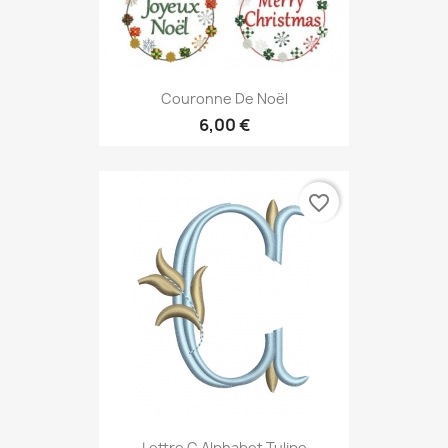
Couronne De Noël
6,00 €
favorite_border
Lettre C Alphabet Tulipe