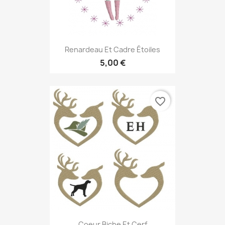
Renardeau Et Cadre Étoiles
5,00 €
favorite_border
Coeur Biche Et Cerf