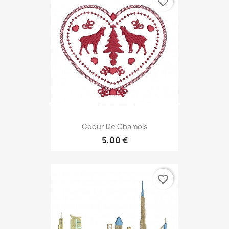
favorite_border
Coeur De Chamois
5,00 €
favorite_border