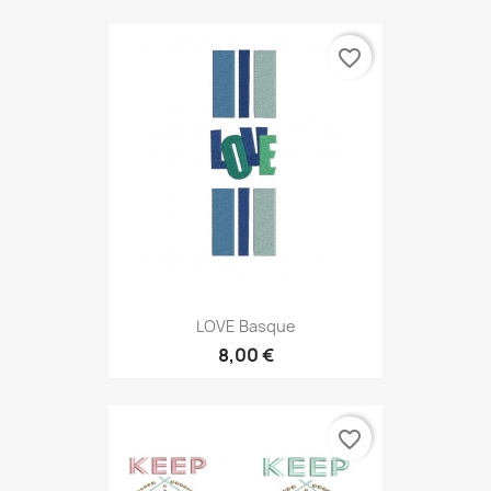
favorite_border
LOVE Basque
8,00 €
favorite_border