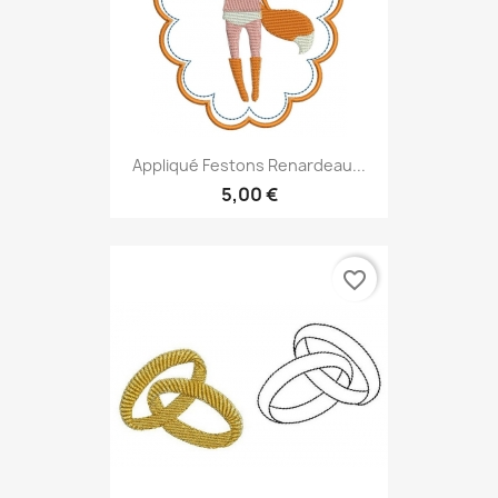
Appliqué Festons Renardeau...
5,00 €
favorite_border