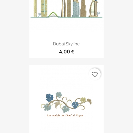
Dubaï Skyline
4,00 €
favorite_border