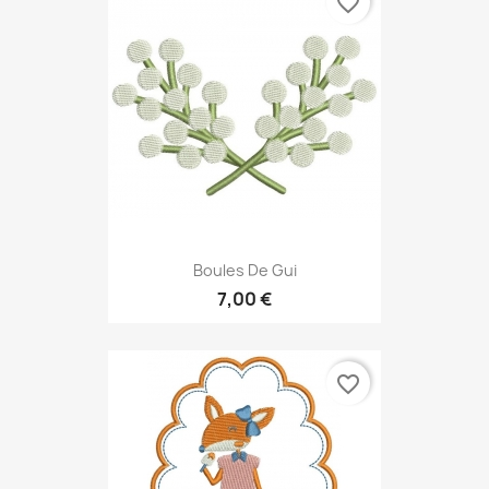
favorite_border
Boules De Gui
7,00 €
favorite_border