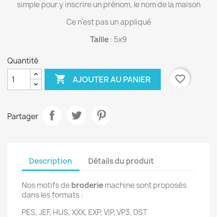
simple pour y inscrire un prénom, le nom de la maison
Ce n'est pas un appliqué
Taille
: 5x9
Quantité

favorite_border
AJOUTER AU PANIER
Partager
Description
Détails du produit
Nos motifs de
broderie
machine sont proposés
dans les formats :
PES, JEF, HUS, XXX, EXP, VIP, VP3, DST