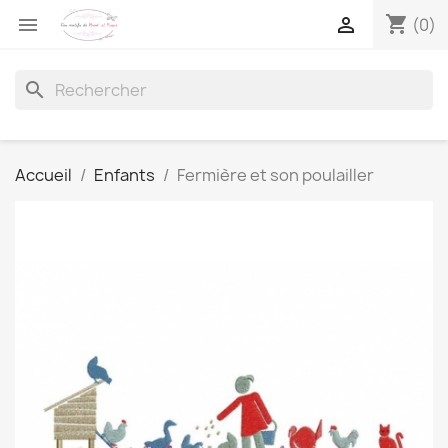
shopping_cart


(0)
search
Accueil
Enfants
Fermière et son poulailler