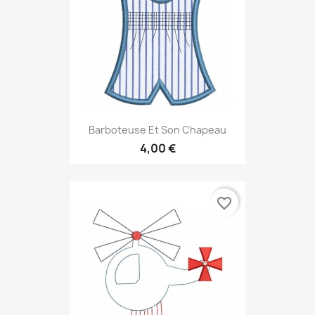
Barboteuse Et Son Chapeau
4,00 €
favorite_border