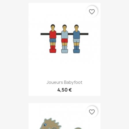
favorite_border
Joueurs Babyfoot
4,50 €
favorite_border