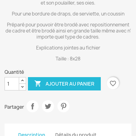
et son poulailler, ses oies.
Pour une bordure de draps, de serviette, un coussin
Préparé pour pouvoir être brodé avec repositionnement
de cadre et être brodé ainsi en grande taille même avec n'
importe quel type de cadres.
Explications jointes au fichier
Taille : 8x28
Quantité

favorite_border
AJOUTER AU PANIER
Partager
Description
Détails du produit