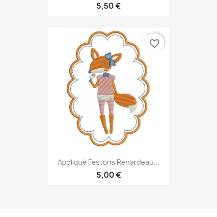
5,50 €
favorite_border
Appliqué Festons Renardeau...
5,00 €