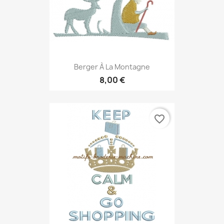
Berger À La Montagne
8,00 €
favorite_border