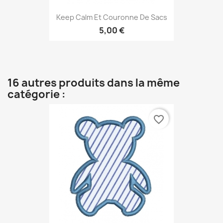
Keep Calm Et Couronne De Sacs
5,00 €
16 autres produits dans la même
catégorie :
favorite_border