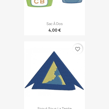
Sac À Dos
4,00 €
favorite_border
Scout Sous La Tente