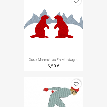
favorite_border
Deux Marmottes En Montagne
5,50 €
favorite_border