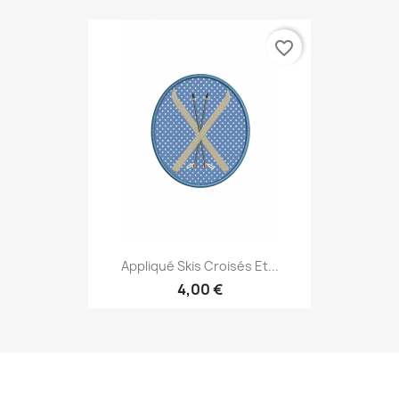
favorite_border
Appliqué Skis Croisés Et...
4,00 €