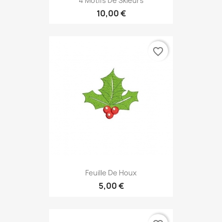
4 Motifs De Skieurs
10,00 €
favorite_border
Feuille De Houx
5,00 €