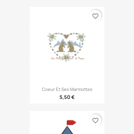
favorite_border
Coeur Et Ses Marmottes
5,50 €
favorite_border