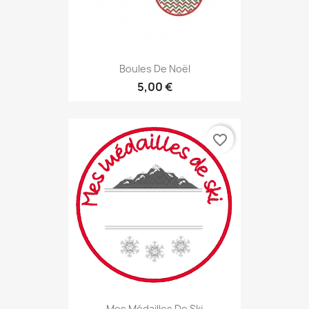
Boules De Noël
5,00 €
favorite_border
Mes Médailles De Ski