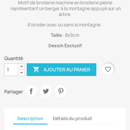
Motif de broderie machine en broderie pleine
représentant un berger à la montagne appuyé sur un
arbre.
A broder avec ou sans la montagne.
Taille
: 8x9cm
Dessin Exclusif
Quantité

favorite_border
AJOUTER AU PANIER
Partager
Description
Détails du produit