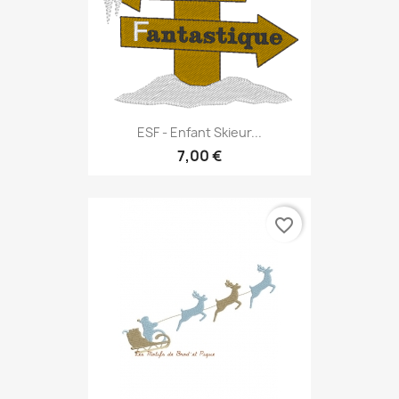
ESF - Enfant Skieur...
7,00 €
favorite_border