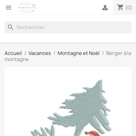
shopping_cart


(0)
search
Accueil
Vacances
Montagne et Noël
Berger à la
montagne