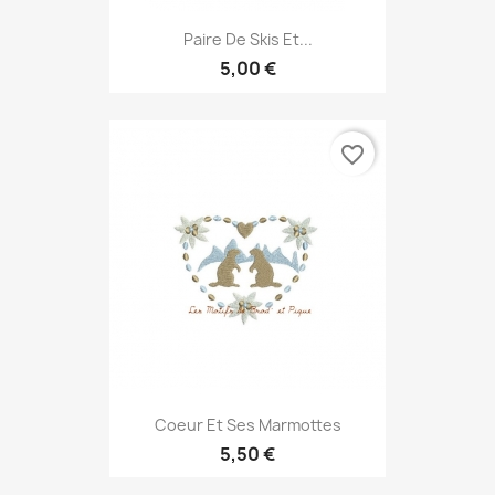
Paire De Skis Et...
5,00 €
favorite_border
Coeur Et Ses Marmottes
5,50 €