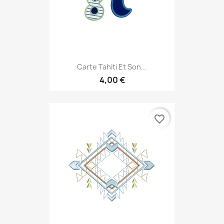
Carte Tahiti Et Son...
4,00 €
favorite_border