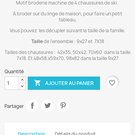
Motif broderie machine de 4 chaussures de ski.
A broder sur du linge de maison, pour faire un petit
tableau.
Vous pouvez les décupler suivant la taille de la famille.
Taille
de l'ensemble : 9x27 et 7X18
Tailles des chaussures : 42x35, 50x42, 70x60 dans la taille
7x18. Et 48x58,x59x70, 98x82 dans la taille 9x27
Quantité

favorite_border
AJOUTER AU PANIER
Partager
Description
Détails du produit