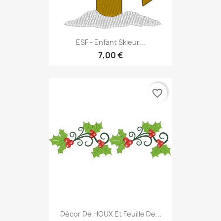
ESF - Enfant Skieur...
7,00 €
favorite_border
Décor De HOUX Et Feuille De...