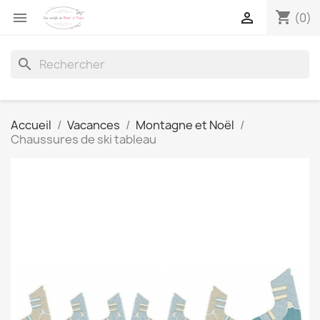
shopping_cart


(0)
search
Accueil
Vacances
Montagne et Noël
Chaussures de ski tableau