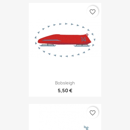
favorite_border
Bobsleigh
5,50 €
favorite_border