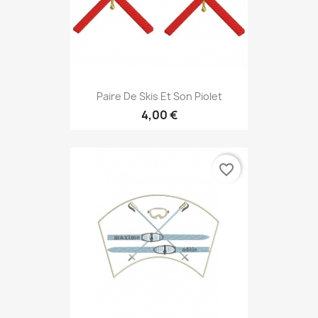
Paire De Skis Et Son Piolet
4,00 €
favorite_border