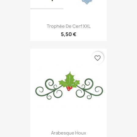
Trophée De Cerf XXL
5,50 €
favorite_border
Arabesque Houx