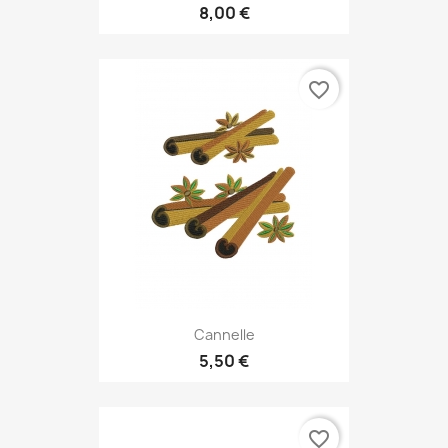
8,00 €
favorite_border
Cannelle
5,50 €
favorite_border