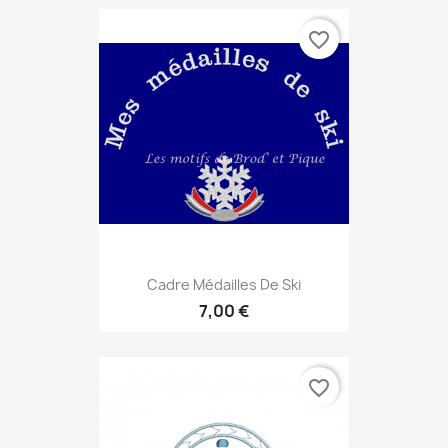
favorite_border
Cadre Médailles De Ski
7,00 €
favorite_border