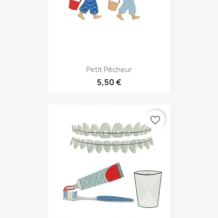
Petit Pêcheur
5,50 €
favorite_border