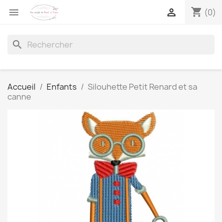
shopping_cart


(0)
search
Accueil
Enfants
Silouhette Petit Renard et sa
canne