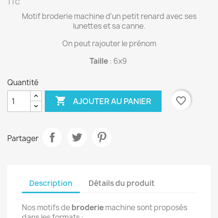
TTC
Motif broderie machine d'un petit renard avec ses
lunettes et sa canne.
On peut rajouter le prénom
Taille
: 6x9
Quantité

favorite_border
AJOUTER AU PANIER
Partager
Description
Détails du produit
Nos motifs de
broderie
machine sont proposés
dans les formats :