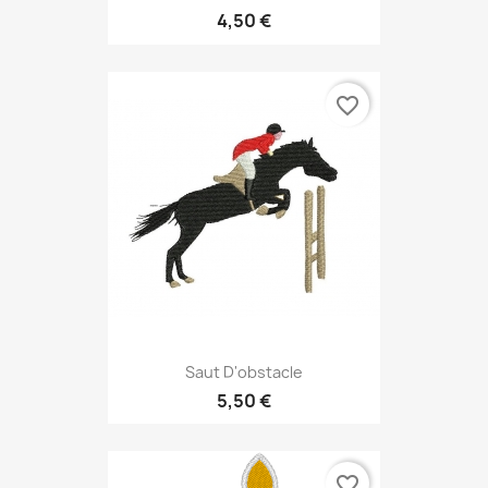
4,50 €
favorite_border
Saut D'obstacle
5,50 €
favorite_border