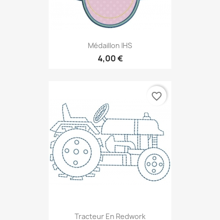
Médaillon IHS
4,00 €
favorite_border
Tracteur En Redwork