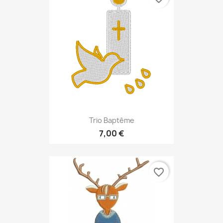
Trio Baptême
7,00 €
favorite_border