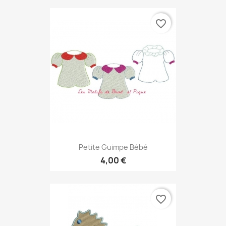
favorite_border
Petite Guimpe Bébé
4,00 €
favorite_border