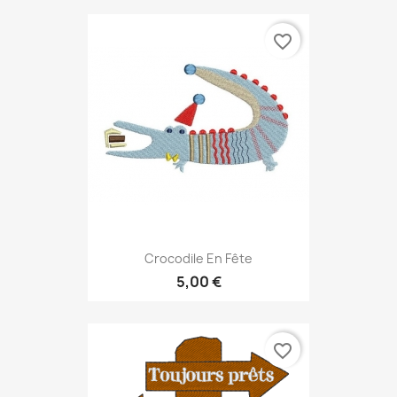
favorite_border
Crocodile En Fête
5,00 €
favorite_border