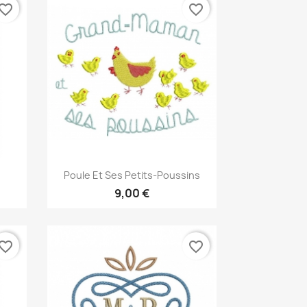
vorite_border
favorite_border
Aperçu rapide

Poule Et Ses Petits-Poussins
9,00 €
vorite_border
favorite_border