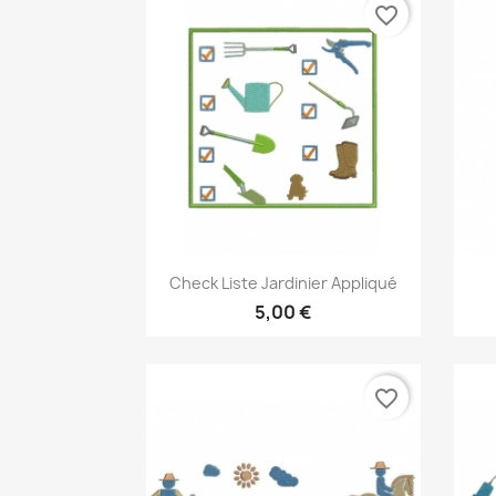
favorite_border
Aperçu rapide

Check Liste Jardinier Appliqué
5,00 €
favorite_border