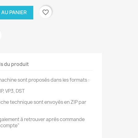
favorite_border
 AU PANIER
ls du produit
achine sont proposés dans les formats :
IP, VP3, DST
 fiche technique sont envoyés en ZIP par
également à retrouver après commande
n compte"