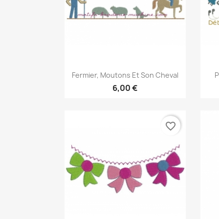
Aperçu rapide

Fermier, Moutons Et Son Cheval
P
6,00 €
favorite_border