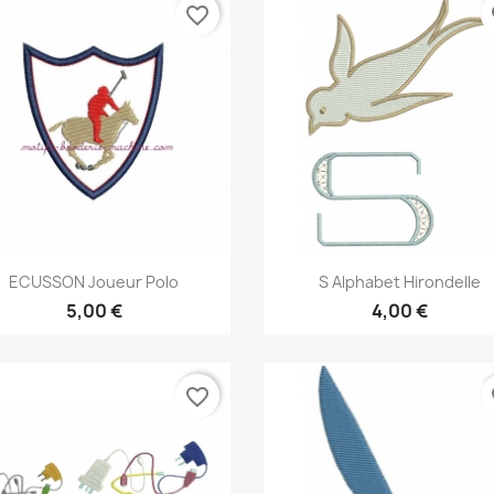
favorite_border
fa
Aperçu rapide
Aperçu rapide


ECUSSON Joueur Polo
S Alphabet Hirondelle
5,00 €
4,00 €
favorite_border
fa