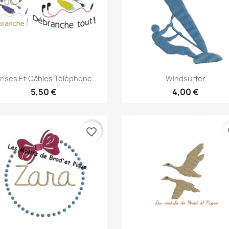
Aperçu rapide
Aperçu rapide


rises Et Câbles Téléphone
Windsurfer
5,50 €
4,00 €
favorite_border
fa