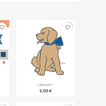
vorite_border
favorite_border
Aperçu rapide

Labrador
5,00 €