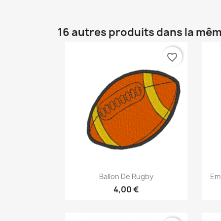
16 autres produits dans la mêm
favorite_border
Aperçu rapide

Ballon De Rugby
Em
4,00 €