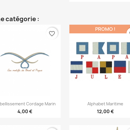
e catégorie :
PROMO !
favorite_border
fa
Aperçu rapide
Aperçu rapide


bellissement Cordage Marin
Alphabet Maritime
4,00 €
12,00 €