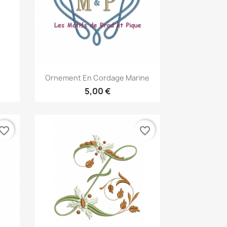
Aperçu rapide

Ornement En Cordage Marine
5,00 €
vorite_border
favorite_border