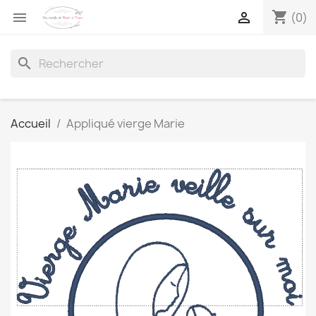
shopping_cart


(0)
search
Accueil
Appliqué vierge Marie