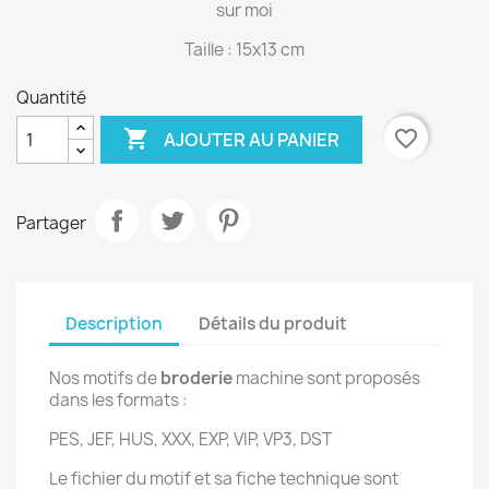
sur moi
Taille : 15x13 cm
Quantité

favorite_border
AJOUTER AU PANIER
Partager
Description
Détails du produit
Nos motifs de
broderie
machine sont proposés
dans les formats :
PES, JEF, HUS, XXX, EXP, VIP, VP3, DST
Le fichier du motif et sa fiche technique sont