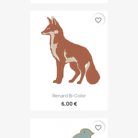
favorite_border
Renard Bi-Color
6,00 €
favorite_border