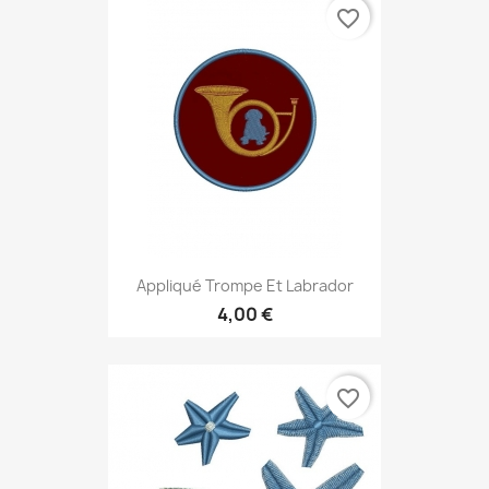
favorite_border
Appliqué Trompe Et Labrador
4,00 €
favorite_border