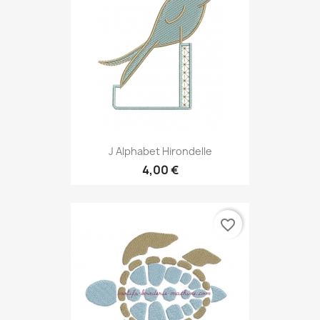
J Alphabet Hirondelle
4,00 €
favorite_border