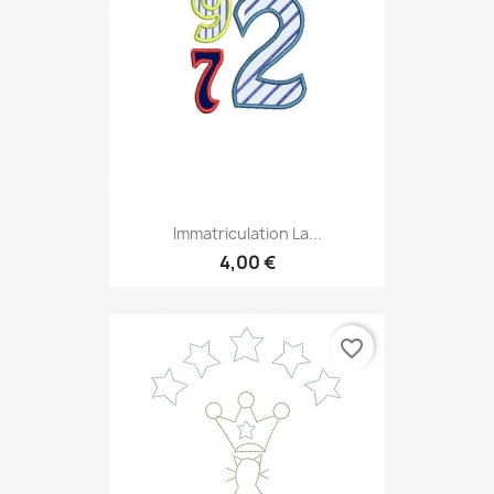
Immatriculation La...
4,00 €
favorite_border