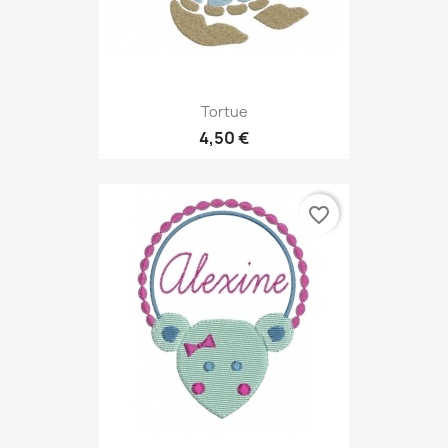
Tortue
4,50 €
favorite_border