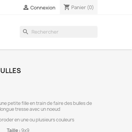
shopping_cart

Panier
(0)
Connexion
search
BULLES
e petite fille en train de faire des bulles de
alongue tresse avec un noeud
 broder en une ou plusieurs couleurs
Taille :
9x9