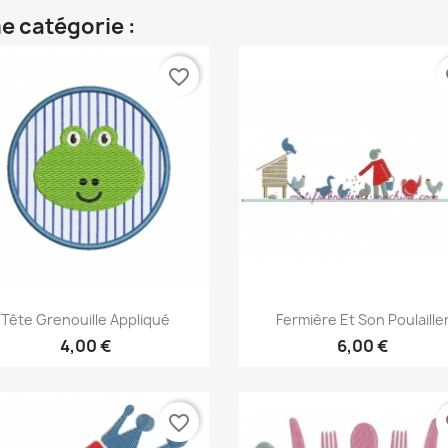
e catégorie :
favorite_border
fa
Aperçu rapide
Aperçu rapide


Tête Grenouille Appliqué
Fermière Et Son Poulaille
4,00 €
6,00 €
favorite_border
fa