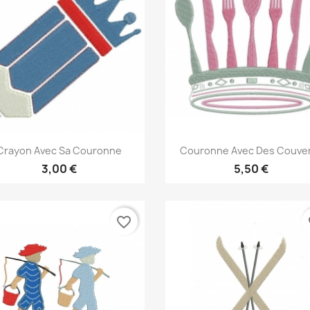
Aperçu rapide
Aperçu rapide


Crayon Avec Sa Couronne
Couronne Avec Des Couve
3,00 €
5,50 €
favorite_border
fa