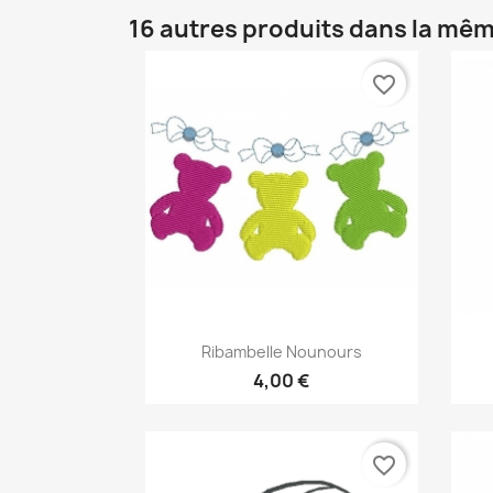
16 autres produits dans la mêm
favorite_border
Aperçu rapide

Ribambelle Nounours
4,00 €
favorite_border