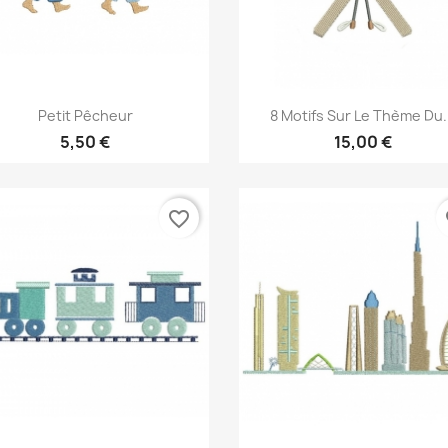
Aperçu rapide
Aperçu rapide


Petit Pêcheur
8 Motifs Sur Le Thème Du.
5,50 €
15,00 €
favorite_border
fa