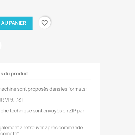
favorite_border
 AU PANIER
ls du produit
achine sont proposés dans les formats :
IP, VP3, DST
 fiche technique sont envoyés en ZIP par
également à retrouver après commande
n compte"