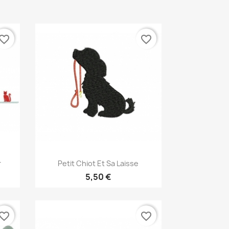
vorite_border
favorite_border
Aperçu rapide

r
Petit Chiot Et Sa Laisse
5,50 €
vorite_border
favorite_border