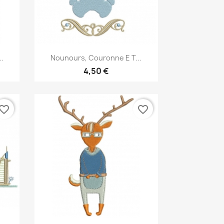
Aperçu rapide

..
Nounours, Couronne E T...
4,50 €
vorite_border
favorite_border