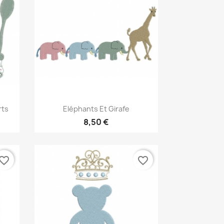
Aperçu rapide

rts
Eléphants Et Girafe
8,50 €
vorite_border
favorite_border