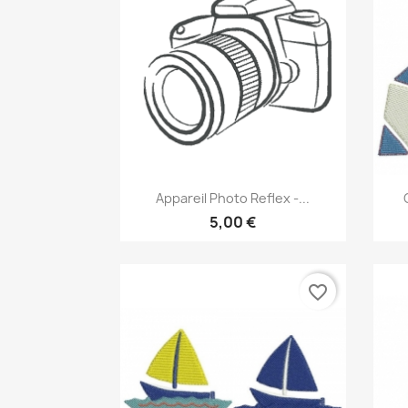
Aperçu rapide

Appareil Photo Reflex -...
5,00 €
favorite_border