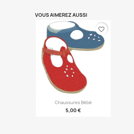
VOUS AIMEREZ AUSSI
favorite_border
Aperçu rapide

Chaussures Bébé
5,00 €