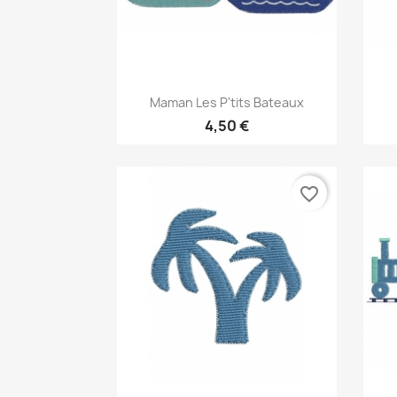
Aperçu rapide

Maman Les P'tits Bateaux
4,50 €
favorite_border