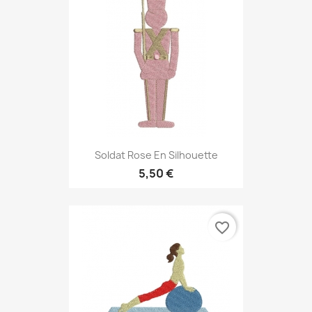
Soldat Rose En Silhouette
5,50 €
favorite_border