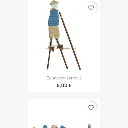
favorite_border
Echassier Landais
5,00 €
favorite_border