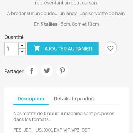
représentant un petit ourson.
A broder sur un doudou, un lange, une serviette de bain.
En 3
tailles
: 5cm, 8cm et 10cm
Quantité

favorite_border
AJOUTER AU PANIER
Partager
Description
Détails du produit
Nos motifs de
broderie
machine sont proposés
dans les formats :
PES, JEF, HUS, XXX, EXP, VIP, VP3, DST