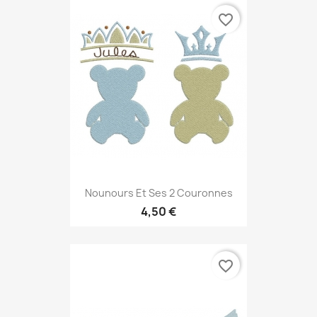
favorite_border
Nounours Et Ses 2 Couronnes
4,50 €
favorite_border