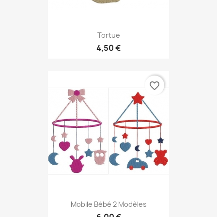
Tortue
4,50 €
favorite_border
Mobile Bébé 2 Modèles
6,00 €