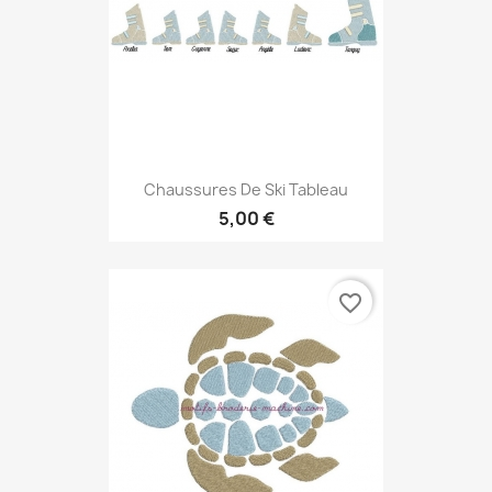
Chaussures De Ski Tableau
5,00 €
favorite_border