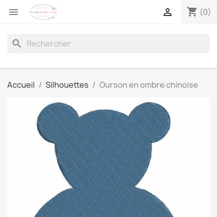
shopping_cart


(0)
search
Accueil
Silhouettes
Ourson en ombre chinoise