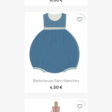
6,00 €
favorite_border
Barboteuse Sans Manches
4,50 €
favorite_border