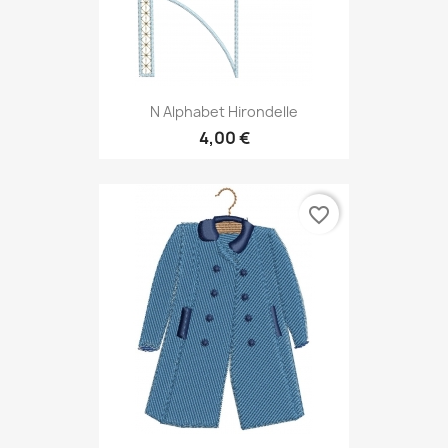
N Alphabet Hirondelle
4,00 €
favorite_border