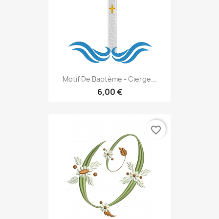
Motif De Baptême - Cierge...
6,00 €
favorite_border