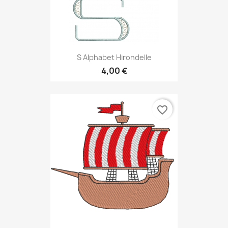
S Alphabet Hirondelle
4,00 €
favorite_border