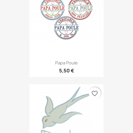
Papa Poule
5,50 €
favorite_border