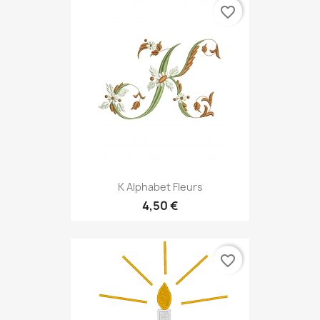
favorite_border
K Alphabet Fleurs
4,50 €
favorite_border