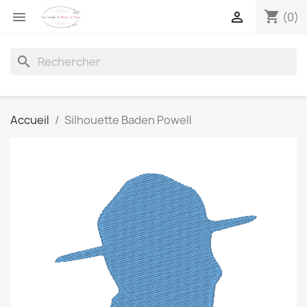
shopping_cart


(0)
search
Accueil
Silhouette Baden Powell