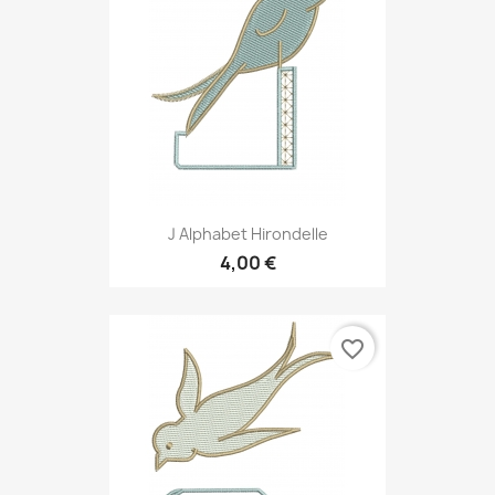
J Alphabet Hirondelle
4,00 €
favorite_border