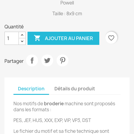
Powell
Taille : 8x9 cm
Quantité

favorite_border
AJOUTER AU PANIER
Partager
Description
Détails du produit
Nos motifs de
broderie
machine sont proposés
dans les formats :
PES, JEF, HUS, XXX, EXP, VIP, VP3, DST
Le fichier du motif et sa fiche technique sont