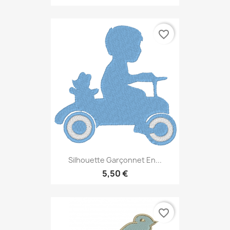
favorite_border
Silhouette Garçonnet En...
5,50 €
favorite_border