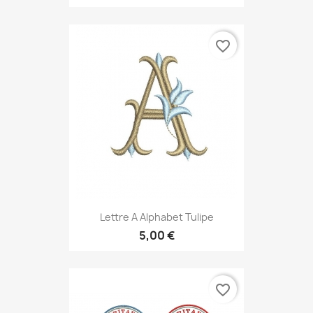
favorite_border
Lettre A Alphabet Tulipe
5,00 €
favorite_border