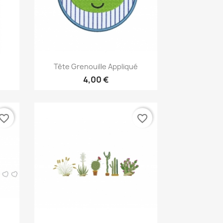
Aperçu rapide

Tête Grenouille Appliqué
4,00 €
vorite_border
favorite_border