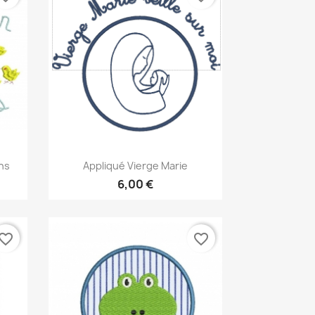
Aperçu rapide

ins
Appliqué Vierge Marie
6,00 €
vorite_border
favorite_border