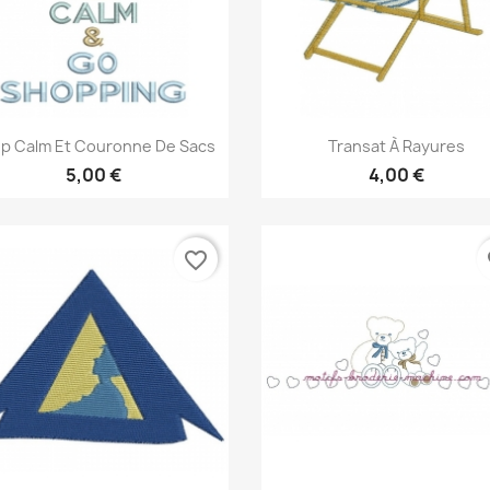
Aperçu rapide
Aperçu rapide


p Calm Et Couronne De Sacs
Transat À Rayures
5,00 €
4,00 €
favorite_border
fa