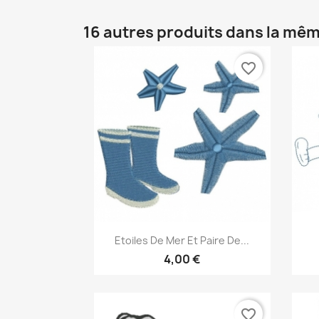
16 autres produits dans la mêm
favorite_border
Aperçu rapide

Etoiles De Mer Et Paire De...
4,00 €
favorite_border