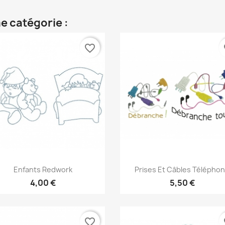
e catégorie :
favorite_border
fa
Aperçu rapide
Aperçu rapide


Enfants Redwork
Prises Et Câbles Télépho
4,00 €
5,50 €
favorite_border
fa