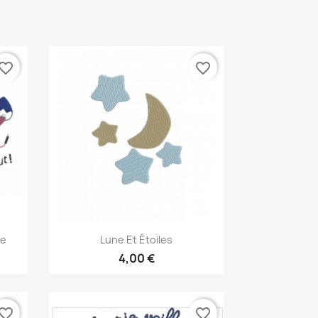
vorite_border
favorite_border
Aperçu rapide

ne
Lune Et Étoiles
4,00 €
vorite_border
favorite_border