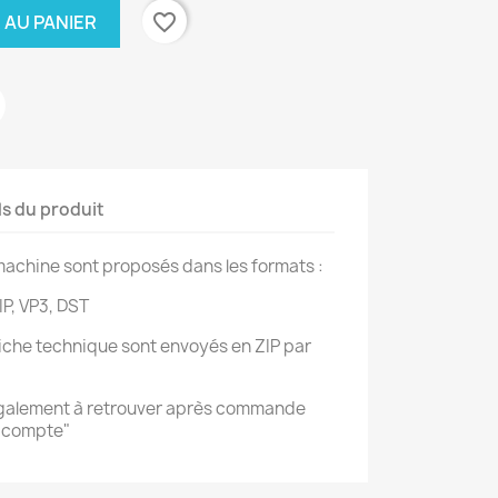
favorite_border
 AU PANIER
ls du produit
achine sont proposés dans les formats :
IP, VP3, DST
 fiche technique sont envoyés en ZIP par
également à retrouver après commande
n compte"