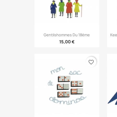
Aperçu rapide

Gentilshommes Du 18ème
Kee
15,00 €
favorite_border