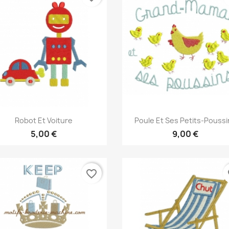
Aperçu rapide
Aperçu rapide


Robot Et Voiture
Poule Et Ses Petits-Pouss
5,00 €
9,00 €
favorite_border
fa