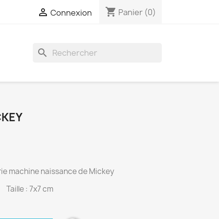
shopping_cart

Panier
(0)
Connexion
search
CKEY
rie machine naissance de Mickey
Taille : 7x7 cm