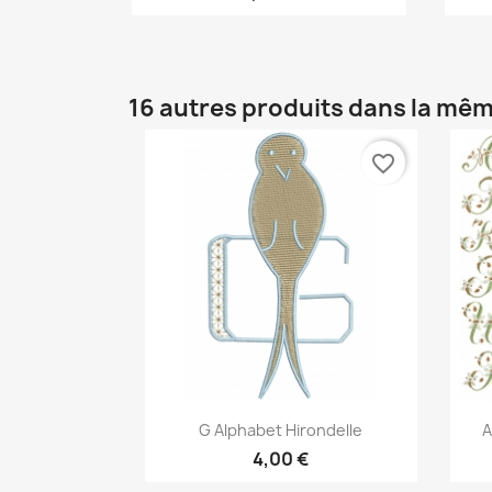
16 autres produits dans la mêm
favorite_border
Aperçu rapide

G Alphabet Hirondelle
A
4,00 €