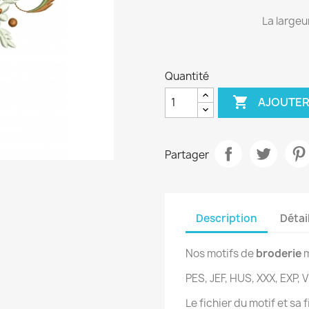
La largeu
Quantité

AJOUTER
Partager
Description
Détai
Nos motifs de
broderie
m
PES, JEF, HUS, XXX, EXP, V
Le fichier du motif et sa