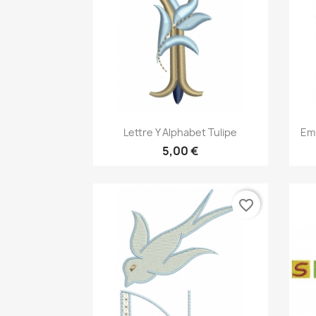
Aperçu rapide

Lettre Y Alphabet Tulipe
Em
5,00 €
favorite_border