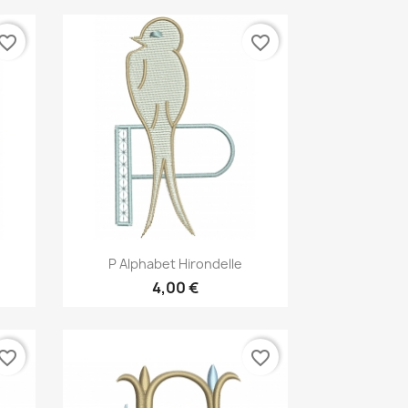
vorite_border
favorite_border
Aperçu rapide

P Alphabet Hirondelle
4,00 €
vorite_border
favorite_border