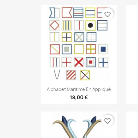
favorite_border
Aperçu rapide

Alphabet Maritime En Appliqué
18,00 €
favorite_border