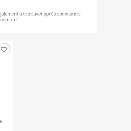
également à retrouver après commande
n compte"
favorite_border
e