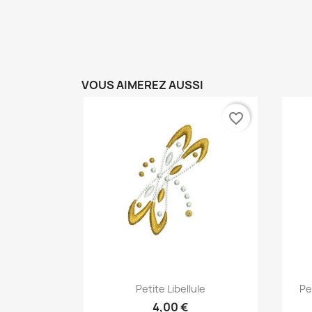
VOUS AIMEREZ AUSSI
favorite_border
Aperçu rapide

Petite Libellule
Pe
4,00 €