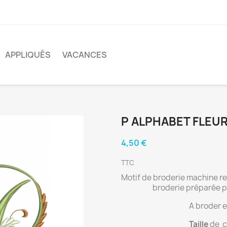
APPLIQUÉS
VACANCES
P ALPHABET FLEU
4,50 €
TTC
Motif de broderie machine re
broderie préparée po
A broder e
Taille
de ch