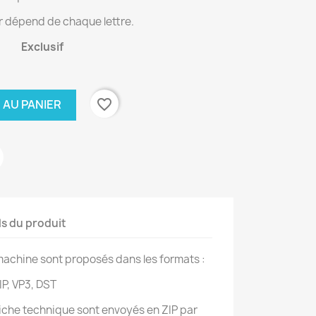
r dépend de chaque lettre.
Exclusif
favorite_border
 AU PANIER
ls du produit
achine sont proposés dans les formats :
IP, VP3, DST
 fiche technique sont envoyés en ZIP par