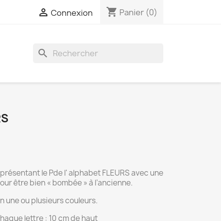
shopping_cart

Panier
(0)
Connexion
search
RS
présentant le Pde l' alphabet FLEURS avec une
ur être bien « bombée » à l’ancienne.
n une ou plusieurs couleurs.
aque lettre : 10 cm de haut