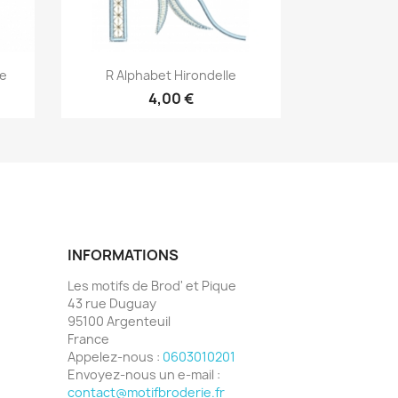
Aperçu rapide

e
R Alphabet Hirondelle
4,00 €
INFORMATIONS
Les motifs de Brod' et Pique
43 rue Duguay
95100 Argenteuil
France
Appelez-nous :
0603010201
Envoyez-nous un e-mail :
contact@motifbroderie.fr