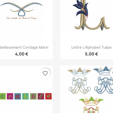
Aperçu rapide
Aperçu rapide


bellissement Cordage Marin
Lettre L Alphabet Tulipe
4,00 €
5,00 €
favorite_border
fa