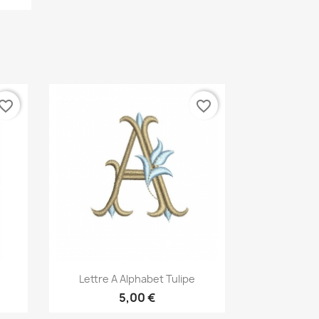
vorite_border
favorite_border
Aperçu rapide

Lettre A Alphabet Tulipe
5,00 €