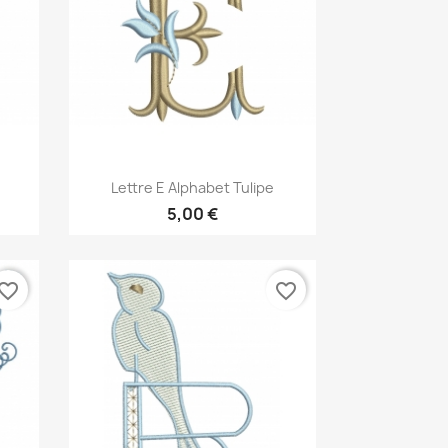
Aperçu rapide

Lettre E Alphabet Tulipe
5,00 €
vorite_border
favorite_border