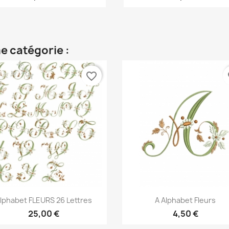
e catégorie :
favorite_border
fa
Aperçu rapide
Aperçu rapide


lphabet FLEURS 26 Lettres
A Alphabet Fleurs
25,00 €
4,50 €