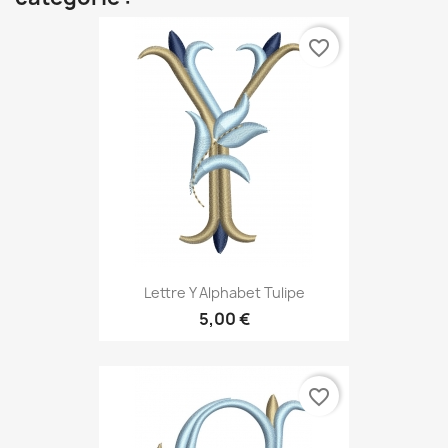
favorite_border
Lettre Y Alphabet Tulipe
5,00 €
favorite_border