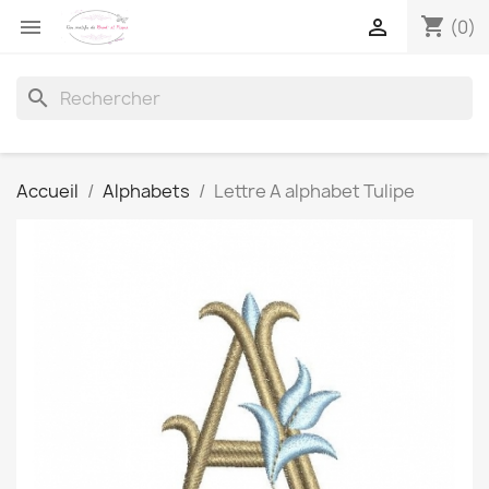
shopping_cart


(0)
search
Accueil
Alphabets
Lettre A alphabet Tulipe