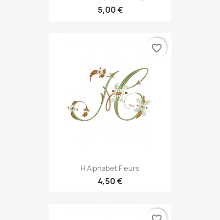
5,00 €
favorite_border
H Alphabet Fleurs
4,50 €
favorite_border