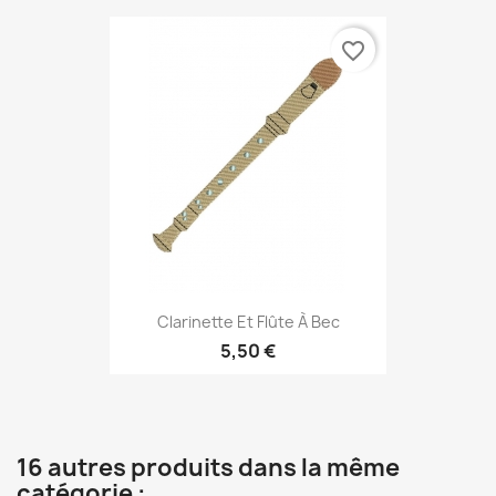
favorite_border
Clarinette Et Flûte À Bec
5,50 €
16 autres produits dans la même
catégorie :