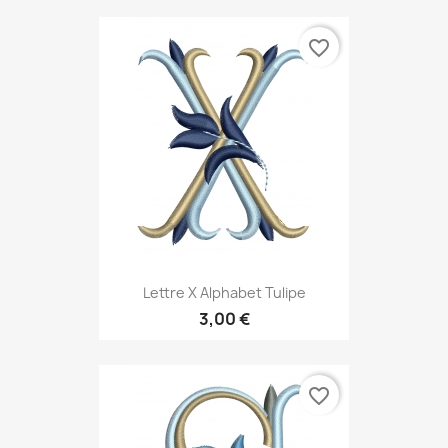
favorite_border
Lettre X Alphabet Tulipe
3,00 €
favorite_border