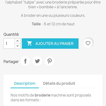
l'alphabet "tulipe" avec une broderie préparée pour être
bien « bombée » à l’ancienne.
A broder en une ou plusieurs couleurs.
Taille
: 6 et 12 cm de haut
Quantité

favorite_border
AJOUTER AU PANIER
Partager
Description
Détails du produit
Nos motifs de
broderie
machine sont proposés
dans les formats :