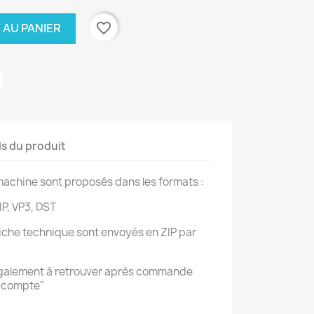
favorite_border
 AU PANIER
ls du produit
achine sont proposés dans les formats :
IP, VP3, DST
 fiche technique sont envoyés en ZIP par
également à retrouver après commande
 compte"