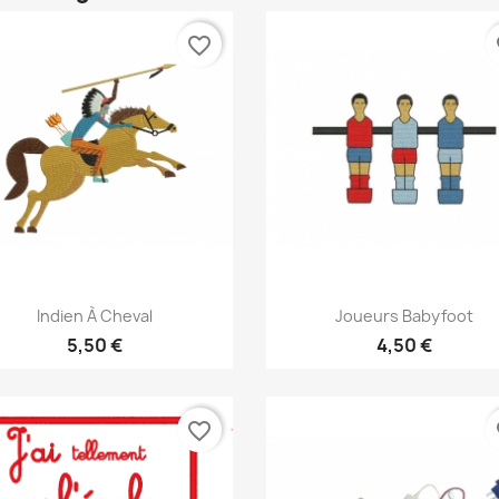
favorite_border
fa
Aperçu rapide
Aperçu rapide


Indien À Cheval
Joueurs Babyfoot
5,50 €
4,50 €
favorite_border
fa