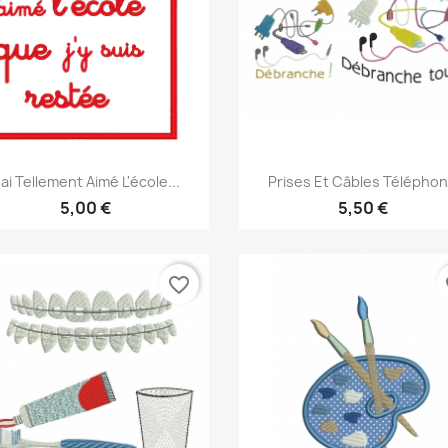
Aperçu rapide
Aperçu rapide


'ai Tellement Aimé L'école...
Prises Et Câbles Télépho
5,00 €
5,50 €
favorite_border
fa