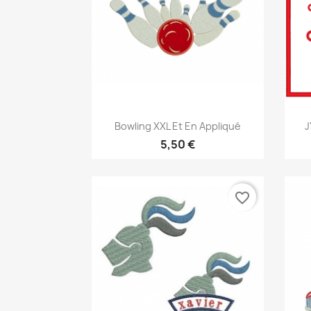
Aperçu rapide

Bowling XXL Et En Appliqué
J
5,50 €
favorite_border