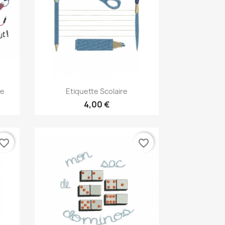
Aperçu rapide

ne
Etiquette Scolaire
4,00 €
vorite_border
favorite_border