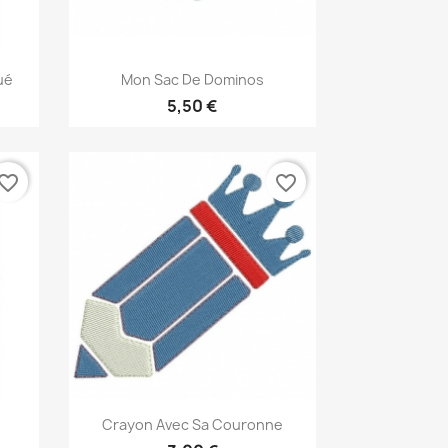
Aperçu rapide

ué
Mon Sac De Dominos
5,50 €
vorite_border
favorite_border
Aperçu rapide

Crayon Avec Sa Couronne