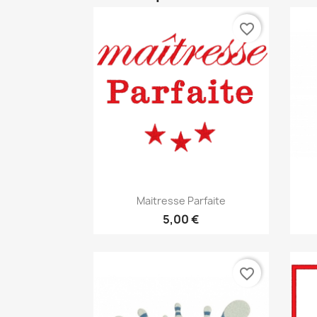
favorite_border
Aperçu rapide

Maitresse Parfaite
5,00 €
favorite_border