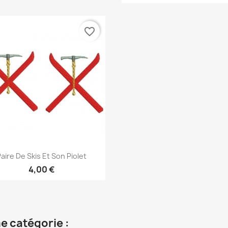
favorite_border
Aperçu rapide

aire De Skis Et Son Piolet
4,00 €
e catégorie :