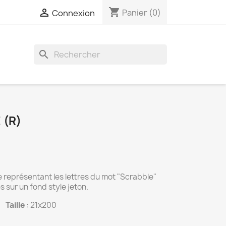
shopping_cart

Panier
(0)
Connexion
search
 (R)
 représentant les lettres du mot "Scrabble"
 sur un fond style jeton.
Taille
: 21x200