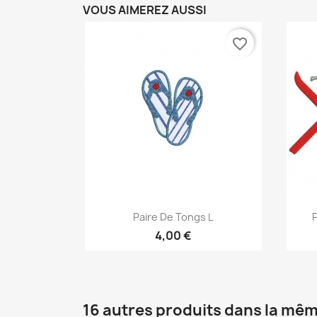
VOUS AIMEREZ AUSSI
favorite_border
Aperçu rapide

Paire De Tongs L
P
4,00 €
16 autres produits dans la mêm