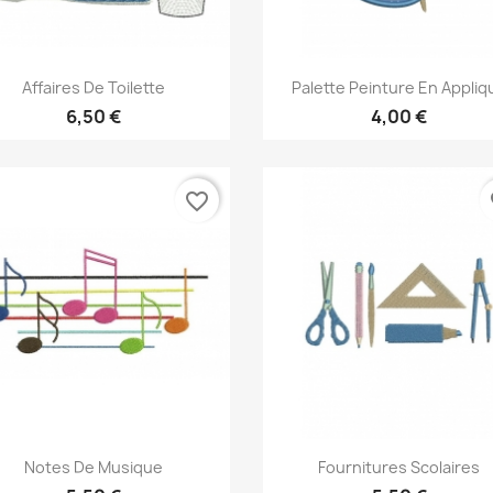
Aperçu rapide
Aperçu rapide


Affaires De Toilette
Palette Peinture En Appliq
6,50 €
4,00 €
favorite_border
fa
Aperçu rapide
Aperçu rapide


Notes De Musique
Fournitures Scolaires