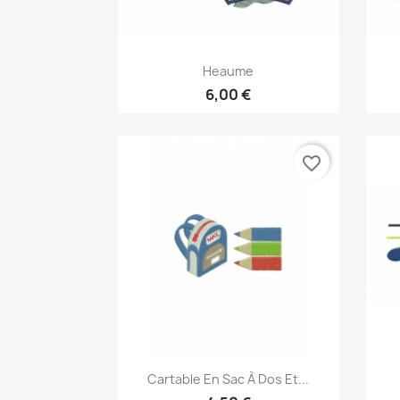
Aperçu rapide

Heaume
6,00 €
favorite_border
Aperçu rapide

Cartable En Sac À Dos Et...