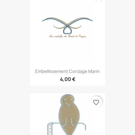
Embellissement Cordage Marin
4,00 €
favorite_border