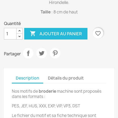
Hirondelle.
Taille
: 8 cm de haut
Quantité

favorite_border
AJOUTER AU PANIER
Partager
Description
Détails du produit
Nos motifs de
broderie
machine sont proposés
dans les formats :
PES, JEF, HUS, XXX, EXP, VIP, VP3, DST
Le fichier du motif et sa fiche technique sont