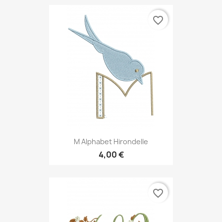
favorite_border
M Alphabet Hirondelle
4,00 €
favorite_border