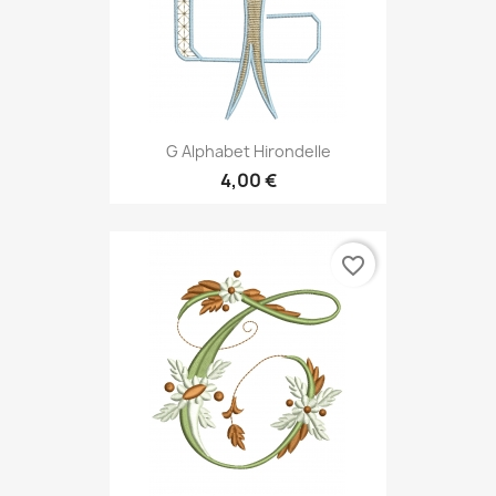
G Alphabet Hirondelle
4,00 €
favorite_border