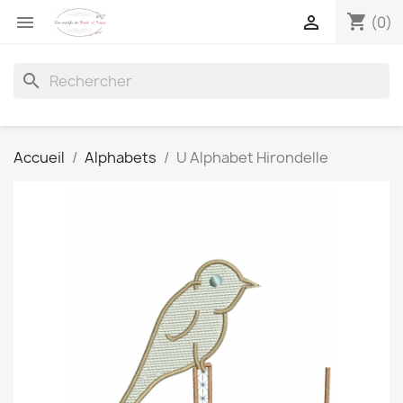
shopping_cart


(0)
search
Accueil
Alphabets
U Alphabet Hirondelle