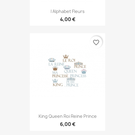
I Alphabet Fleurs
4,00 €
favorite_border
King Queen Roi Reine Prince
6,00 €