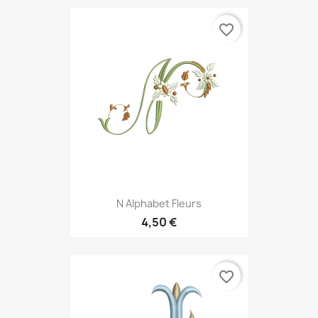
favorite_border
N Alphabet Fleurs
4,50 €
favorite_border