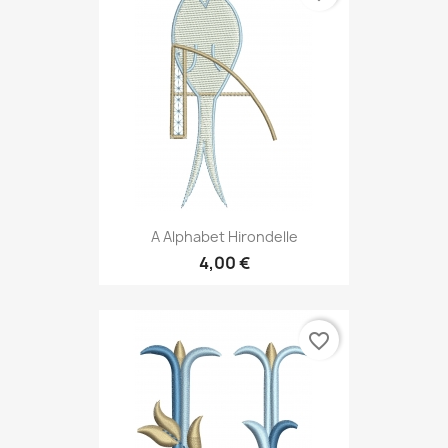
A Alphabet Hirondelle
4,00 €
favorite_border