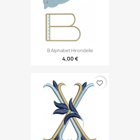
B Alphabet Hirondelle
4,00 €
favorite_border