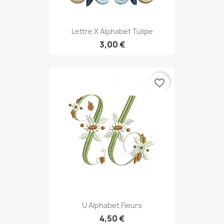
Lettre X Alphabet Tulipe
3,00 €
favorite_border
U Alphabet Fleurs
4,50 €