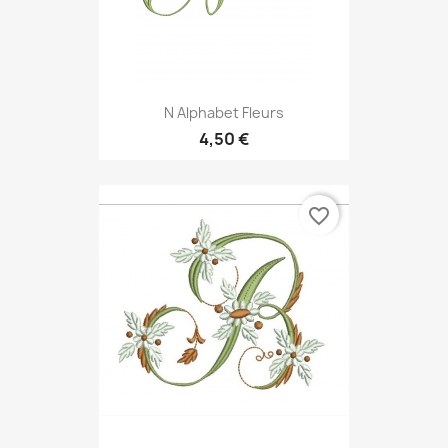
N Alphabet Fleurs
4,50 €
favorite_border