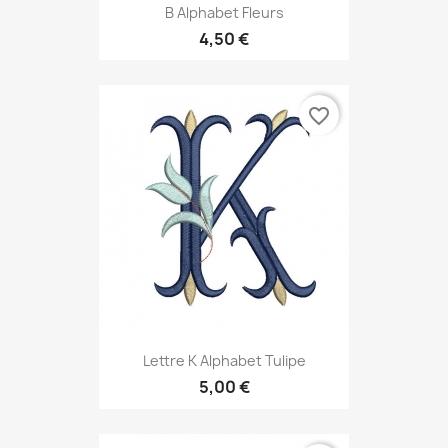
B Alphabet Fleurs
4,50 €
favorite_border
Lettre K Alphabet Tulipe
5,00 €