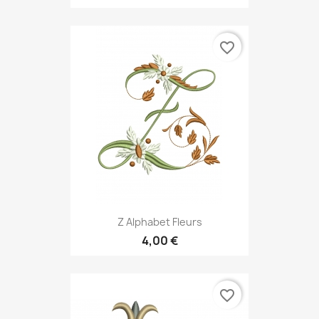
favorite_border
Z Alphabet Fleurs
4,00 €
favorite_border