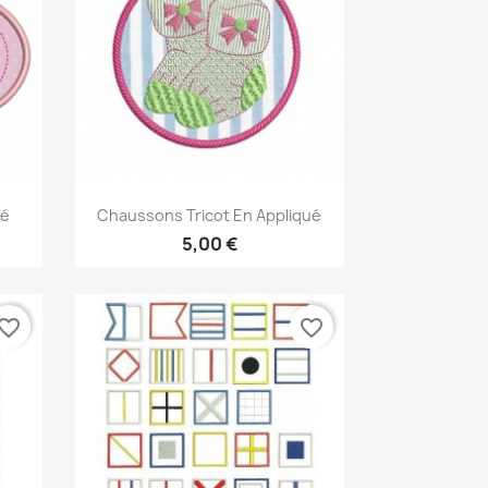
Aperçu rapide

ué
Chaussons Tricot En Appliqué
5,00 €
vorite_border
favorite_border