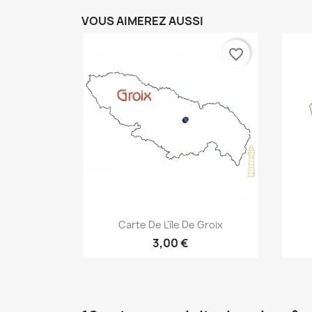
VOUS AIMEREZ AUSSI
favorite_border
Aperçu rapide

Carte De L'île De Groix
3,00 €