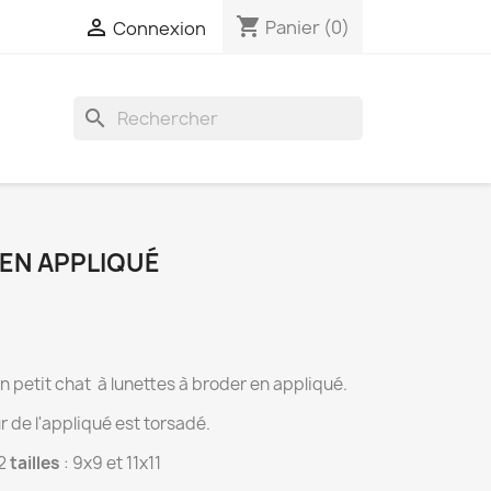
shopping_cart

Panier
(0)
Connexion
search
 EN APPLIQUÉ
 petit chat à lunettes à broder en appliqué.
r de l'appliqué est torsadé.
2
tailles
: 9x9 et 11x11