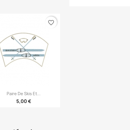
favorite_border
Aperçu rapide

Paire De Skis Et...
5,00 €