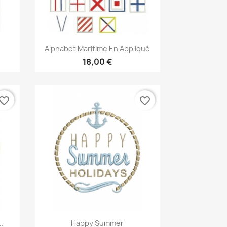
Aperçu rapide

Alphabet Maritime En Appliqué
18,00 €
vorite_border
favorite_border
Aperçu rapide

..
Happy Summer