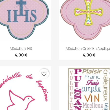
Aperçu rapide
Aperçu rapide


Médaillon IHS
Médaillon Croix En Appliq
4,00 €
4,00 €
favorite_border
fa