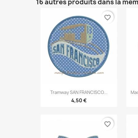
16 autres produits dans la mêm
favorite_border
Aperçu rapide

Tramway SAN FRANCISCO...
Mac
4,50 €
favorite_border