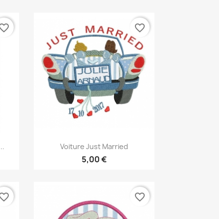
vorite_border
favorite_border
Aperçu rapide

..
Voiture Just Married
5,00 €
vorite_border
favorite_border