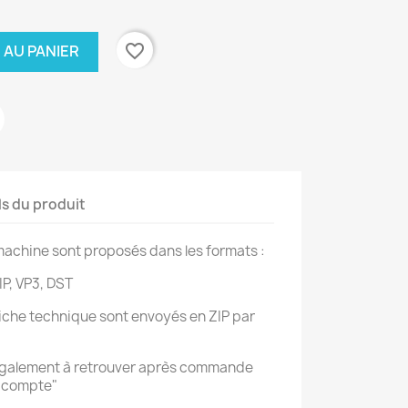
favorite_border
 AU PANIER
ls du produit
achine sont proposés dans les formats :
IP, VP3, DST
 fiche technique sont envoyés en ZIP par
également à retrouver après commande
n compte"