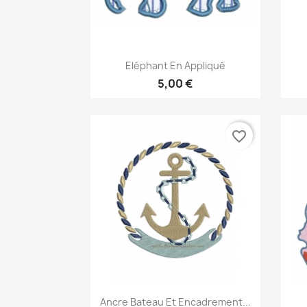
Aperçu rapide

Eléphant En Appliqué
5,00 €
favorite_border
Aperçu rapide

Ancre Bateau Et Encadrement...