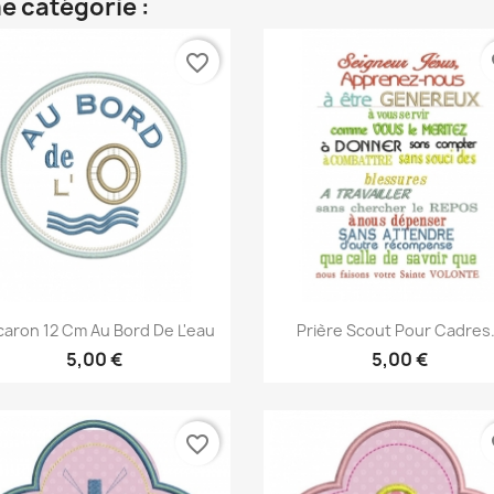
e catégorie :
favorite_border
fa
Aperçu rapide
Aperçu rapide


aron 12 Cm Au Bord De L'eau
Prière Scout Pour Cadres.
5,00 €
5,00 €
favorite_border
fa