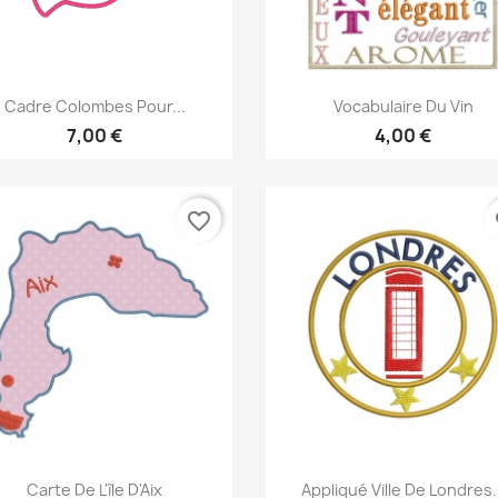
Aperçu rapide
Aperçu rapide


Cadre Colombes Pour...
Vocabulaire Du Vin
7,00 €
4,00 €
favorite_border
fa
Aperçu rapide
Aperçu rapide


Carte De L'île D'Aix
Appliqué Ville De Londres.