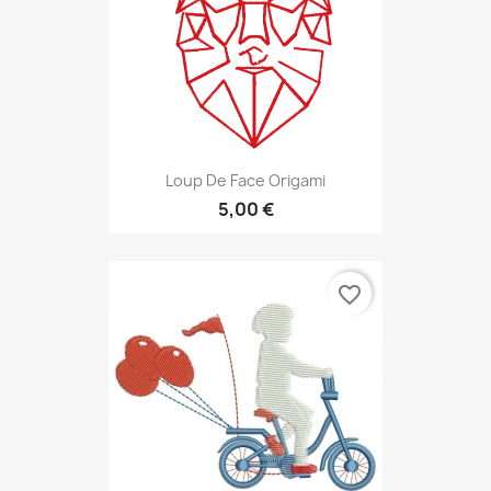
Loup De Face Origami
5,00 €
favorite_border