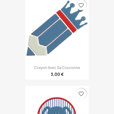
favorite_border
Crayon Avec Sa Couronne
3,00 €
favorite_border