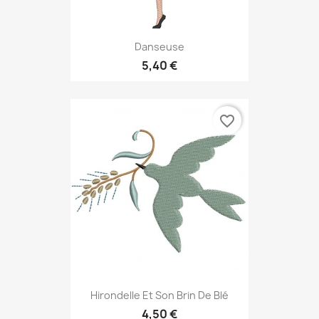
Danseuse
5,40 €
favorite_border
Hirondelle Et Son Brin De Blé
4,50 €