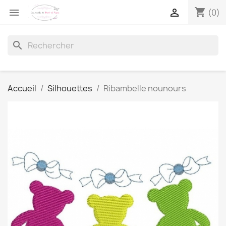
shopping_cart


(0)
search
Accueil
Silhouettes
Ribambelle nounours