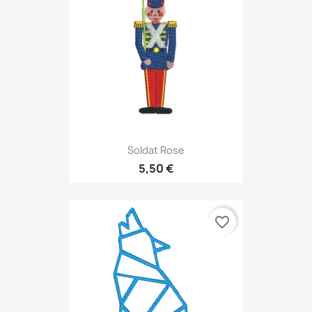
Soldat Rose
5,50 €
favorite_border