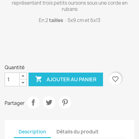
représentant trois petits oursons sous une corde en
rubans
En 2
tailles
: 5x9 cm et 6x13
Quantité

favorite_border
AJOUTER AU PANIER
Partager
Description
Détails du produit