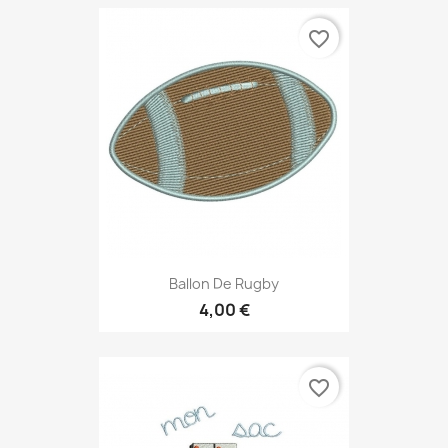
favorite_border
Ballon De Rugby
4,00 €
favorite_border