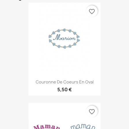
favorite_border
Couronne De Coeurs En Oval
5,50 €
favorite_border