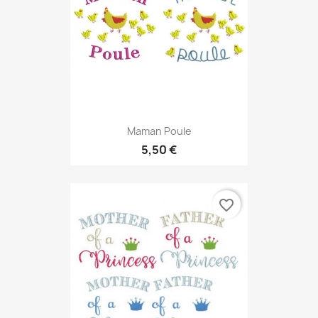
Maman Poule
5,50 €
favorite_border