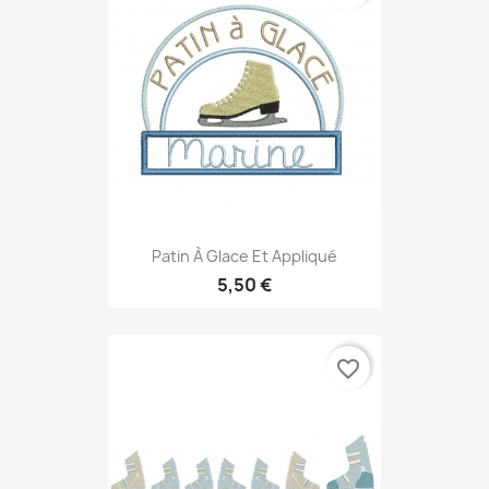
Patin À Glace Et Appliqué
5,50 €
favorite_border