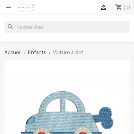
shopping_cart


(0)
search
Accueil
Enfants
Voiture à clef