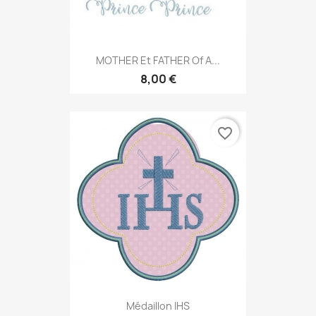
MOTHER Et FATHER Of A...
8,00 €
favorite_border
Médaillon IHS