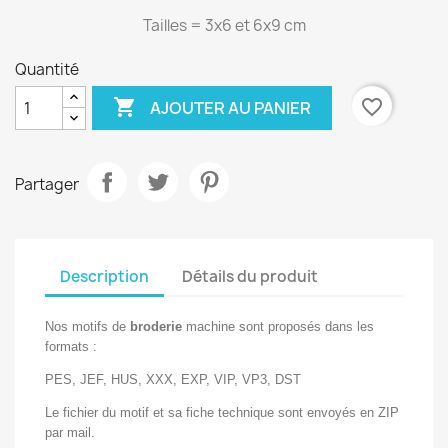
Tailles = 3x6 et 6x9 cm
Quantité

favorite_border
AJOUTER AU PANIER
Partager
Description
Détails du produit
Nos motifs de
broderie
machine sont proposés dans les
formats :
PES, JEF, HUS, XXX, EXP, VIP, VP3, DST
Le fichier du motif et sa fiche technique sont envoyés en ZIP
par mail.