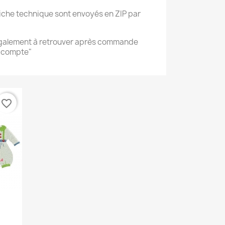
 fiche technique sont envoyés en ZIP par
également à retrouver après commande
 compte"
favorite_border