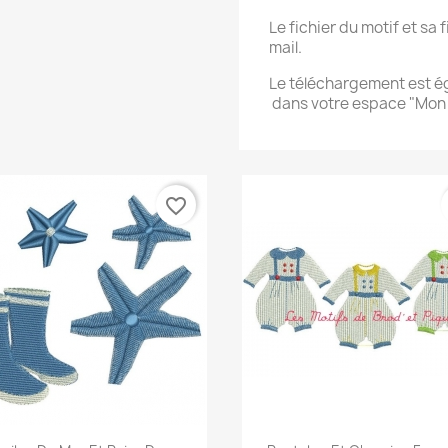
Le fichier du motif et sa
mail.
Le téléchargement est 
dans votre espace "Mon
favorite_border
Aperçu rapide
Aperçu rapide

