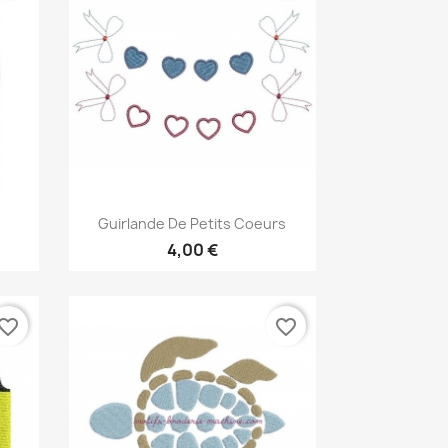
Aperçu rapide

Guirlande De Petits Coeurs
4,00 €
vorite_border
favorite_border