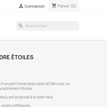
shopping_cart

Panier
(0)
Connexion
search
DRE ÉTOILES
d'un petit renardeau spécial fille avec un
cadrement étoiles.
deau est proposé à broder seul.
 motifs différents.