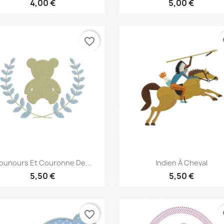
4,00 €
5,00 €
favorite_border
fa
Aperçu rapide
Aperçu rapide


ounours Et Couronne De...
Indien À Cheval
5,50 €
5,50 €
favorite_border
fa