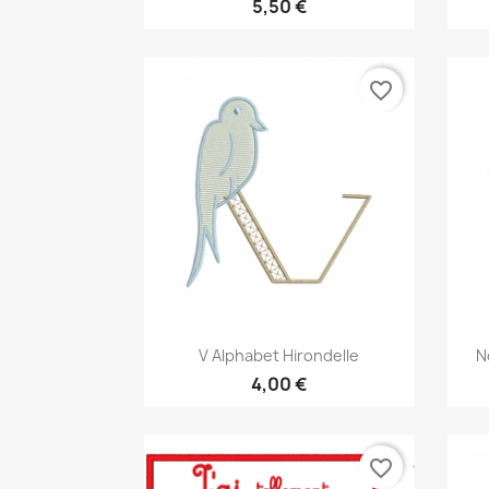
5,50 €
favorite_border
Aperçu rapide

V Alphabet Hirondelle
N
4,00 €
favorite_border