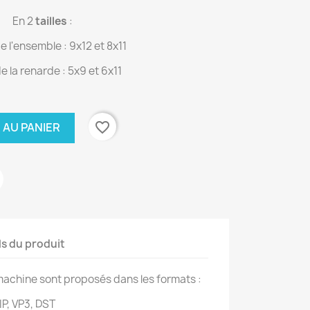
En 2
tailles
:
e l'ensemble : 9x12 et 8x11
e la renarde : 5x9 et 6x11
favorite_border
 AU PANIER
ls du produit
achine sont proposés dans les formats :
IP, VP3, DST