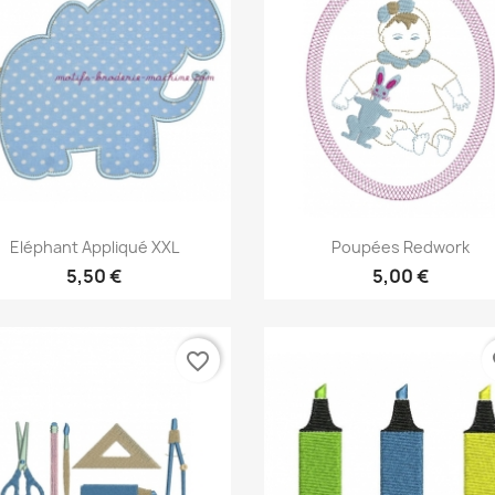
Aperçu rapide
Aperçu rapide


Eléphant Appliqué XXL
Poupées Redwork
5,50 €
5,00 €
favorite_border
fa