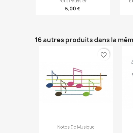
Petit Patissier
E
5,00 €
16 autres produits dans la mêm
favorite_border
Aperçu rapide

Notes De Musique