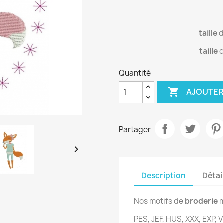
taille
d
taille
d
Quantité

AJOUTER
Partager

Description
Détai
Nos motifs de
broderie
m
PES, JEF, HUS, XXX, EXP, V