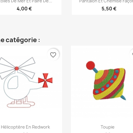
toiles De Mer Et Paire De...
Pantalon Et Chemise Façon
4,00 €
5,50 €
e catégorie :
favorite_border
fa
Aperçu rapide
Aperçu rapide


Hélicoptère En Redwork
Toupie