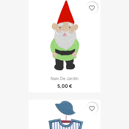
favorite_border
Nain De Jardin
5,00 €
favorite_border