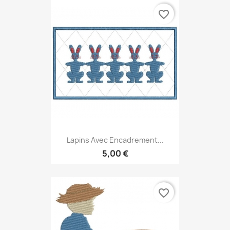
favorite_border
Lapins Avec Encadrement...
5,00 €
favorite_border