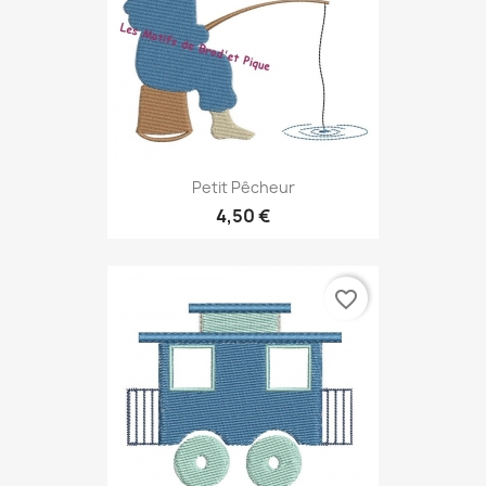
Petit Pêcheur
4,50 €
favorite_border