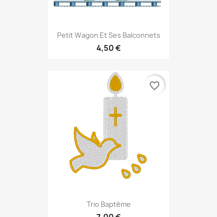
Petit Wagon Et Ses Balconnets
4,50 €
favorite_border
Trio Baptême
7,00 €