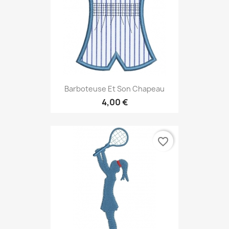
Barboteuse Et Son Chapeau
4,00 €
favorite_border