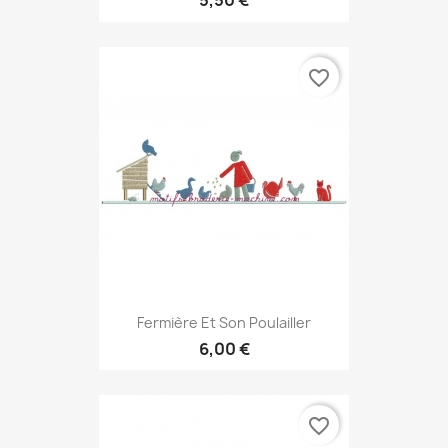
5,50 €
favorite_border
Fermière Et Son Poulailler
6,00 €
favorite_border