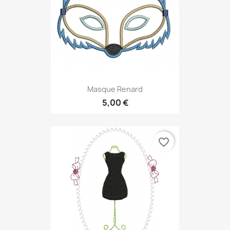
Masque Renard
5,00 €
favorite_border