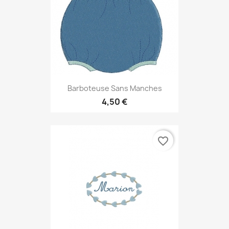
Barboteuse Sans Manches
4,50 €
favorite_border