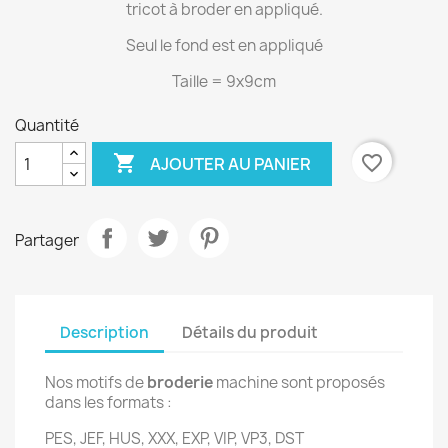
tricot à broder en appliqué.
Seul le fond est en appliqué
Taille = 9x9cm
Quantité

favorite_border
AJOUTER AU PANIER
Partager
Description
Détails du produit
Nos motifs de
broderie
machine sont proposés
dans les formats :
PES, JEF, HUS, XXX, EXP, VIP, VP3, DST