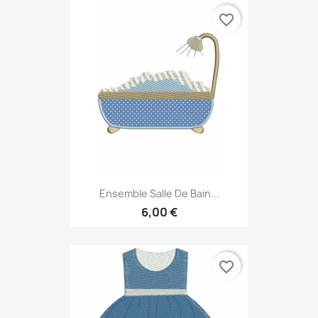
favorite_border
Ensemble Salle De Bain...
6,00 €
favorite_border