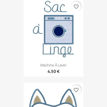
favorite_border
Machine À Laver
4,50 €
favorite_border