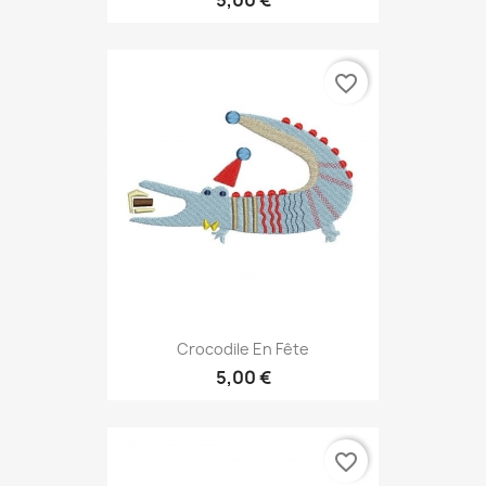
favorite_border
Crocodile En Fête
5,00 €
favorite_border