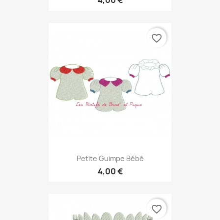
4,00 €
favorite_border
Petite Guimpe Bébé
4,00 €
favorite_border