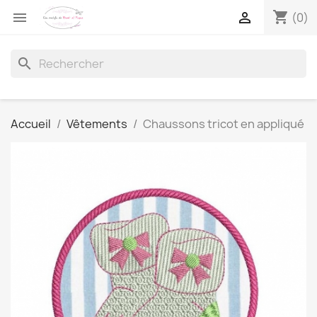
shopping_cart


(0)
search
Accueil
Vêtements
Chaussons tricot en appliqué