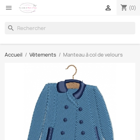
shopping_cart


(0)
search
Accueil
Vêtements
Manteau à col de velours