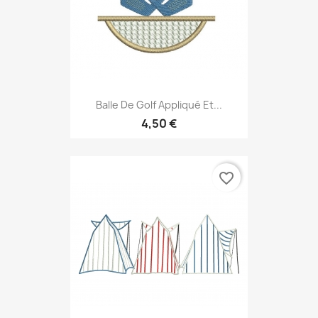
Balle De Golf Appliqué Et...
4,50 €
favorite_border