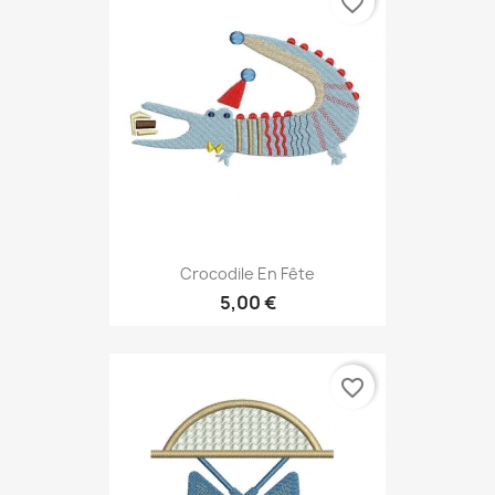
favorite_border
Crocodile En Fête
5,00 €
favorite_border