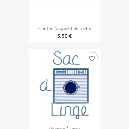
Fronton Nappe Et Serviette
5,50 €
favorite_border
Machine À Laver