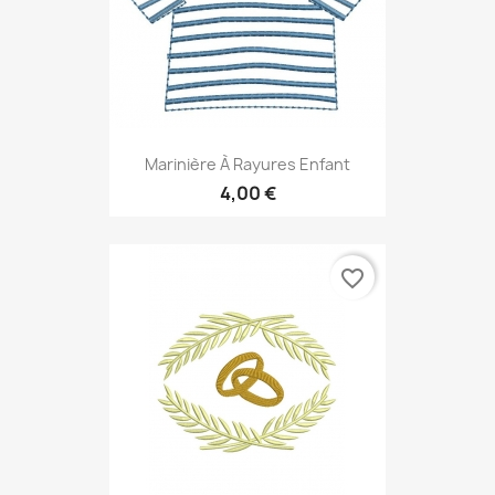
Marinière À Rayures Enfant
4,00 €
favorite_border