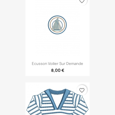
favorite_border
Ecusson Voilier Sur Demande
8,00 €
favorite_border