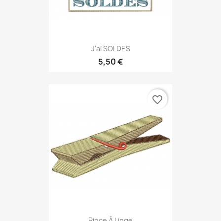
J'ai SOLDES
5,50 €
favorite_border
Pince À Linge