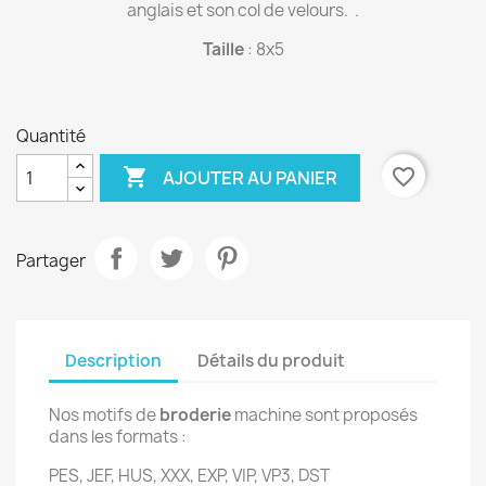
anglais et son col de velours. .
Taille
: 8x5
Quantité

favorite_border
AJOUTER AU PANIER
Partager
Description
Détails du produit
Nos motifs de
broderie
machine sont proposés
dans les formats :
PES, JEF, HUS, XXX, EXP, VIP, VP3, DST